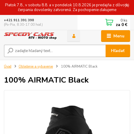
Piatok 7.8., v sobotu 8.8. a v pondelok 10.8.2026 je predajňa z dôvodu
čerpania dovolenky zatvorená. Za pochopenie ďakujeme
0
ks
+421 911 391 398
za
0 €
(Po-Pia, 8.30-17.00 hod.)
Menu
Hľadať
Úvod
Oblečenie a vybavenie
100% AIRMATIC Black
100% AIRMATIC Black