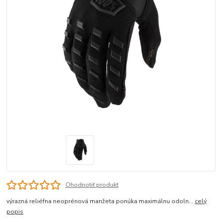
Ohodnotiť produkt
výrazná reliéfna neoprénová manžeta ponúka maximálnu odoln...
celý
popis