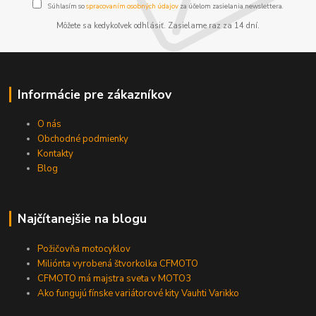
Súhlasím so
spracovaním osobných údajov
za účelom zasielania newslettera.
Môžete sa kedykoľvek odhlásiť. Zasielame raz za 14 dní.
Informácie pre zákazníkov
O nás
Obchodné podmienky
Kontakty
Blog
Najčítanejšie na blogu
Požičovňa motocyklov
Miliónta vyrobená štvorkolka CFMOTO
CFMOTO má majstra sveta v MOTO3
Ako fungujú fínske variátorové kity Vauhti Varikko