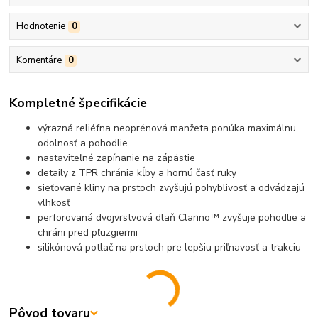
Hodnotenie
0
Komentáre
0
Kompletné špecifikácie
výrazná reliéfna neoprénová manžeta ponúka maximálnu
odolnosť a pohodlie
nastaviteľné zapínanie na zápästie
detaily z TPR chránia kĺby a hornú časť ruky
sieťované kliny na prstoch zvyšujú pohyblivosť a odvádzajú
vlhkosť
perforovaná dvojvrstvová dlaň Clarino™ zvyšuje pohodlie a
chráni pred pľuzgiermi
silikónová potlač na prstoch pre lepšiu priľnavosť a trakciu
Pôvod tovaru