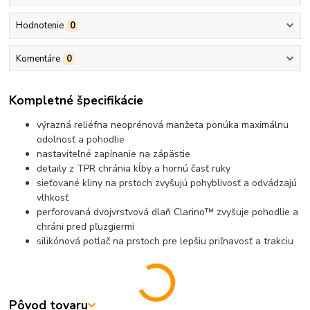
Hodnotenie
0
Komentáre
0
Kompletné špecifikácie
výrazná reliéfna neoprénová manžeta ponúka maximálnu
odolnosť a pohodlie
nastaviteľné zapínanie na zápästie
detaily z TPR chránia kĺby a hornú časť ruky
sieťované kliny na prstoch zvyšujú pohyblivosť a odvádzajú
vlhkosť
perforovaná dvojvrstvová dlaň Clarino™ zvyšuje pohodlie a
chráni pred pľuzgiermi
silikónová potlač na prstoch pre lepšiu priľnavosť a trakciu
Pôvod tovaru