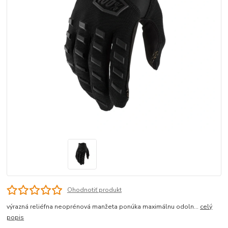
Ohodnotiť produkt
výrazná reliéfna neoprénová manžeta ponúka maximálnu odoln...
celý
popis