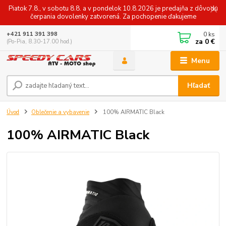
Piatok 7.8., v sobotu 8.8. a v pondelok 10.8.2026 je predajňa z dôvodu
čerpania dovolenky zatvorená. Za pochopenie ďakujeme
0
ks
+421 911 391 398
za
0 €
(Po-Pia, 8.30-17.00 hod.)
Menu
Hľadať
Úvod
Oblečenie a vybavenie
100% AIRMATIC Black
100% AIRMATIC Black