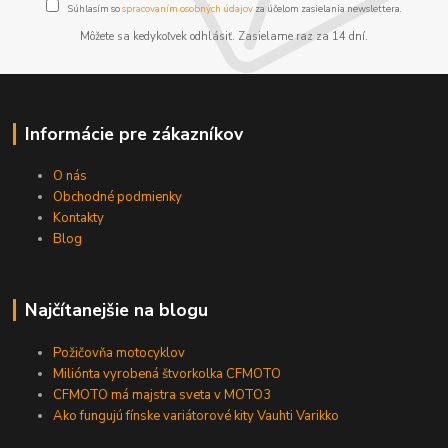
Súhlasím so
spracovaním osobných údajov
za účelom zasielania newslettera.
Môžete sa kedykoľvek odhlásiť. Zasielame raz za 14 dní.
Informácie pre zákazníkov
O nás
Obchodné podmienky
Kontakty
Blog
Najčítanejšie na blogu
Požičovňa motocyklov
Miliónta vyrobená štvorkolka CFMOTO
CFMOTO má majstra sveta v MOTO3
Ako fungujú fínske variátorové kity Vauhti Varikko