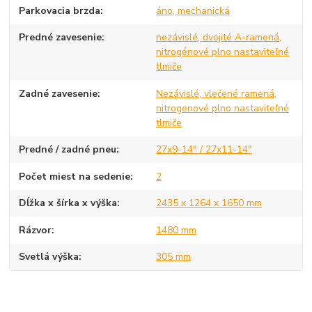
Parkovacia brzda
áno, mechanická
Predné zavesenie
nezávislé, dvojité A-ramená,
nitrogénové plno nastaviteľné
tlmiče
Zadné zavesenie
Nezávislé, vlečené ramená,
nitrogenové plno nastaviteľné
tlmiče
Predné / zadné pneu
27x9-14" / 27x11-14"
Počet miest na sedenie
2
Dĺžka x šírka x výška
2435 x 1264 x 1650 mm
Rázvor
1480 mm
Svetlá výška
305 mm