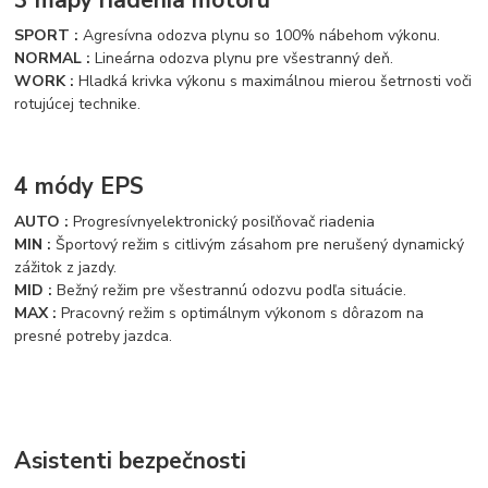
SPORT :
Agresívna odozva plynu so 100% nábehom výkonu.
NORMAL :
Lineárna odozva plynu pre všestranný deň.
WORK :
Hladká krivka výkonu s maximálnou mierou šetrnosti voči
rotujúcej technike.
4 módy EPS
AUTO :
Progresívny
elektronický posiľňovač riadenia
MIN :
Športový režim s citlivým zásahom pre nerušený dynamický
zážitok z jazdy.
MID :
Bežný režim pre všestrannú odozvu podľa situácie.
MAX :
Pracovný režim s optimálnym výkonom s dôrazom na
presné potreby jazdca.
Asistenti bezpečnosti