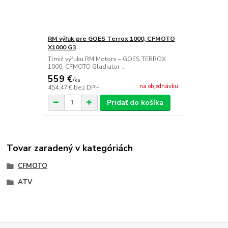
RM výfuk pre GOES Terrox 1000, CFMOTO
X1000 G3
Tlmič výfuku RM Motors – GOES TERROX
1000, CFMOTO Gladiator ...
559 €
/
ks
na objednávku
454,47 €
bez DPH
Pridať do košíka
Tovar zaradený v kategóriách
CFMOTO
ATV