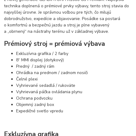
technika doplnená o prémiové prvky výbavy, tento stroj stavia do
najvyššej úrovne. Je správnou voľbou pre tých, čo milujú
dobrodružstvo, expedície a objavovanie. Posádke sa postará
o komfortnú a bezpečnú jazdu a stroj je plne vybavený
a „obrnený“ na nástrahy terénu už v základnej výbave.
Prémiový stroj = prémiová výbava
Exkluzívna grafika / 2 farby
8“ MMI displej (dotykový)
Predný / zadný rám
Ohrádka na prednom / zadnom nosiči
Čelné plexi
Vyhrievané sedadlá / rukoväte
Vyhrievaná páčka ovládania plynu
Ochrana podvozku
Objemný zadný box
Expedičné svetlo vpredu
Exkluzívna grafika