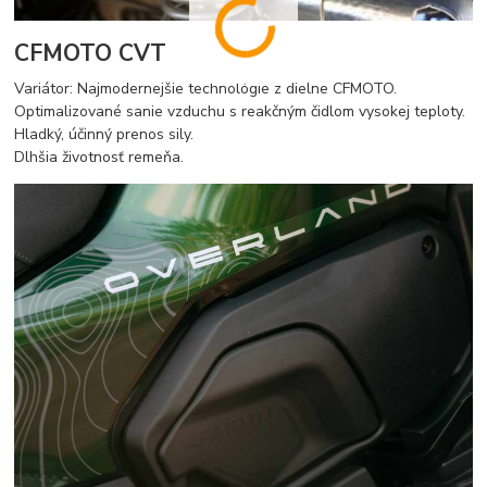
CFMOTO CVT
Variátor: Najmodernejšie technológie z dielne CFMOTO.
Optimalizované sanie vzduchu s reakčným čidlom vysokej teploty.
Hladký, účinný prenos sily.
Dlhšia životnosť remeňa.