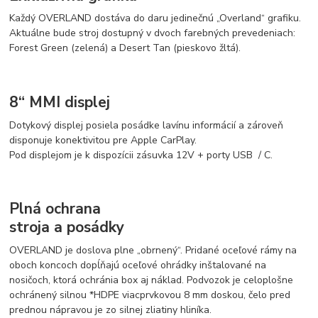
Každý OVERLAND dostáva do daru jedinečnú „Overland“ grafiku.
Aktuálne bude stroj dostupný v dvoch farebných prevedeniach:
Forest Green (zelená) a Desert Tan (pieskovo žltá).
8“ MMI displej
Dotykový displej posiela posádke lavínu informácií a zároveň
disponuje konektivitou pre Apple CarPlay.
Pod displejom je k dispozícii zásuvka 12V + porty USB / C.
Plná ochrana
stroja a posádky
OVERLAND je doslova plne „obrnený“. Pridané oceľové rámy na
oboch koncoch dopĺňajú oceľové ohrádky inštalované na
nosičoch, ktorá ochránia box aj náklad. Podvozok je celoplošne
ochránený silnou *HDPE viacprvkovou 8 mm doskou, čelo pred
prednou nápravou je zo silnej zliatiny hliníka.