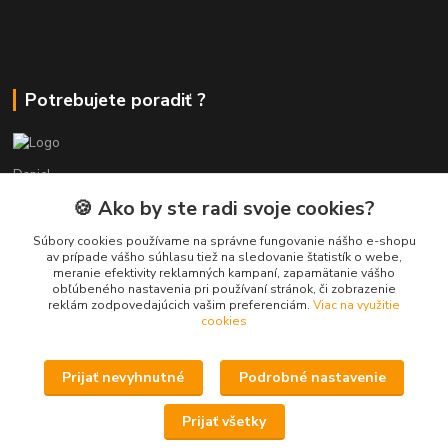
Potrebujete poradiť ?
Daniel
+421 911 391 398
🍪 Ako by ste radi svoje cookies?
(Po-Pia, 8.30-17.00 hod.)
Súbory cookies používame na správne fungovanie nášho e-shopu
predaj@atv-shop.sk
av prípade vášho súhlasu tiež na sledovanie štatistík o webe,
meranie efektivity reklamných kampaní, zapamätanie vášho
obľúbeného nastavenia pri používaní stránok, či zobrazenie
reklám zodpovedajúcich vašim preferenciám.
Viac na využitie
cookies
Prijať nevyhnutné
Podrobné nastavenie
Upravit sběr cookies.
Prijať všetky