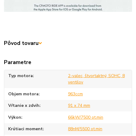
Pôvod tovaru
Parametre
Typ motora
2-valec, štvortaktný, SOHC, 8
ventilov
Objem motora
963ccm
Vŕtanie x zdvih
91 x 74 mm
Výkon
66kW/7500 ot.min
Krútiaci moment
88nM/5500 ot.min