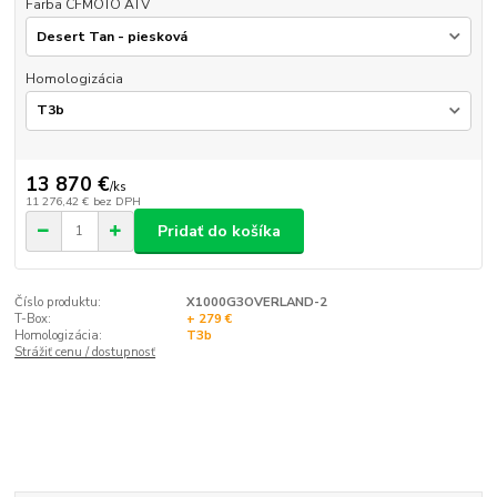
Farba CFMOTO ATV
Homologizácia
13 870 €
/
ks
11 276,42 €
bez DPH
Pridať do košíka
Číslo produktu:
X1000G3OVERLAND-2
T-Box:
+ 279 €
Homologizácia:
T3b
Strážiť cenu / dostupnosť