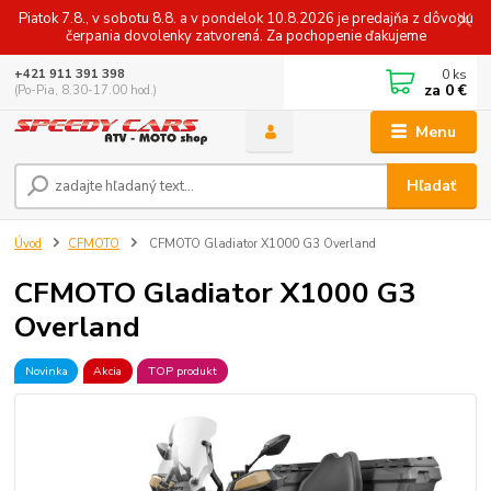
Piatok 7.8., v sobotu 8.8. a v pondelok 10.8.2026 je predajňa z dôvodu
čerpania dovolenky zatvorená. Za pochopenie ďakujeme
0
ks
+421 911 391 398
za
0 €
(Po-Pia, 8.30-17.00 hod.)
Menu
Hľadať
Úvod
CFMOTO
CFMOTO Gladiator X1000 G3 Overland
CFMOTO Gladiator X1000 G3
Overland
Novinka
Akcia
TOP produkt