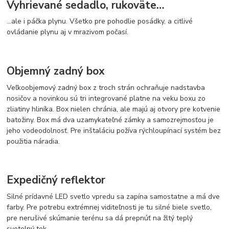
Vyhrievané sedadlo, rukoväte…
…ale i páčka plynu. Všetko pre pohodlie posádky, a citlivé
ovládanie plynu aj v mrazivom počasí.
Objemný zadný box
Veľkoobjemový zadný box z troch strán ochraňuje nadstavba
nosičov a novinkou sú tri integrované platne na veku boxu zo
zliatiny hliníka. Box nielen chránia, ale majú aj otvory pre kotvenie
batožiny. Box má dva uzamykateľné zámky a samozrejmosťou je
jeho vodeodolnosť. Pre inštaláciu požíva rýchloupínací systém bez
použitia náradia.
Expedičný reflektor
Silné prídavné LED svetlo vpredu sa zapína samostatne a má dve
farby. Pre potrebu extrémnej viditeľnosti je tu silné biele svetlo,
pre nerušivé skúmanie terénu sa dá prepnúť na žltý teplý
svetelný tok.