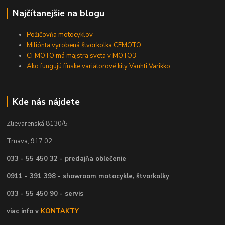
Najčítanejšie na blogu
Požičovňa motocyklov
Miliónta vyrobená štvorkolka CFMOTO
CFMOTO má majstra sveta v MOTO3
Ako fungujú fínske variátorové kity Vauhti Varikko
Kde nás nájdete
Zlievarenská 8130/5
Trnava, 917 02
033 - 55 450 32 - predajňa oblečenie
0911 - 391 398 - showroom motocykle, štvorkolky
033 - 55 450 90 - servis
viac info v
KONTAKTY