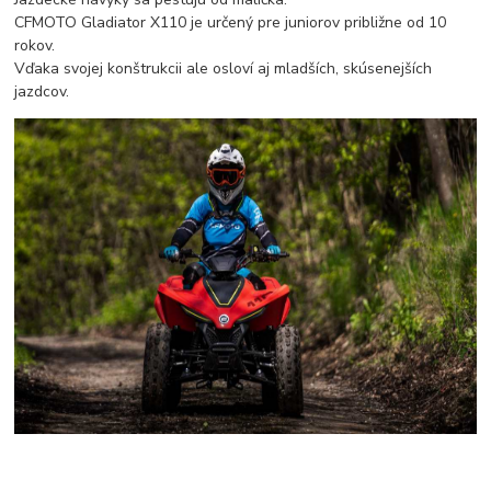
CFMOTO Gladiator X110 je určený pre juniorov približne od 10
rokov.
Vďaka svojej konštrukcii ale osloví aj mladších, skúsenejších
jazdcov.