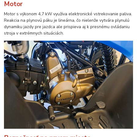
Motor
Motor s výkonom 4,7 kW využíva elektronické vstrekovanie paliva.
Reakcia na plynovú páku je lineárna, čo nielenže vytvára plynulú
dynamiku jazdy pre jazdca ale prispieva aj k presnému ovládaniu
stroja v extrémnych situáciách.