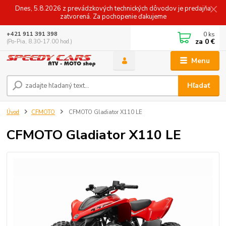
Dnes, 5.8.2026 z prevádzkových technických dôvodov je predajňa
zatvorená. Za pochopenie ďakujeme
0
ks
+421 911 391 398
za
0 €
(Po-Pia, 8.30-17.00 hod.)
Menu
Hľadať
Úvod
CFMOTO
CFMOTO Gladiator X110 LE
CFMOTO Gladiator X110 LE