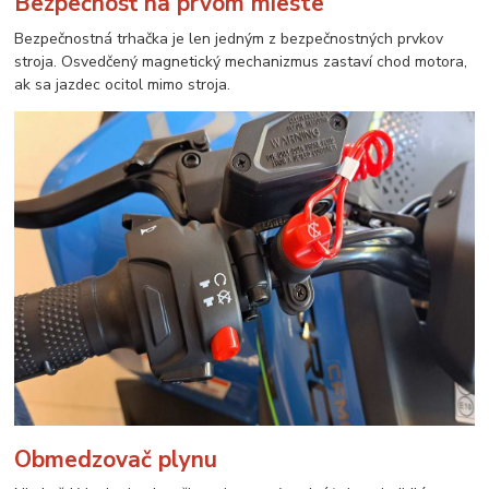
Bezpečnosť na prvom mieste
Bezpečnostná trhačka je len jedným z bezpečnostných prvkov
stroja. Osvedčený magnetický mechanizmus zastaví chod motora,
ak sa jazdec ocitol mimo stroja.
Obmedzovač plynu