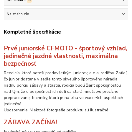
Komentáre
0
Na stiahnutie
Kompletné špecifikácie
Prvé juniorské CFMOTO - športový vzhľad,
jedinečné jazdné vlastnosti, maximálna
bezpečnosť
Reedicía, ktorá poteší predovšetkým juniorov, ale aj rodičov. Zatiaľ
čo junior dostane v sedle tohto skvelého športového náradia
riadnu porciu zábavy a šťastia, rodičia budú žiariť spokojnosťou
nad tým, že o bezpečnosť ich detí sa stará množstvo precízne
prepracovanej techniky, ktorá je na trhu vo viacerých aspektoch
jedinečná.
Upozornenie: Niektoré fotografie produktu sú ilustračné.
ZÁBAVA ZAČÍNA!
Jazdecké návyky sa pestujú od malička.