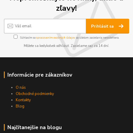
zľavy!
Prihlásiť sa
Súhlasím so
spracovaním osobných údajov
za účelom zasielania newslettera.
Môžete sa kedykoľvek odhlásiť. Zasielame raz za 14 dní.
Informácie pre zákazníkov
O nás
Obchodné podmienky
Kontakty
Blog
Najčítanejšie na blogu