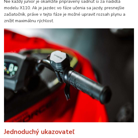
Nie každý junior je okamžite pripravený sadnúť si za riadidlá
modelu X110. Ak je jazdec vo fáze učenia sa jazdy, presnejšie
začiatočník, práve v tejto fáze je možné upraviť rozsah plynu a
znížiť maximálnu rýchlosť.
Jednoduchý ukazovateľ