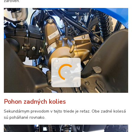
zároveň.
Pohon zadných kolies
Sekundárnym prevodom v tejto triede je reťaz. Obe zadné kolesá
sú poháňané rovnako.