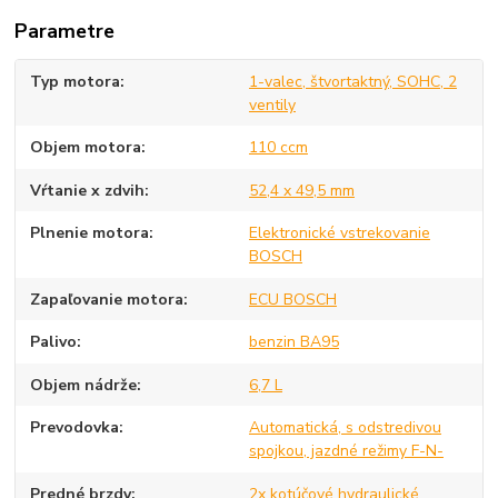
Parametre
Typ motora
1-valec, štvortaktný, SOHC, 2
ventily
Objem motora
110 ccm
Vŕtanie x zdvih
52,4 x 49,5 mm
Plnenie motora
Elektronické vstrekovanie
BOSCH
Zapaľovanie motora
ECU BOSCH
Palivo
benzin BA95
Objem nádrže
6,7 L
Prevodovka
Automatická, s odstredivou
spojkou, jazdné režimy F-N-
Predné brzdy
2x kotúčové hydraulické