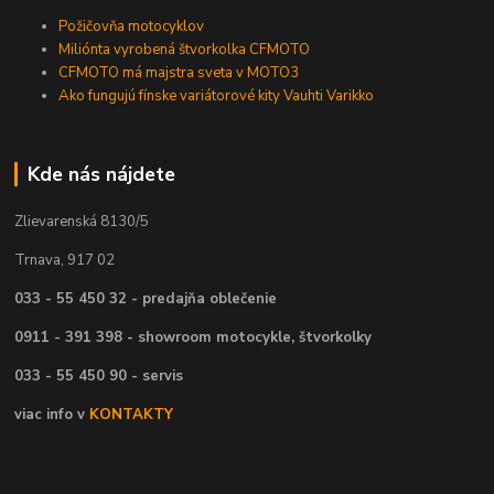
Požičovňa motocyklov
Miliónta vyrobená štvorkolka CFMOTO
CFMOTO má majstra sveta v MOTO3
Ako fungujú fínske variátorové kity Vauhti Varikko
Kde nás nájdete
Zlievarenská 8130/5
Trnava, 917 02
033 - 55 450 32 - predajňa oblečenie
0911 - 391 398 - showroom motocykle, štvorkolky
033 - 55 450 90 - servis
viac info v
KONTAKTY