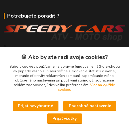
Potrebujete poradiť ?
Daniel
+421 911 391 398
🍪 Ako by ste radi svoje cookies?
(Po-Pia, 8.30-17.00 hod.)
Súbory cookies používame na správne fungovanie nášho e-shopu
predaj@atv-shop.sk
av prípade vášho súhlasu tiež na sledovanie štatistík o webe,
meranie efektivity reklamných kampaní, zapamätanie vášho
obľúbeného nastavenia pri používaní stránok, či zobrazenie
reklám zodpovedajúcich vašim preferenciám.
Viac na využitie
cookies
Prijať nevyhnutné
Podrobné nastavenie
Upravit sběr cookies.
Prijať všetky
Speedy Cars s.r.o. - ATV-Moto shop