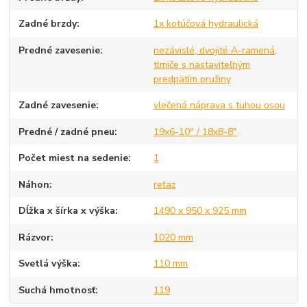
Zadné brzdy
1x kotúčová hydraulická
Predné zavesenie
nezávislé, dvojité A-ramená,
tlmiče s nastaviteľným
predpätím pružiny
Zadné zavesenie
vlečená náprava s tuhou osou
Predné / zadné pneu
19x6-10" / 18x8-8"
Počet miest na sedenie
1
Náhon
reťaz
Dĺžka x šírka x výška
1490 x 950 x 925 mm
Rázvor
1020 mm
Svetlá výška
110 mm
Suchá hmotnosť
119