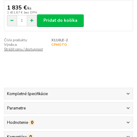
1 835 €
/
ks
1 491,87 €
bez DPH
Pridať do košíka
Číslo produktu:
X110LE-2
Výrobca:
CFMOTO
Strážiť cenu / dostupnosť
Kompletné špecifikácie
Parametre
Hodnotenie
0