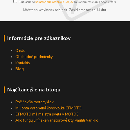
Súhlasím so
spracovaním osobných údajov
za účelom zasielania newslettera.
Môžete sa kedykoľvek odhlásiť. Zasielame raz za 14 dní.
Informácie pre zákazníkov
O nás
Obchodné podmienky
Kontakty
Blog
Najčítanejšie na blogu
Požičovňa motocyklov
Miliónta vyrobená štvorkolka CFMOTO
CFMOTO má majstra sveta v MOTO3
Ako fungujú fínske variátorové kity Vauhti Varikko