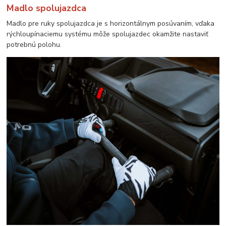
Madlo spolujazdca
Madlo pre ruky spolujazdca je s horizontálnym posúvaním, vďaka
rýchloupínaciemu systému môže spolujazdec okamžite nastaviť
potrebnú polohu.