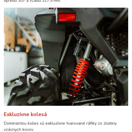
vpredu 307 a vzadu 317,5 mm.
Exkluzívne kolesá
Dominantou kolies sú exkluzívne tvarované ráfiky zo zliatiny
vzácnych kovov.