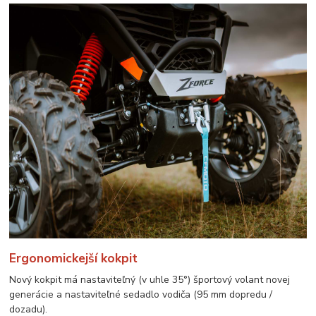
Ergonomickejší kokpit
Nový kokpit má nastaviteľný (v uhle 35°) športový volant novej
generácie a nastaviteľné sedadlo vodiča (95 mm dopredu /
dozadu).