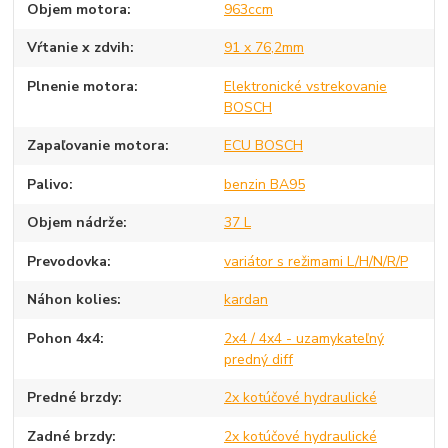
Objem motora
963ccm
Vŕtanie x zdvih
91 x 76,2mm
Plnenie motora
Elektronické vstrekovanie
BOSCH
Zapaľovanie motora
ECU BOSCH
Palivo
benzin BA95
Objem nádrže
37 L
Prevodovka
variátor s režimami L/H/N/R/P
Náhon kolies
kardan
Pohon 4x4
2x4 / 4x4 - uzamykateľný
predný diff
Predné brzdy
2x kotúčové hydraulické
Zadné brzdy
2x kotúčové hydraulické