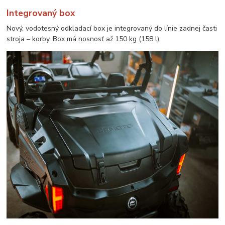
Integrovaný box
Nový, vodotesný odkladací box je integrovaný do línie zadnej časti
stroja – korby. Box má nosnosť až 150 kg (158 l).