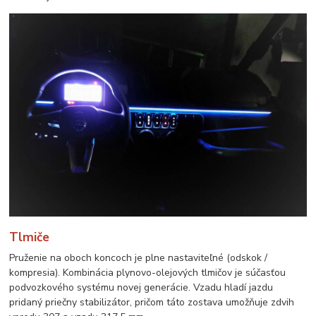
Tlmiče
Pruženie na oboch koncoch je plne nastaviteľné (odskok /
kompresia). Kombinácia plynovo-olejových tlmičov je súčasťou
podvozkového systému novej generácie. Vzadu hladí jazdu
pridaný priečny stabilizátor, pričom táto zostava umožňuje zdvih