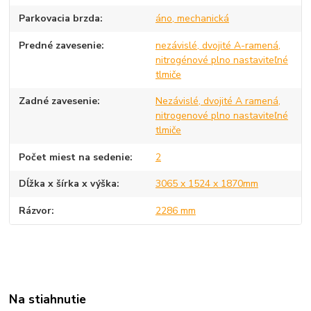
Parkovacia brzda
áno, mechanická
Predné zavesenie
nezávislé, dvojité A-ramená,
nitrogénové plno nastaviteľné
tlmiče
Zadné zavesenie
Nezávislé, dvojité A ramená,
nitrogenové plno nastaviteľné
tlmiče
Počet miest na sedenie
2
Dĺžka x šírka x výška
3065 x 1524 x 1870mm
Rázvor
2286 mm
Na stiahnutie