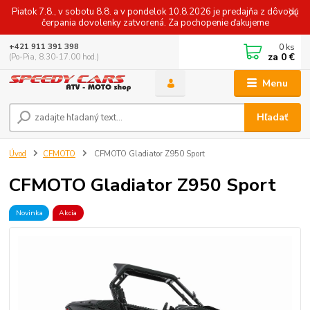
Piatok 7.8., v sobotu 8.8. a v pondelok 10.8.2026 je predajňa z dôvodu
čerpania dovolenky zatvorená. Za pochopenie ďakujeme
0
ks
+421 911 391 398
za
0 €
(Po-Pia, 8.30-17.00 hod.)
Menu
Hľadať
Úvod
CFMOTO
CFMOTO Gladiator Z950 Sport
CFMOTO Gladiator Z950 Sport
Novinka
Akcia