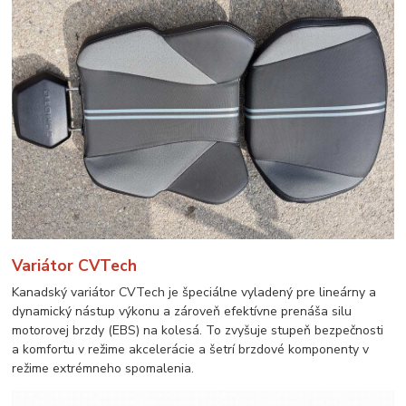
Variátor CVTech
Kanadský variátor CVTech je špeciálne vyladený pre lineárny a
dynamický nástup výkonu a zároveň efektívne prenáša silu
motorovej brzdy (EBS) na kolesá. To zvyšuje stupeň bezpečnosti
a komfortu v režime akcelerácie a šetrí brzdové komponenty v
režime extrémneho spomalenia.