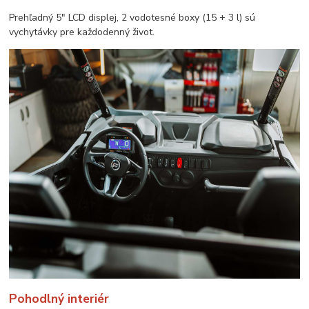
Prehľadný 5″ LCD displej, 2 vodotesné boxy (15 + 3 l) sú
vychytávky pre každodenný život.
Pohodlný interiér