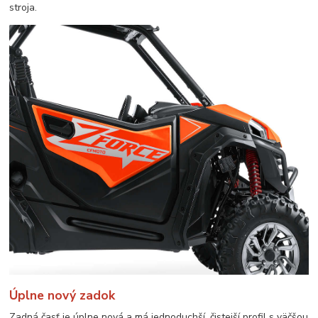
stroja.
Úplne nový zadok
Zadná časť je úplne nová a má jednoduchší, čistejší profil s väčšou