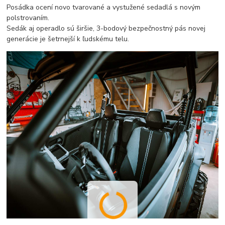
Posádka ocení novo tvarované a vystužené sedadlá s novým
polstrovaním.
Sedák aj operadlo sú širšie, 3-bodový bezpečnostný pás novej
generácie je šetrnejší k ľudskému telu.