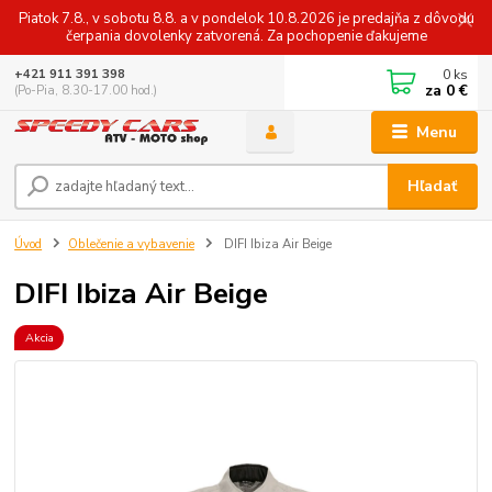
Piatok 7.8., v sobotu 8.8. a v pondelok 10.8.2026 je predajňa z dôvodu
čerpania dovolenky zatvorená. Za pochopenie ďakujeme
0
ks
+421 911 391 398
za
0 €
(Po-Pia, 8.30-17.00 hod.)
Menu
Hľadať
Úvod
Oblečenie a vybavenie
DIFI Ibiza Air Beige
DIFI Ibiza Air Beige
Akcia