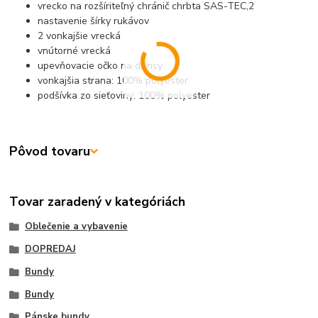
vrecko na rozšíriteľný chránič chrbta SAS-TEC,2
nastavenie šírky rukávov
2 vonkajšie vrecká
vnútorné vrecká
upevňovacie očko na džínsy
vonkajšia strana: 100% polyester
podšívka zo sieťoviny: 100% polyester
Pôvod tovaru
Tovar zaradený v kategóriách
Oblečenie a vybavenie
DOPREDAJ
Bundy
Bundy
Pánske bundy