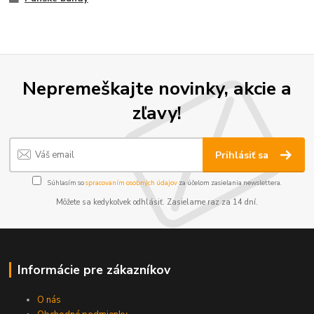
Nepremeškajte novinky, akcie a
zľavy!
Prihlásiť sa
Súhlasím so
spracovaním osobných údajov
za účelom zasielania newslettera.
Môžete sa kedykoľvek odhlásiť. Zasielame raz za 14 dní.
Informácie pre zákazníkov
O nás