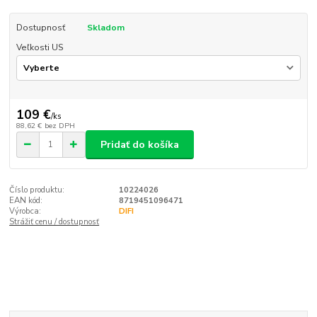
Dostupnosť
Skladom
Veľkosti US
109 €
/
ks
88,62 €
bez DPH
Pridať do košíka
Číslo produktu:
10224026
EAN kód:
8719451096471
Výrobca:
DIFI
Strážiť cenu / dostupnosť