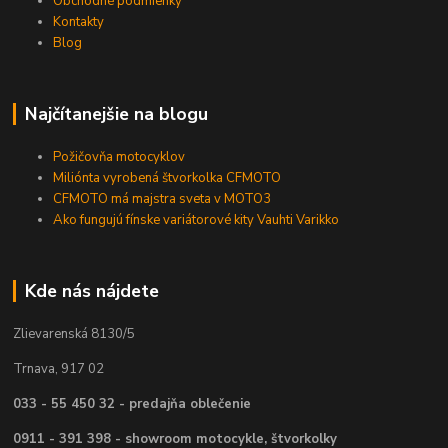
Obchodné podmienky
Kontakty
Blog
Najčítanejšie na blogu
Požičovňa motocyklov
Miliónta vyrobená štvorkolka CFMOTO
CFMOTO má majstra sveta v MOTO3
Ako fungujú fínske variátorové kity Vauhti Varikko
Kde nás nájdete
Zlievarenská 8130/5
Trnava, 917 02
033 - 55 450 32 - predajňa oblečenie
0911 - 391 398 - showroom motocykle, štvorkolky