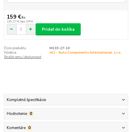
159 €
/
ks
129,27 €
bez DPH
Pridať do košíka
Číslo produktu:
M133-27-10
Výrobca:
ACI - Auto Components International, s.r.o.
Strážiť cenu / dostupnosť
Kompletné špecifikácie
Hodnotenie
0
Komentáre
0