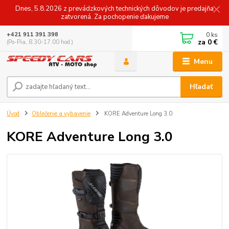
Dnes, 5.8.2026 z prevádzkových technických dôvodov je predajňa
zatvorená. Za pochopenie ďakujeme
0
ks
+421 911 391 398
za
0 €
(Po-Pia, 8.30-17.00 hod.)
Menu
Hľadať
Úvod
Oblečenie a vybavenie
KORE Adventure Long 3.0
KORE Adventure Long 3.0