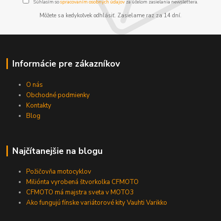
Súhlasím so
spracovaním osobných údajov
za účelom zasielania newslettera.
Môžete sa kedykoľvek odhlásiť. Zasielame raz za 14 dní.
Informácie pre zákazníkov
O nás
Obchodné podmienky
Kontakty
Blog
Najčítanejšie na blogu
Požičovňa motocyklov
Miliónta vyrobená štvorkolka CFMOTO
CFMOTO má majstra sveta v MOTO3
Ako fungujú fínske variátorové kity Vauhti Varikko