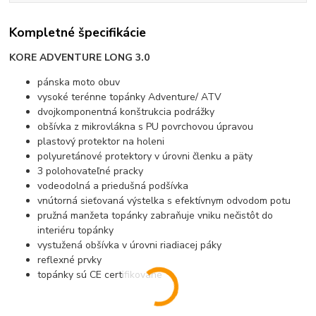
Kompletné špecifikácie
KORE ADVENTURE LONG 3.0
pánska moto obuv
vysoké terénne topánky Adventure/ ATV
dvojkomponentná konštrukcia podrážky
obšívka z mikrovlákna s PU povrchovou úpravou
plastový protektor na holeni
polyuretánové protektory v úrovni členku a päty
3 polohovateľné pracky
vodeodolná a priedušná podšívka
vnútorná sieťovaná výstelka s efektívnym odvodom potu
pružná manžeta topánky zabraňuje vniku nečistôt do
interiéru topánky
vystužená obšívka v úrovni riadiacej páky
reflexné prvky
topánky sú CE certifikované