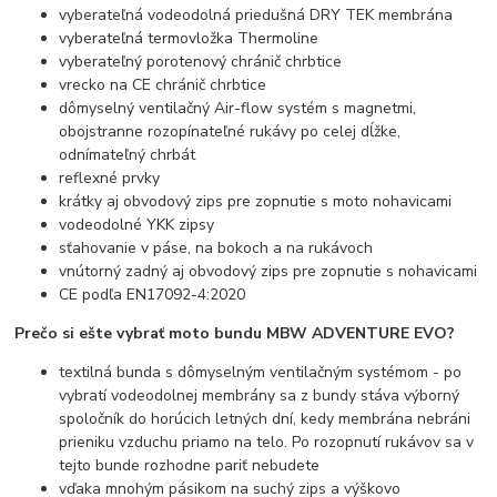
vyberateľná vodeodolná priedušná DRY TEK membrána
vyberateľná termovložka Thermoline
vyberateľný porotenový chránič chrbtice
vrecko na CE chránič chrbtice
dômyselný ventilačný Air-flow systém s magnetmi,
obojstranne rozopínateľné rukávy po celej dĺžke,
odnímateľný chrbát
reflexné prvky
krátky aj obvodový zips pre zopnutie s moto nohavicami
vodeodolné YKK zipsy
sťahovanie v páse, na bokoch a na rukávoch
vnútorný zadný aj obvodový zips pre zopnutie s nohavicami
CE podľa EN17092-4:2020
Prečo si ešte vybrať moto bundu MBW ADVENTURE EVO?
textilná bunda s dômyselným ventilačným systémom - po
vybratí vodeodolnej membrány sa z bundy stáva výborný
spoločník do horúcich letných dní, kedy membrána nebráni
prieniku vzduchu priamo na telo. Po rozopnutí rukávov sa v
tejto bunde rozhodne pariť nebudete
vďaka mnohým pásikom na suchý zips a výškovo