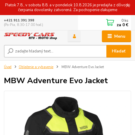
Piatok 7.8., v sobotu 8.8. a v pondelok 10.8.2026 je predajňa z dôvodu
čerpania dovolenky zatvorená. Za pochopenie ďakujeme
0
ks
+421 911 391 398
za
0 €
(Po-Pia, 8.30-17.00 hod.)
Menu
Hľadať
Úvod
Oblečenie a vybavenie
MBW Adventure Evo Jacket
MBW Adventure Evo Jacket