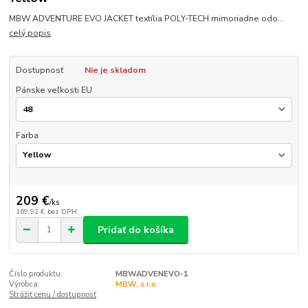
MBW ADVENTURE EVO JACKET textília POLY-TECH mimoriadne odo...
celý popis
Dostupnosť
Nie je skladom
Pánske veľkosti EU
Farba
209 €
/
ks
169,92 €
bez DPH
Pridať do košíka
Číslo produktu:
MBWADVENEVO-1
Výrobca:
MBW, s.r.o.
Strážiť cenu / dostupnosť