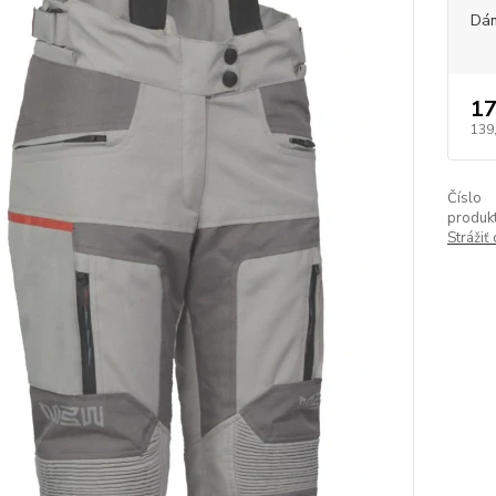
Dám
17
139
Číslo
produkt
Strážiť