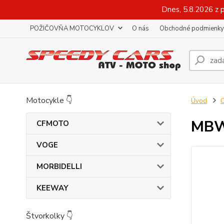
Dnes, 5.8.2026 z 
POŽIČOVŇA MOTOCYKLOV
O nás
Obchodné podmienky
Motocykle 👇
Úvod
O
MBW 
CFMOTO
VOGE
MORBIDELLI
KEEWAY
Štvorkolky 👇