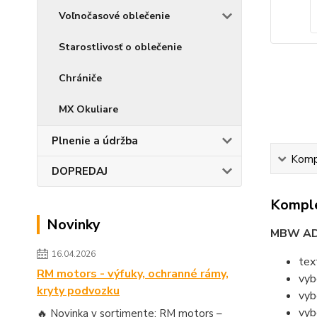
Voľnočasové oblečenie
Starostlivosť o oblečenie
Chrániče
MX Okuliare
Plnenie a údržba
Kompl
DOPREDAJ
Komple
Novinky
MBW AD
16.04.2026
tex
RM motors - výfuky, ochranné rámy,
vyb
kryty podvozku
vyb
vyb
🔥 Novinka v sortimente: RM motors –