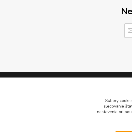
Ne
Informácie pre zákazníkov
Najčíta
Súbory cookie
sledovanie šta
O nás
Požič
nastavenia pri pou
Obchodné podmienky
Milión
Kontakty
CFMO
Blog
CFMOT