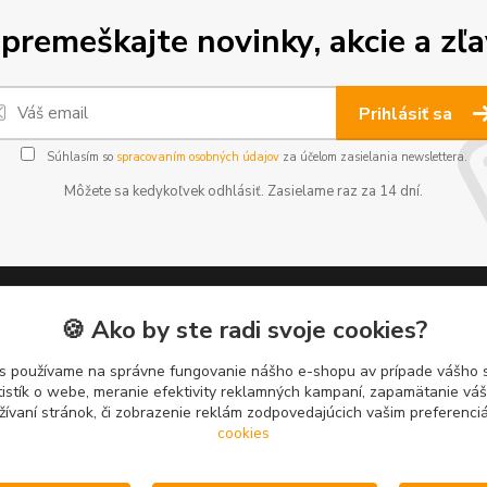
premeškajte novinky, akcie a zľa
Prihlásiť sa
Súhlasím so
spracovaním osobných údajov
za účelom zasielania newslettera.
Môžete sa kedykoľvek odhlásiť. Zasielame raz za 14 dní.
🍪 Ako by ste radi svoje cookies?
nejšie na blogu
Kde nás nájdete
s používame na správne fungovanie nášho e-shopu av prípade vášho s
tistík o webe, meranie efektivity reklamných kampaní, zapamätanie v
ovňa motocyklov
Zlievarenská 8130/5
žívaní stránok, či zobrazenie reklám zodpovedajúcich vašim preferenc
ta vyrobená štvorkolka
cookies
Trnava, 917 02
TO
O má majstra sveta v