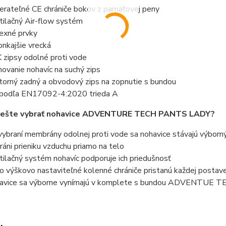
erateľné CE chrániče bokov z pamäťovej peny
tilačný Air-flow systém
lexné prvky
onkajšie vrecká
 zipsy odolné proti vode
hovanie nohavíc na suchý zips
torný zadný a obvodový zips na zopnutie s bundou
podľa EN17092-4:2020 trieda A
i ešte vybrať nohavice ADVENTURE TECH PANTS LADY?
vybraní membrány odolnej proti vode sa nohavice stávajú výbor
ráni prieniku vzduchu priamo na telo
tilačný systém nohavíc podporuje ich priedušnosť
o výškovo nastaviteľné kolenné chrániče pristanú každej postav
avice sa výborne vynímajú v komplete s bundou ADVENTUE