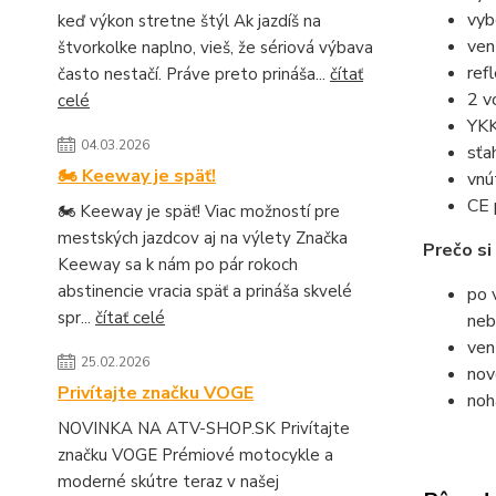
vyb
keď výkon stretne štýl Ak jazdíš na
ven
štvorkolke naplno, vieš, že sériová výbava
ref
často nestačí. Práve preto prináša...
čítať
2 v
celé
YKK
04.03.2026
sťa
🏍️ Keeway je späť!
vnú
CE 
🏍️ Keeway je späť! Viac možností pre
mestských jazdcov aj na výlety Značka
Prečo s
Keeway sa k nám po pár rokoch
abstinencie vracia späť a prináša skvelé
po 
spr...
čítať celé
neb
ven
25.02.2026
nov
Privítajte značku VOGE
noh
NOVINKA NA ATV-SHOP.SK Privítajte
značku VOGE Prémiové motocykle a
moderné skútre teraz v našej