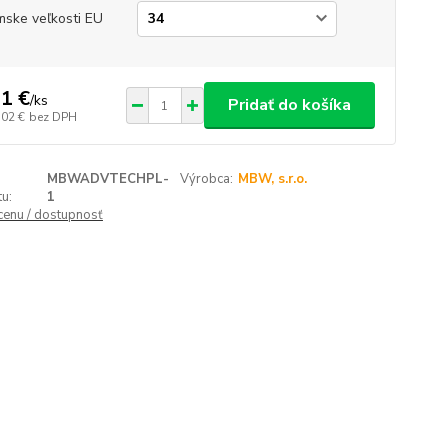
ske veľkosti EU
1 €
/
ks
Pridať do košíka
,02 €
bez DPH
MBWADVTECHPL-
Výrobca:
MBW, s.r.o.
u:
1
 cenu / dostupnosť