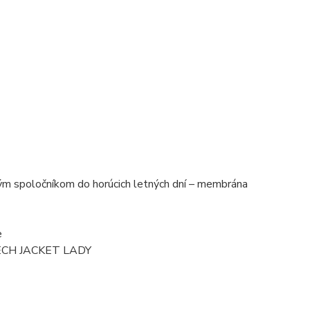
ným spoločníkom do horúcich letných dní – membrána
e
 TECH JACKET LADY