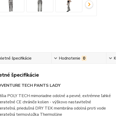
etné špecifikácie
Hodnotenie
0
K
tné špecifikácie
VENTURE TECH PANTS LADY
tília POLY TECH mimoriadne odolné a pevné, extrémne ľahké
erateľné CE chrániče kolien - výškovo nastaviteľné
erateľná, priedušná DRY TEK membrána odolná proti vode
erateľná termovložka Thermolline