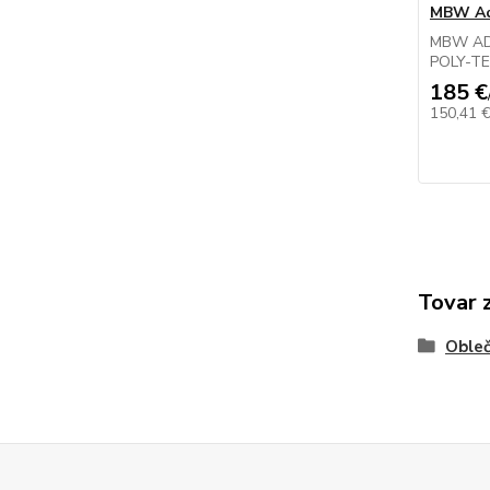
MBW Ad
MBW ADV
POLY-TE
185 €
150,41 
Tovar 
Obleč