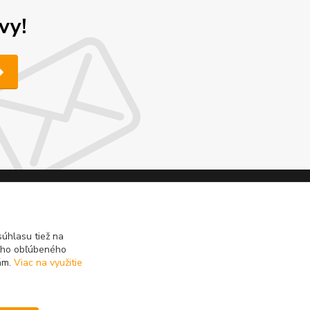
vy!
Potrebujete poradiť ?
úhlasu tiež na
ášho obľúbeného
iám.
Viac na využitie
Daniel
+421 911 391 398