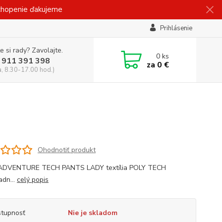
ochopenie ďakujeme
Prihlásenie
e si rady? Zavolajte.
0
ks
 911 391 398
za
0 €
a, 8.30-17.00 hod.)
Ohodnotiť produkt
DVENTURE TECH PANTS LADY textília POLY TECH
adn...
celý popis
tupnosť
Nie je skladom