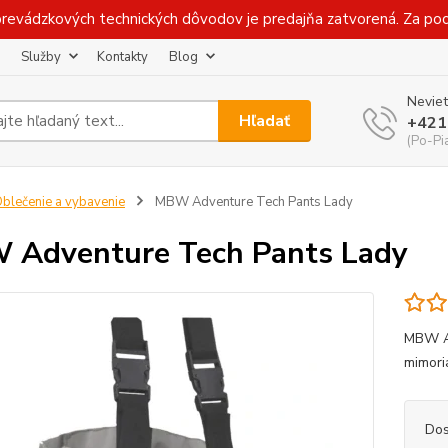
prevádzkových technických dôvodov je predajňa zatvorená. Za p
Služby
Kontakty
Blog
Neviet
Hľadať
+421
(Po-Pi
blečenie a vybavenie
MBW Adventure Tech Pants Lady
Adventure Tech Pants Lady
MBW A
mimori
Dos