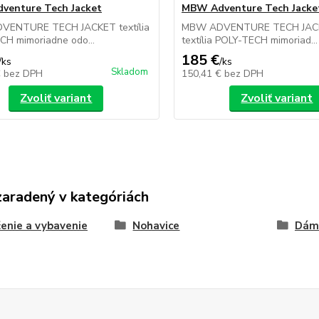
venture Tech Jacket
MBW Adventure Tech Jacke
ENTURE TECH JACKET textília
MBW ADVENTURE TECH JAC
CH mimoriadne odo...
textília POLY-TECH mimoriad...
185 €
/
ks
/
ks
Skladom
€
bez DPH
150,41 €
bez DPH
Zvoliť variant
Zvoliť variant
zaradený v kategóriách
enie a vybavenie
Nohavice
Dáms