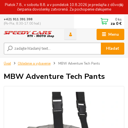
Piatok 7.8., v sobotu 8.8. a v pondelok 10.8.2026 je predajňa z dôvodu
čerpania dovolenky zatvorená. Za pochopenie ďakujeme
0
ks
+421 911 391 398
za
0 €
(Po-Pia, 8.30-17.00 hod.)
Menu
Hľadať
Úvod
Oblečenie a vybavenie
MBW Adventure Tech Pants
MBW Adventure Tech Pants