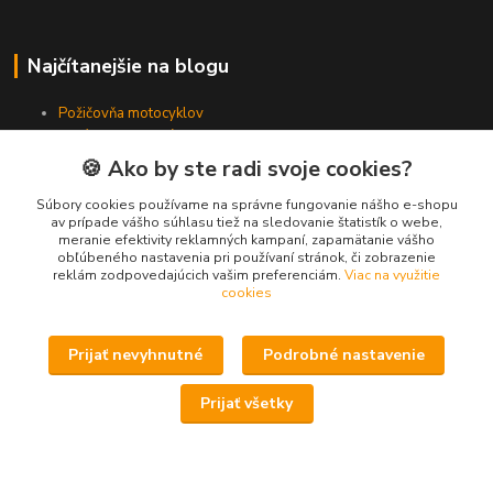
Najčítanejšie na blogu
Požičovňa motocyklov
Miliónta vyrobená štvorkolka CFMOTO
CFMOTO má majstra sveta v MOTO3
🍪 Ako by ste radi svoje cookies?
Ako fungujú fínske variátorové kity Vauhti Varikko
Súbory cookies používame na správne fungovanie nášho e-shopu
av prípade vášho súhlasu tiež na sledovanie štatistík o webe,
meranie efektivity reklamných kampaní, zapamätanie vášho
Kde nás nájdete
obľúbeného nastavenia pri používaní stránok, či zobrazenie
reklám zodpovedajúcich vašim preferenciám.
Viac na využitie
cookies
Zlievarenská 8130/5
Trnava, 917 02
Prijať nevyhnutné
Podrobné nastavenie
033 - 55 450 32 - predajňa oblečenie
Prijať všetky
0911 - 391 398 - showroom motocykle, štvorkolky
033 - 55 450 90 - servis