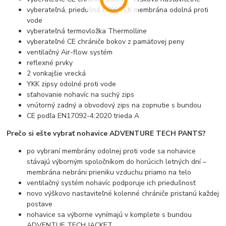
vyberateľná, priedušná DRY TEK membrána odolná proti
vode
vyberateľná termovložka Thermolline
vyberateľné CE chrániče bokov z pamäťovej peny
ventilačný Air-flow systém
reflexné prvky
2 vonkajšie vrecká
YKK zipsy odolné proti vode
sťahovanie nohavíc na suchý zips
vnútorný zadný a obvodový zips na zopnutie s bundou
CE podľa EN17092-4:2020 trieda A
Prečo si ešte vybrať nohavice ADVENTURE TECH PANTS?
po vybraní membrány odolnej proti vode sa nohavice
stávajú výborným spoločníkom do horúcich letných dní –
membrána nebráni prieniku vzduchu priamo na telo
ventilačný systém nohavíc podporuje ich priedušnosť
novo výškovo nastaviteľné kolenné chrániče pristanú každej
postave
nohavice sa výborne vynímajú v komplete s bundou
ADVENTUE TECH JACKET