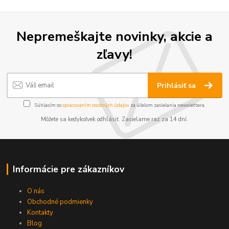
Nepremeškajte novinky, akcie a
zľavy!
Prihlásiť sa
Súhlasím so
spracovaním osobných údajov
za účelom zasielania newslettera.
Môžete sa kedykoľvek odhlásiť. Zasielame raz za 14 dní.
Informácie pre zákazníkov
O nás
Obchodné podmienky
Kontakty
Blog