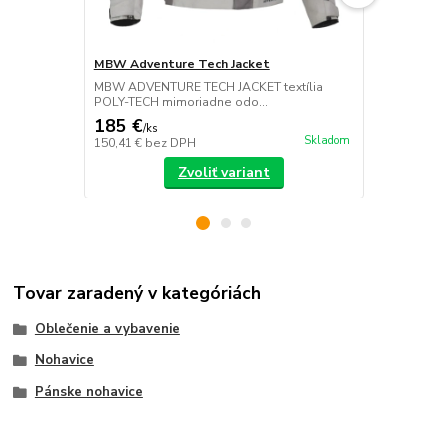
MBW Adventure Tech Jacket
MBW Advent
MBW ADVENTURE TECH JACKET textília
MBW ADVENT
POLY-TECH mimoriadne odo...
textília POL
185 €
185 €
/
ks
/
ks
Skladom
150,41 €
bez DPH
150,41 €
bez
Zvoliť variant
Tovar zaradený v kategóriách
Oblečenie a vybavenie
Nohavice
Pánske nohavice