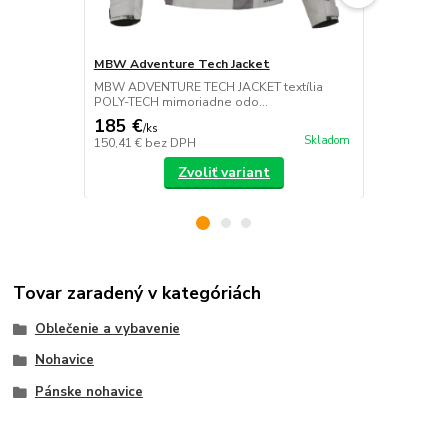
MBW Adventure Tech Jacket
MBW Advent
MBW ADVENTURE TECH JACKET textília
MBW ADVENT
POLY-TECH mimoriadne odo...
textília POL
185 €
185 €
/
ks
/
ks
Skladom
150,41 €
bez DPH
150,41 €
bez
Zvoliť variant
Tovar zaradený v kategóriách
Oblečenie a vybavenie
Nohavice
Pánske nohavice