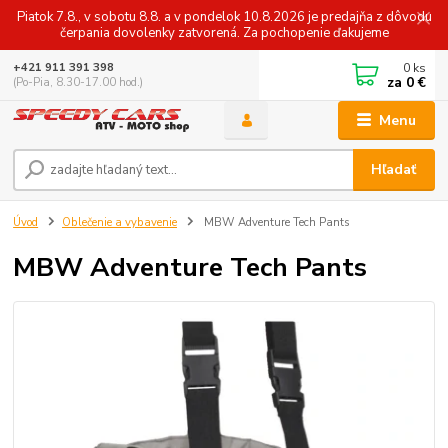
Piatok 7.8., v sobotu 8.8. a v pondelok 10.8.2026 je predajňa z dôvodu
čerpania dovolenky zatvorená. Za pochopenie ďakujeme
0
ks
+421 911 391 398
za
0 €
(Po-Pia, 8.30-17.00 hod.)
Menu
Hľadať
Úvod
Oblečenie a vybavenie
MBW Adventure Tech Pants
MBW Adventure Tech Pants