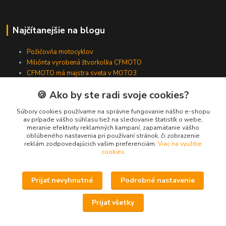
Najčítanejšie na blogu
Požičovňa motocyklov
Miliónta vyrobená štvorkolka CFMOTO
CFMOTO má majstra sveta v MOTO3
Ako fungujú fínske variátorové kity Vauhti Varikko
🍪 Ako by ste radi svoje cookies?
Súbory cookies používame na správne fungovanie nášho e-shopu
Kde nás nájdete
av prípade vášho súhlasu tiež na sledovanie štatistík o webe,
meranie efektivity reklamných kampaní, zapamätanie vášho
obľúbeného nastavenia pri používaní stránok, či zobrazenie
Zlievarenská 8130/5
reklám zodpovedajúcich vašim preferenciám.
Viac na využitie
cookies
Trnava, 917 02
033 - 55 450 32 - predajňa oblečenie
Prijať nevyhnutné
Podrobné nastavenie
0911 - 391 398 - showroom motocykle, štvorkolky
Prijať všetky
033 - 55 450 90 - servis