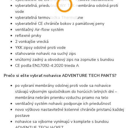
vyberateľná, priedušná DRY TEK membrána odolná proti
vode
vyberateľná termovložka Thermolline
vyberateľné CE chrániče bokov z pamäťovej peny
ventilačný Air-flow systém
reflexné prvky
2 vonkajšie vrecká
YKK zipsy odolné proti vode
sťahovanie nohavíc na suchý zips
vnútorný zadný a obvodový zips na zopnutie s bundou
CE podľa EN17092-4:2020 trieda A
Prečo si ešte vybrať nohavice ADVENTURE TECH PANTS?
po vybraní membrány odolnej proti vode sa nohavice
stávajú výborným spoločníkom do horúcich letných dní –
membrána nebráni prieniku vzduchu priamo na telo
ventilačný systém nohavíc podporuje ich priedušnosť
novo výškovo nastaviteľné kolenné chrániče pristanú každej
postave
nohavice sa výborne vynímajú v komplete s bundou
ADVENTUE TECH JACKET