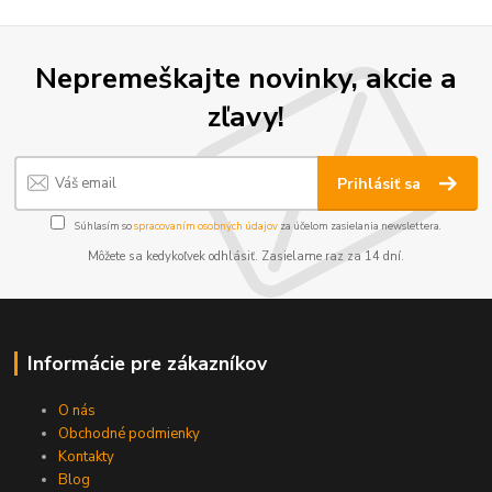
Nepremeškajte novinky, akcie a
zľavy!
Prihlásiť sa
Súhlasím so
spracovaním osobných údajov
za účelom zasielania newslettera.
Môžete sa kedykoľvek odhlásiť. Zasielame raz za 14 dní.
Informácie pre zákazníkov
O nás
Obchodné podmienky
Kontakty
Blog