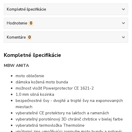
Kompletné špecifikácie
Hodnotenie
0
Komentáre
0
Kompletné špecifikácie
MBW ANITA
moto oblečenie
dámska kožená moto bunda
možnosť vložiť Powerprotector CE 1621-2
1,0 mm silná kozinka
bezpečnostné švy - dvojité a trojité švy na exponovaných
miestach
vyberateľné CE protektory na lakťoch a ramenách
vyberateľný poroténový 3D chránič chrbtice v bielej farbe
vyberateľná termovložka Thermoline
vnútorný zips umožňujúci zopnutie moto bundy a nohavíc