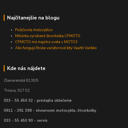
Najčítanejšie na blogu
Požičovňa motocyklov
Miliónta vyrobená štvorkolka CFMOTO
CFMOTO má majstra sveta v MOTO3
Ako fungujú fínske variátorové kity Vauhti Varikko
Kde nás nájdete
Zlievarenská 8130/5
Trnava, 917 02
033 - 55 450 32 - predajňa oblečenie
0911 - 391 398 - showroom motocykle, štvorkolky
033 - 55 450 90 - servis