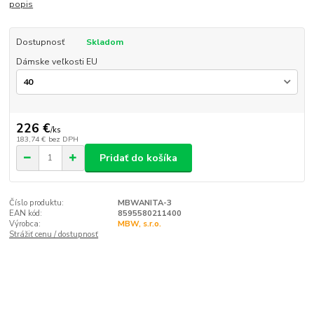
popis
Dostupnosť
Skladom
Dámske veľkosti EU
226 €
/
ks
183,74 €
bez DPH
Pridať do košíka
Číslo produktu:
MBWANITA-3
EAN kód:
8595580211400
Výrobca:
MBW, s.r.o.
Strážiť cenu / dostupnosť