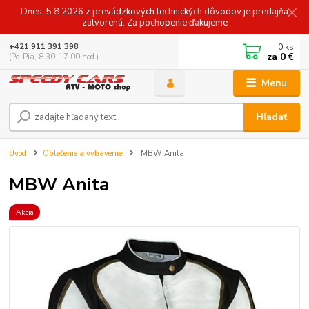
Dnes, 5.8.2026 z prevádzkových technických dôvodov je predajňa
zatvorená. Za pochopenie ďakujeme
0
ks
+421 911 391 398
za
0 €
(Po-Pia, 8.30-17.00 hod.)
Menu
Hľadať
Úvod
Oblečenie a vybavenie
MBW Anita
MBW Anita
Akcia