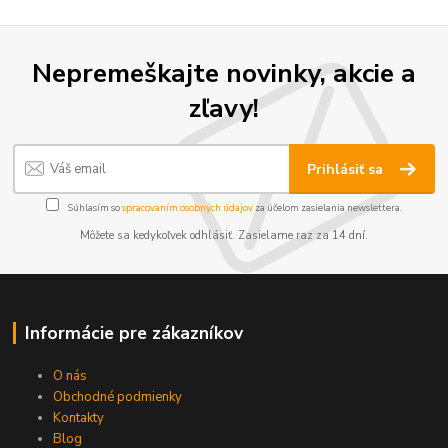
Nepremeškajte novinky, akcie a
zľavy!
Prihlásiť sa
Súhlasím so
spracovaním osobných údajov
za účelom zasielania newslettera.
Môžete sa kedykoľvek odhlásiť. Zasielame raz za 14 dní.
Informácie pre zákazníkov
O nás
Obchodné podmienky
Kontakty
Blog