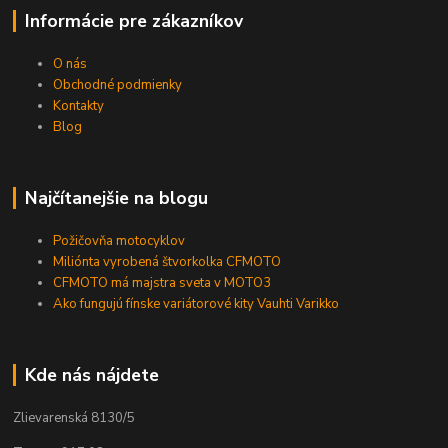
Informácie pre zákazníkov
O nás
Obchodné podmienky
Kontakty
Blog
Najčítanejšie na blogu
Požičovňa motocyklov
Miliónta vyrobená štvorkolka CFMOTO
CFMOTO má majstra sveta v MOTO3
Ako fungujú fínske variátorové kity Vauhti Varikko
Kde nás nájdete
Zlievarenská 8130/5