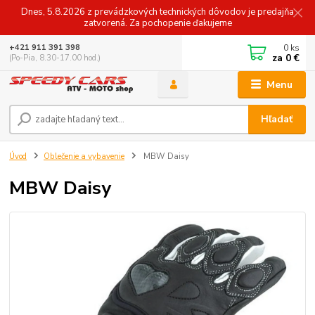
Dnes, 5.8.2026 z prevádzkových technických dôvodov je predajňa
zatvorená. Za pochopenie ďakujeme
0
ks
+421 911 391 398
za
0 €
(Po-Pia, 8.30-17.00 hod.)
Menu
Hľadať
Úvod
Oblečenie a vybavenie
MBW Daisy
MBW Daisy