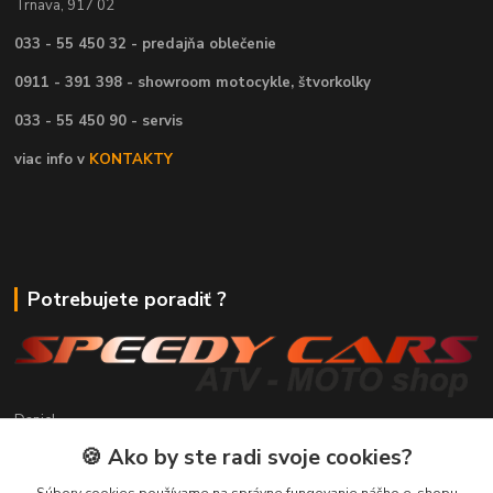
Trnava, 917 02
033 - 55 450 32 - predajňa oblečenie
0911 - 391 398 - showroom motocykle, štvorkolky
033 - 55 450 90 - servis
viac info v
KONTAKTY
Potrebujete poradiť ?
Daniel
+421 911 391 398
🍪 Ako by ste radi svoje cookies?
(Po-Pia, 8.30-17.00 hod.)
Súbory cookies používame na správne fungovanie nášho e-shopu