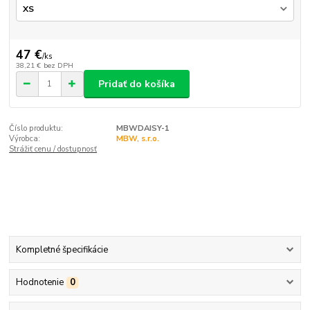
47 €
/
ks
38,21 €
bez DPH
Pridať do košíka
Číslo produktu:
MBWDAISY-1
Výrobca:
MBW, s.r.o.
Strážiť cenu / dostupnosť
Kompletné špecifikácie
Hodnotenie
0