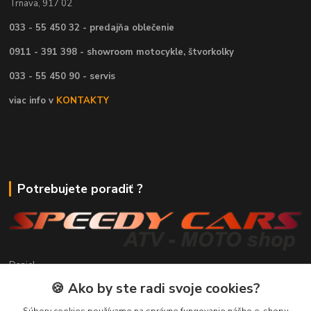
Trnava, 917 02
033 - 55 450 32 - predajňa oblečenie
0911 - 391 398 - showroom motocykle, štvorkolky
033 - 55 450 90 - servis
viac info v
KONTAKTY
Potrebujete poradiť ?
Daniel
+421 911 391 398
🍪 Ako by ste radi svoje cookies?
(Po-Pia, 8.30-17.00 hod.)
Súbory cookies používame na správne fungovanie nášho e-shopu