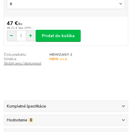
47 €
/
ks
38,21 €
bez DPH
Pridať do košíka
Číslo produktu:
MBWDAISY-2
Výrobca:
MBW, s.r.o.
Strážiť cenu / dostupnosť
Kompletné špecifikácie
Hodnotenie
0