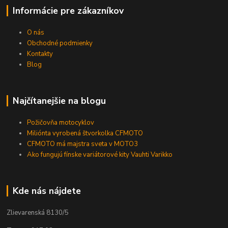
Informácie pre zákazníkov
O nás
Obchodné podmienky
Kontakty
Blog
Najčítanejšie na blogu
Požičovňa motocyklov
Miliónta vyrobená štvorkolka CFMOTO
CFMOTO má majstra sveta v MOTO3
Ako fungujú fínske variátorové kity Vauhti Varikko
Kde nás nájdete
Zlievarenská 8130/5