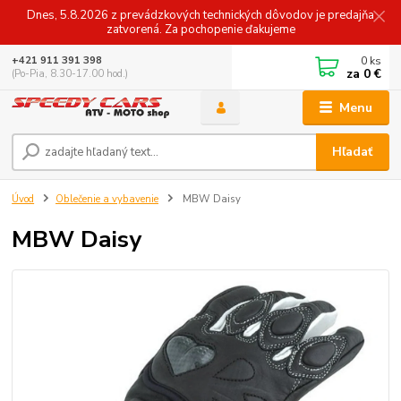
Dnes, 5.8.2026 z prevádzkových technických dôvodov je predajňa
zatvorená. Za pochopenie ďakujeme
0
ks
+421 911 391 398
za
0 €
(Po-Pia, 8.30-17.00 hod.)
Menu
Hľadať
Úvod
Oblečenie a vybavenie
MBW Daisy
MBW Daisy