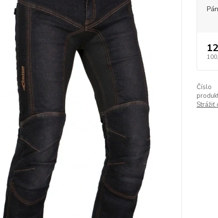
Pán
12
100
Číslo
produkt
Strážiť