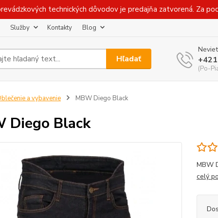
prevádzkových technických dôvodov je predajňa zatvorená. Za p
Služby
Kontakty
Blog
Neviet
Hľadať
+421
(Po-Pi
blečenie a vybavenie
MBW Diego Black
 Diego Black
MBW DI
celý p
Dos