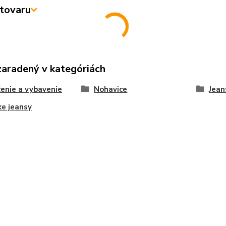
tovaru
zaradený v kategóriách
enie a vybavenie
Nohavice
Jean
e jeansy