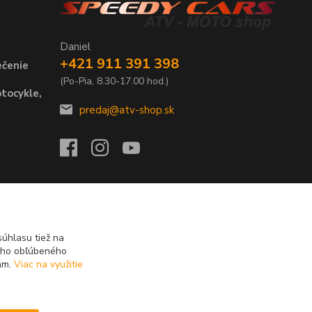
Daniel
+421 911 391 398
ečenie
(Po-Pia, 8.30-17.00 hod.)
tocykle,
predaj@atv-shop.sk
úhlasu tiež na
ášho obľúbeného
iám.
Viac na využitie