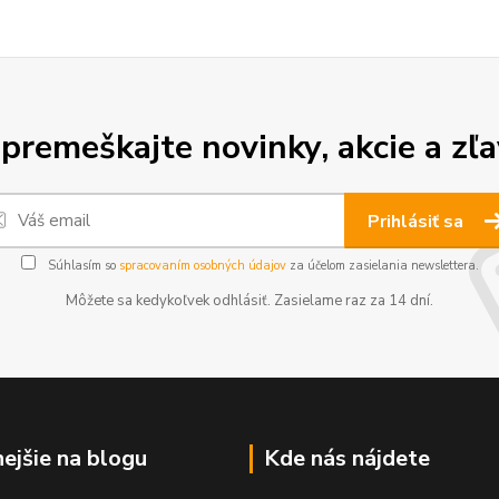
premeškajte novinky, akcie a zľa
Prihlásiť sa
Súhlasím so
spracovaním osobných údajov
za účelom zasielania newslettera.
Môžete sa kedykoľvek odhlásiť. Zasielame raz za 14 dní.
nejšie na blogu
Kde nás nájdete