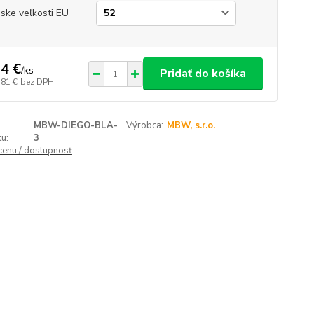
ske veľkosti EU
4 €
/
ks
Pridať do košíka
,81 €
bez DPH
MBW-DIEGO-BLA-
Výrobca:
MBW, s.r.o.
u:
3
 cenu / dostupnosť