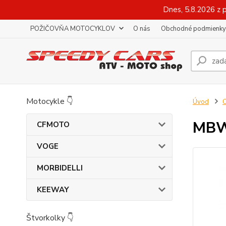
Dnes, 5.8.2026 z 
POŽIČOVŇA MOTOCYKLOV
O nás
Obchodné podmienky
Motocykle 👇
Úvod
O
MBW
CFMOTO
VOGE
MORBIDELLI
KEEWAY
Štvorkolky 👇