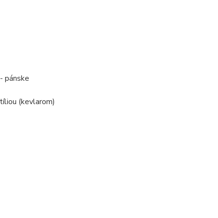
 - pánske
íliou (kevlarom)