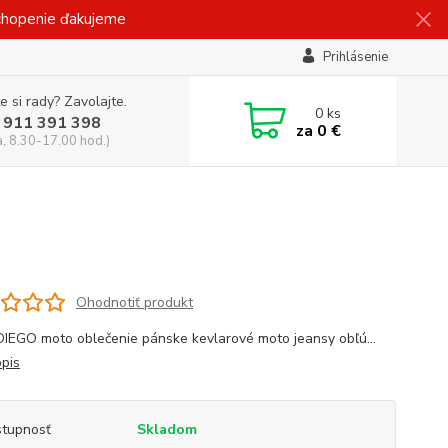
ochopenie ďakujeme
Prihlásenie
e si rady? Zavolajte.
0
ks
 911 391 398
za
0 €
a, 8.30-17.00 hod.)
Ohodnotiť produkt
EGO moto oblečenie pánske kevlarové moto jeansy obľú...
opis
tupnosť
Skladom