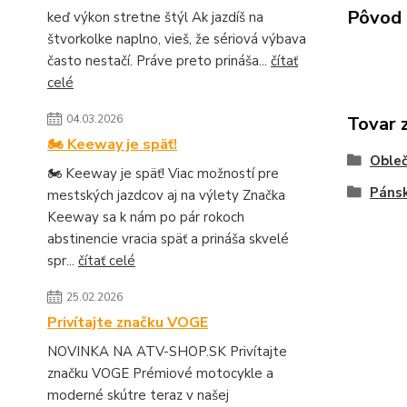
Pôvod 
keď výkon stretne štýl Ak jazdíš na
štvorkolke naplno, vieš, že sériová výbava
často nestačí. Práve preto prináša...
čítať
celé
04.03.2026
Tovar 
🏍️ Keeway je späť!
Obleč
🏍️ Keeway je späť! Viac možností pre
Pánsk
mestských jazdcov aj na výlety Značka
Keeway sa k nám po pár rokoch
abstinencie vracia späť a prináša skvelé
spr...
čítať celé
25.02.2026
Privítajte značku VOGE
NOVINKA NA ATV-SHOP.SK Privítajte
značku VOGE Prémiové motocykle a
moderné skútre teraz v našej