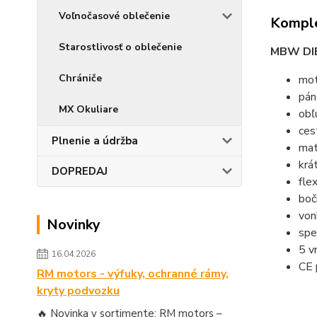
Voľnočasové oblečenie
Komple
Starostlivosť o oblečenie
MBW DI
Chrániče
mot
pán
MX Okuliare
obľ
ces
Plnenie a údržba
mat
krá
DOPREDAJ
fle
boč
von
Novinky
spe
5 v
16.04.2026
CE 
RM motors - výfuky, ochranné rámy,
kryty podvozku
🔥 Novinka v sortimente: RM motors –