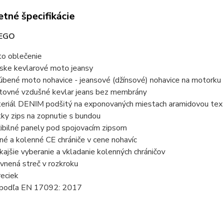
tné špecifikácie
EGO
o oblečenie
ske kevlarové moto jeansy
úbené moto nohavice - jeansové (džínsové) nohavice na motorku
tovné vzdušné kevlar jeans bez membrány
eriál DENIM podšitý na exponovaných miestach aramidovou text
tky zips na zopnutie s bundou
xibilné panely pod spojovacím zipsom
né a kolenné CE chrániče v cene nohavíc
kajšie vyberanie a vkladanie kolenných chráničov
vnená streč v rozkroku
reciek
podľa EN 17092: 2017