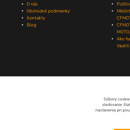
O nás
Požič
Obchodné podmienky
Milión
Kontakty
CFMO
Blog
CFMOT
MOTO
Ako fu
Vauhti
Súbory cookie
sledovanie šta
nastavenia pri pou