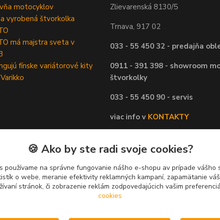
ovňa motocyklov
Zlievarenská 8130/5
ta vyrobená štvorkolka
Trnava, 917 02
TO
O má majstra sveta v
033 - 55 450 32 - predajňa obl
3
ngujú fínske variátorové kity
0911 - 391 398 - showroom mo
 Varikko
štvorkolky
033 - 55 450 90 - servis
viac info v
KONTAKTY
🍪 Ako by ste radi svoje cookies?
s používame na správne fungovanie nášho e-shopu av prípade vášho s
tistík o webe, meranie efektivity reklamných kampaní, zapamätanie v
žívaní stránok, či zobrazenie reklám zodpovedajúcich vašim preferenc
cookies
Upravit sběr cookies.