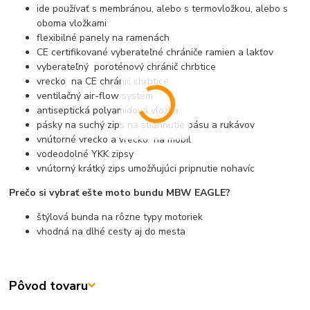
ide používať s membránou, alebo s termovložkou, alebo s
oboma vložkami
flexibilné panely na ramenách
CE certifikované vyberateľné chrániče ramien a lakťov
vyberateľný poroténový chránič chrbtice
vrecko na CE chránič chrbtice
ventilačný air-flow systém
antiseptická polyamidová vložka
pásky na suchý zips na stiahnutie pásu a rukávov
vnútorné vrecko a vrecko na mobil
vodeodolné YKK zipsy
vnútorný krátký zips umožňujúci pripnutie nohavíc
Prečo si vybrať ešte moto bundu MBW EAGLE?
štýlová bunda na rôzne typy motoriek
vhodná na dlhé cesty aj do mesta
Pôvod tovaru