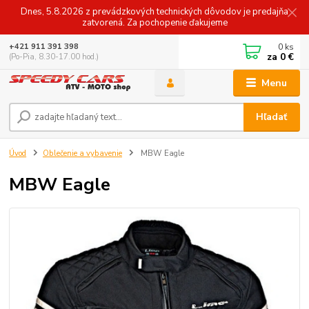
Dnes, 5.8.2026 z prevádzkových technických dôvodov je predajňa
zatvorená. Za pochopenie ďakujeme
0
ks
+421 911 391 398
za
0 €
(Po-Pia, 8.30-17.00 hod.)
Menu
Hľadať
Úvod
Oblečenie a vybavenie
MBW Eagle
MBW Eagle