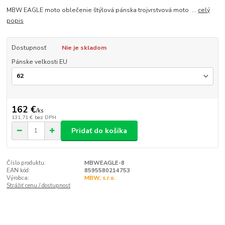
MBW EAGLE moto oblečenie štýlová pánska trojvrstvová moto ...
celý
popis
Dostupnosť
Nie je skladom
Pánske veľkosti EU
162 €
/
ks
131,71 €
bez DPH
Pridať do košíka
Číslo produktu:
MBWEAGLE-8
EAN kód:
8595580214753
Výrobca:
MBW, s.r.o.
Strážiť cenu / dostupnosť