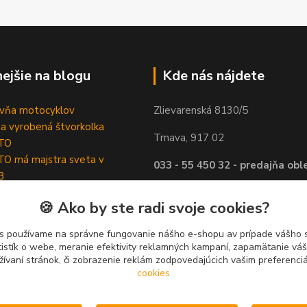
nejšie na blogu
Kde nás nájdete
ovňa motocyklov
Zlievarenská 8130/5
ta vyrobená štvorkolka
Trnava, 917 02
TO
O má majstra sveta v
033 - 55 450 32 - predajňa obl
3
ngujú fínske variátorové kity
0911 - 391 398 - showroom mo
🍪 Ako by ste radi svoje cookies?
 Varikko
štvorkolky
s používame na správne fungovanie nášho e-shopu av prípade vášho s
033 - 55 450 90 - servis
tistík o webe, meranie efektivity reklamných kampaní, zapamätanie v
žívaní stránok, či zobrazenie reklám zodpovedajúcich vašim preferenc
viac info v
KONTAKTY
cookies