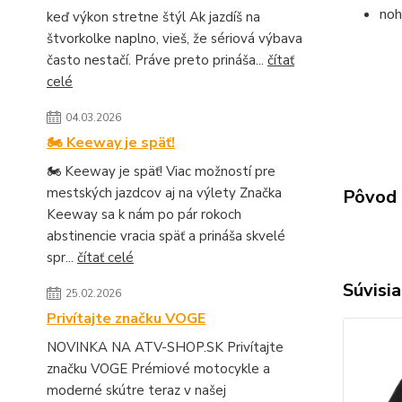
noh
keď výkon stretne štýl Ak jazdíš na
štvorkolke naplno, vieš, že sériová výbava
často nestačí. Práve preto prináša...
čítať
celé
04.03.2026
🏍️ Keeway je späť!
🏍️ Keeway je späť! Viac možností pre
mestských jazdcov aj na výlety Značka
Pôvod 
Keeway sa k nám po pár rokoch
abstinencie vracia späť a prináša skvelé
spr...
čítať celé
Súvisia
25.02.2026
Privítajte značku VOGE
NOVINKA NA ATV-SHOP.SK Privítajte
značku VOGE Prémiové motocykle a
moderné skútre teraz v našej