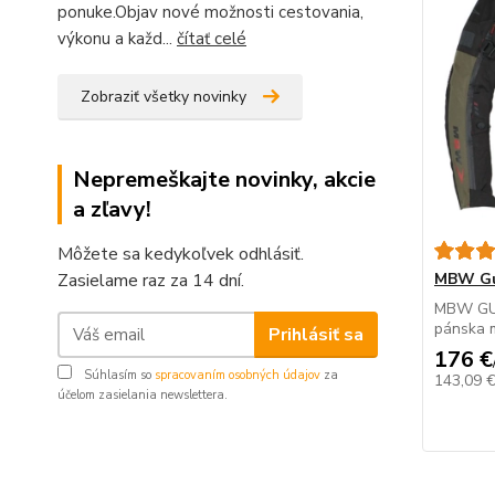
ponuke.Objav nové možnosti cestovania,
výkonu a každ...
čítať celé
Zobraziť všetky novinky
Nepremeškajte novinky, akcie
a zľavy!
Môžete sa kedykoľvek odhlásiť.
Zasielame raz za 14 dní.
MBW Gu
MBW GUA
pánska m
Prihlásiť sa
176 €
Súhlasím so
spracovaním osobných údajov
za
143,09 
účelom zasielania newslettera.