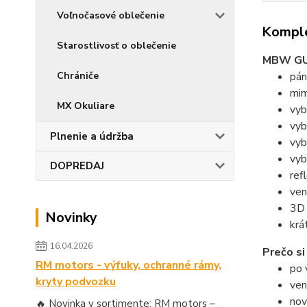
Voľnočasové oblečenie
Komple
Starostlivosť o oblečenie
MBW G
Chrániče
pán
mim
MX Okuliare
vyb
vyb
Plnenie a údržba
vyb
vyb
DOPREDAJ
ref
ven
3D 
Novinky
krá
16.04.2026
Prečo s
RM motors - výfuky, ochranné rámy,
po 
kryty podvozku
ven
nov
🔥 Novinka v sortimente: RM motors –