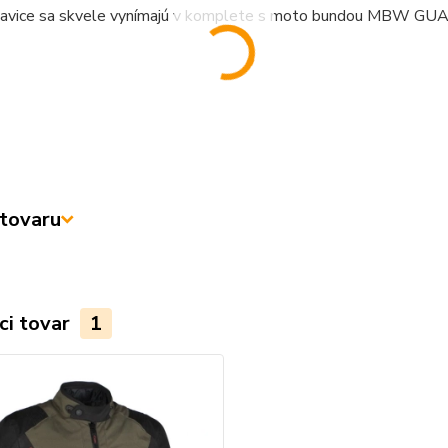
avice sa skvele vynímajú v komplete s moto bundou MBW G
tovaru
ci tovar
1