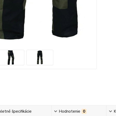
etné špecifikácie
Hodnotenie
0
K