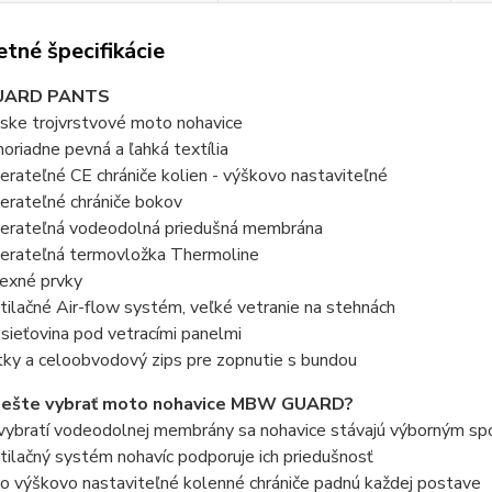
tné špecifikácie
UARD PANTS
ske trojvrstvové moto nohavice
oriadne pevná a ľahká textília
erateľné CE chrániče kolien - výškovo nastaviteľné
erateľné chrániče bokov
erateľná vodeodolná priedušná membrána
erateľná termovložka Thermoline
lexné prvky
tilačné Air-flow systém, veľké vetranie na stehnách
sieťovina pod vetracími panelmi
tky a celoobvodový zips pre zopnutie s bundou
i ešte vybrať moto nohavice MBW GUARD?
vybratí vodeodolnej membrány sa nohavice stávajú výborným spol
tilačný systém nohavíc podporuje ich priedušnosť
o výškovo nastaviteľné kolenné chrániče padnú každej postave