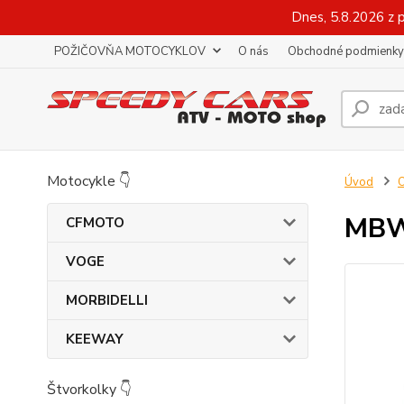
Dnes, 5.8.2026 z 
POŽIČOVŇA MOTOCYKLOV
O nás
Obchodné podmienky
Motocykle 👇
Úvod
O
MBW
CFMOTO
VOGE
MORBIDELLI
KEEWAY
Štvorkolky 👇