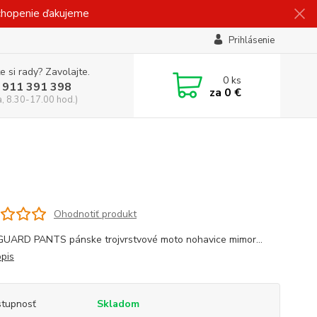
ochopenie ďakujeme
Prihlásenie
e si rady? Zavolajte.
0
ks
 911 391 398
za
0 €
a, 8.30-17.00 hod.)
Ohodnotiť produkt
ARD PANTS pánske trojvrstvové moto nohavice mimor...
opis
tupnosť
Skladom