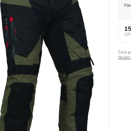
Pán
15
125
Číslo p
Strážiť