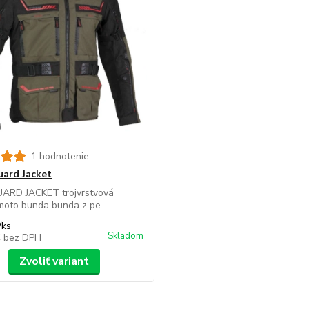
1 hodnotenie
ard Jacket
RD JACKET trojvrstvová
oto bunda bunda z pe...
/
ks
Skladom
€
bez DPH
Zvoliť variant