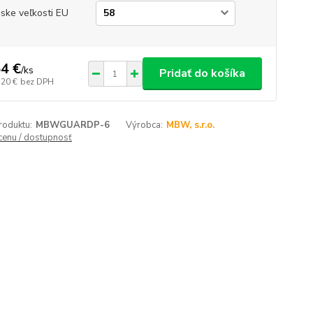
ske veľkosti EU
4 €
/
ks
Pridať do košíka
,20 €
bez DPH
roduktu:
MBWGUARDP-6
Výrobca:
MBW, s.r.o.
 cenu / dostupnosť