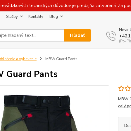
prevádzkových technických dôvodov je predajňa zatvorená. Za p
Služby
Kontakty
Blog
Neviet
Hľadať
+421
(Po-Pi
blečenie a vybavenie
MBW Guard Pants
 Guard Pants
MBW GU
celý p
Dos