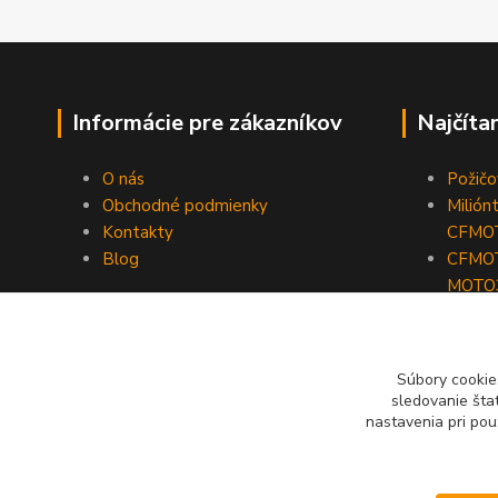
Informácie pre zákazníkov
Najčíta
O nás
Požič
Obchodné podmienky
Milión
Kontakty
CFMO
Blog
CFMOT
MOTO
Ako fu
Vauhti
Súbory cookie
sledovanie šta
nastavenia pri pou