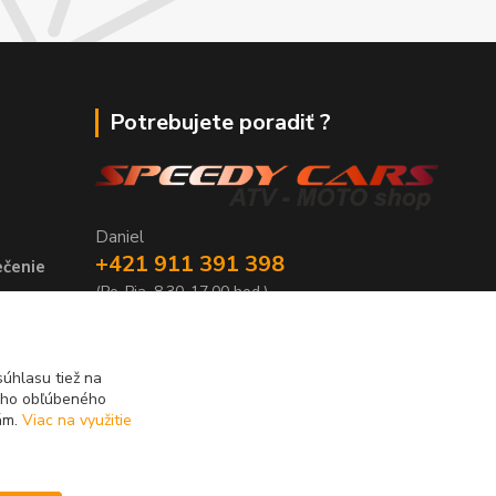
Potrebujete poradiť ?
Daniel
+421 911 391 398
ečenie
(Po-Pia, 8.30-17.00 hod.)
tocykle,
predaj@atv-shop.sk
úhlasu tiež na
ášho obľúbeného
iám.
Viac na využitie