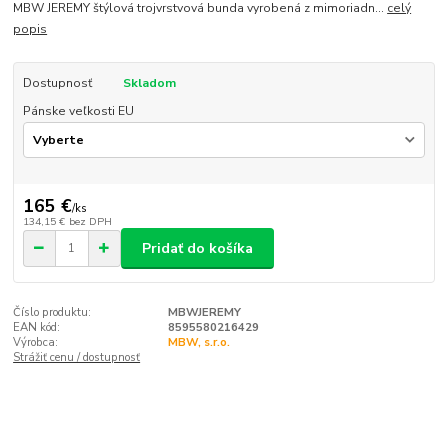
MBW JEREMY štýlová trojvrstvová bunda vyrobená z mimoriadn...
celý
popis
Dostupnosť
Skladom
Pánske veľkosti EU
165 €
/
ks
134,15 €
bez DPH
Pridať do košíka
Číslo produktu:
MBWJEREMY
EAN kód:
8595580216429
Výrobca:
MBW, s.r.o.
Strážiť cenu / dostupnosť