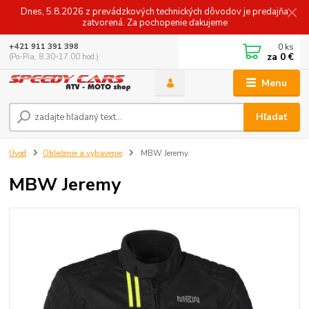
Dnes, 5.8.2026 z prevádzkových technických dôvodov je predajňa
zatvorená. Za pochopenie ďakujeme
0
ks
+421 911 391 398
za
0 €
(Po-Pia, 8.30-17.00 hod.)
Menu
Hľadať
Úvod
Oblečenie a vybavenie
MBW Jeremy
MBW Jeremy