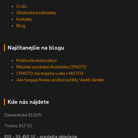
O nás
Obchodné podmienky
Kontakty
Blog
Najčítanejšie na blogu
Požičovňa motocyklov
Miliónta vyrobená štvorkolka CFMOTO
CFMOTO má majstra sveta v MOTO3
Ako fungujú fínske variátorové kity Vauhti Varikko
Kde nás nájdete
Zlievarenská 8130/5
Trnava, 917 02
033 - 55 450 32 - predajňa oblečenie