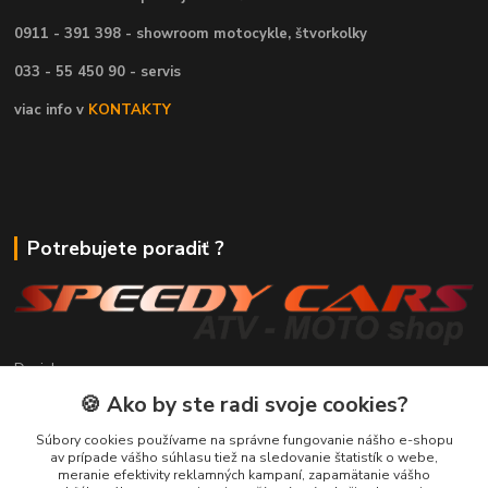
0911 - 391 398 - showroom motocykle, štvorkolky
033 - 55 450 90 - servis
viac info v
KONTAKTY
Potrebujete poradiť ?
Daniel
+421 911 391 398
🍪 Ako by ste radi svoje cookies?
(Po-Pia, 8.30-17.00 hod.)
Súbory cookies používame na správne fungovanie nášho e-shopu
predaj@atv-shop.sk
av prípade vášho súhlasu tiež na sledovanie štatistík o webe,
meranie efektivity reklamných kampaní, zapamätanie vášho