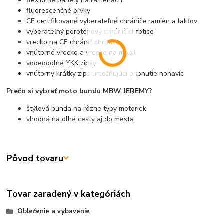
flexibilné panely na ramenách
fluorescenčné prvky
CE certifikované vyberateľné chrániče ramien a lakťov
vyberateľný porotenový chránič chrbtice
vrecko na CE chránič chrbtice
vnútorné vrecko a vrecko na mobil
vodeodolné YKK zipsy
vnútorný krátky zips umožňujúci pripnutie nohavíc
Prečo si vybrať moto bundu MBW JEREMY?
štýlová bunda na rôzne typy motoriek
vhodná na dlhé cesty aj do mesta
Pôvod tovaru
Tovar zaradený v kategóriách
Oblečenie a vybavenie