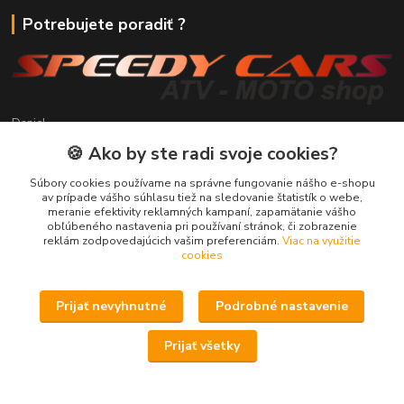
Potrebujete poradiť ?
Daniel
+421 911 391 398
🍪 Ako by ste radi svoje cookies?
(Po-Pia, 8.30-17.00 hod.)
Súbory cookies používame na správne fungovanie nášho e-shopu
predaj@atv-shop.sk
av prípade vášho súhlasu tiež na sledovanie štatistík o webe,
meranie efektivity reklamných kampaní, zapamätanie vášho
obľúbeného nastavenia pri používaní stránok, či zobrazenie
reklám zodpovedajúcich vašim preferenciám.
Viac na využitie
cookies
Prijať nevyhnutné
Podrobné nastavenie
Upravit sběr cookies.
Prijať všetky
Speedy Cars s.r.o. - ATV-Moto shop
Vytvorené na
Eshop-rychlo.sk