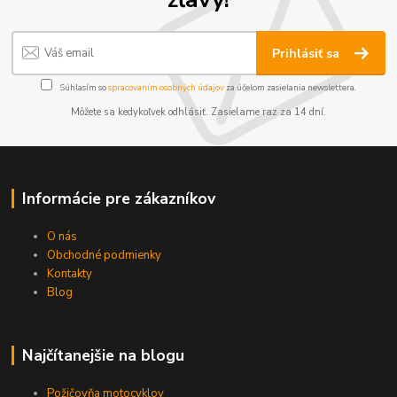
Prihlásiť sa
Súhlasím so
spracovaním osobných údajov
za účelom zasielania newslettera.
Môžete sa kedykoľvek odhlásiť. Zasielame raz za 14 dní.
Informácie pre zákazníkov
O nás
Obchodné podmienky
Kontakty
Blog
Najčítanejšie na blogu
Požičovňa motocyklov