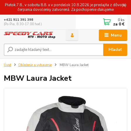
Piatok 7.8., v sobotu 8.8. a v pondelok 10.8.2026 je predajňa z dôvodu
čerpania dovolenky zatvorená. Za pochopenie ďakujeme
0
ks
+421 911 391 398
za
0 €
(Po-Pia, 8.30-17.00 hod.)
Menu
Hľadať
Úvod
Oblečenie a vybavenie
MBW Laura Jacket
MBW Laura Jacket