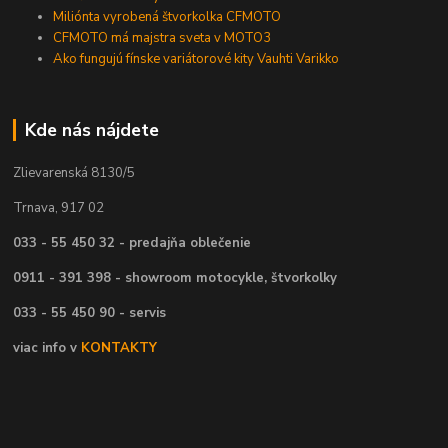
Miliónta vyrobená štvorkolka CFMOTO
CFMOTO má majstra sveta v MOTO3
Ako fungujú fínske variátorové kity Vauhti Varikko
Kde nás nájdete
Zlievarenská 8130/5
Trnava, 917 02
033 - 55 450 32 - predajňa oblečenie
0911 - 391 398 - showroom motocykle, štvorkolky
033 - 55 450 90 - servis
viac info v
KONTAKTY