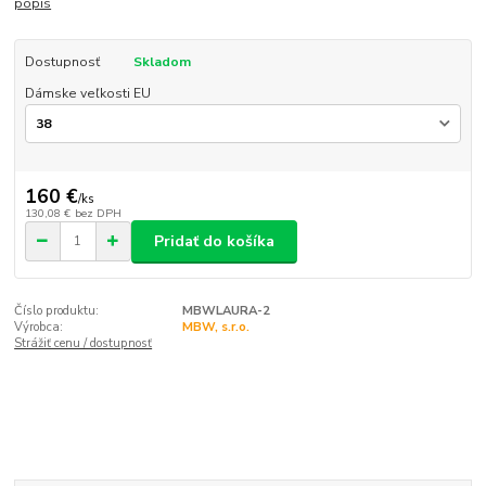
popis
Dostupnosť
Skladom
Dámske veľkosti EU
160 €
/
ks
130,08 €
bez DPH
Pridať do košíka
Číslo produktu:
MBWLAURA-2
Výrobca:
MBW, s.r.o.
Strážiť cenu / dostupnosť