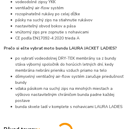
vodeodolné zipsy YKK
ventilačný air-flow systém
rozopínateľné rukávy po celej dĺžke
pásky na suchý zips na stiahnutie rukávov
nastaviteľný obvod bokov a pása
vnútorný zips pre zopnutie s nohavicami
CE podľa EN17092-4:2020 trieda A
Prečo si ešte vybrať moto bundu LAURA JACKET LADIES?
po vybratí vodeodolnej DRY-TEK membrány sa z bundy
stáva výborný spoločník do horúcich letných dní, kedy
membrána nebráni prieniku vzduch priamo na telo
dômyselný ventilačný air-flow systém zaručuje priedušnosť
bundy
vďaka pásikom na suchý zips na mnohých miestach a
výškovo nastaviteľným chráničom bunda padne každej
postave
bunda skvele ladí v komplete s nohavicami LAURA LADIES