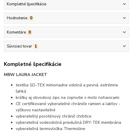
Kompletné špecifikácie
Hodnotenie
0
Komentáre
0
Súvisiaci tovar
1
Kompletné špecifikácie
MBW LAURA JACKET
textília SD-TEX mimoriadne odolná a pevná, extrémne
ľahká
krátky aj obvodový zips na zopnutie s moto nohavicami
CE certifikované vyberateľné chrániče ramien a lakťov -
výškovo nastaviteľné
vyberateľný poroténový chránič chrbtice
vyberateľná vodeodolná priedušná DRY-TEK membrána
vyberateľná termovložka Thermoline