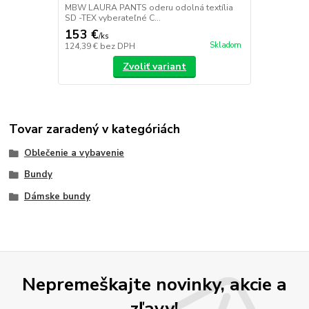
MBW LAURA PANTS oderu odolná textília
SD -TEX vyberateľné C...
153 €
/
ks
Skladom
124,39 €
bez DPH
Zvoliť variant
Tovar zaradený v kategóriách
Oblečenie a vybavenie
Bundy
Dámske bundy
Nepremeškajte novinky, akcie a
zľavy!