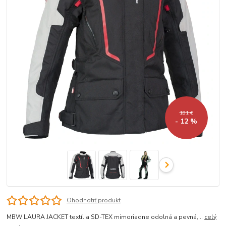
181 €
- 12 %
Ohodnotiť produkt
MBW LAURA JACKET textília SD-TEX mimoriadne odolná a pevná,...
celý