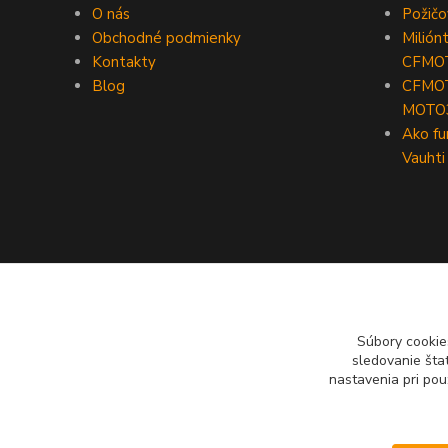
O nás
Požič
Obchodné podmienky
Milión
Kontakty
CFMO
Blog
CFMOT
MOTO
Ako fu
Vauhti
Súbory cookie
sledovanie šta
nastavenia pri pou