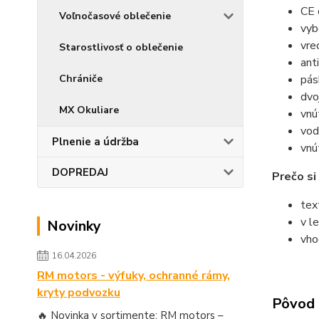
CE 
Voľnočasové oblečenie
vyb
vre
Starostlivosť o oblečenie
ant
Chrániče
pás
dvo
MX Okuliare
vnú
vod
Plnenie a údržba
vnú
DOPREDAJ
Prečo s
tex
v l
Novinky
vho
16.04.2026
RM motors - výfuky, ochranné rámy,
kryty podvozku
Pôvod 
🔥 Novinka v sortimente: RM motors –