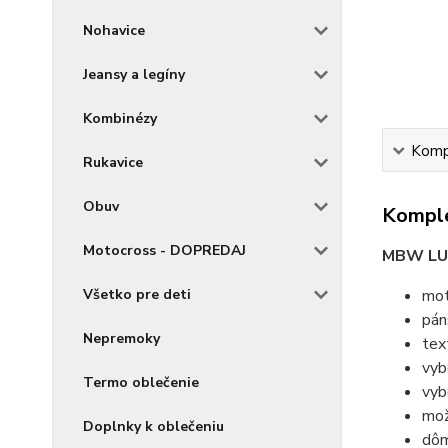
Nohavice
Jeansy a legíny
Kombinézy
Kompl
Rukavice
Obuv
Komple
Motocross - DOPREDAJ
MBW L
Všetko pre deti
mot
pán
Nepremoky
tex
vyb
Termo oblečenie
vyb
mož
Doplnky k oblečeniu
dôm