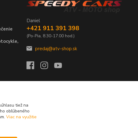
Daniel
+421 911 391 398
ečenie
(Po-Pia, 8.30-17.00 hod.)
tocykle,
predaj@atv-shop.sk
úhlasu tiež na
ášho obľúbeného
iám.
Viac na využitie