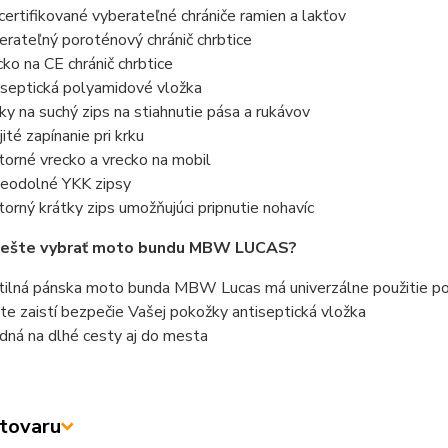
certifikované vyberateľné chrániče ramien a lakťov
erateľný poroténový chránič chrbtice
cko na CE chránič chrbtice
iseptická polyamidové vložka
ky na suchý zips na stiahnutie pása a rukávov
jité zapínanie pri krku
torné vrecko a vrecko na mobil
eodolné YKK zipsy
torný krátky zips umožňujúci pripnutie nohavíc
i ešte vybrať moto bundu MBW LUCAS?
tilná pánska moto bunda MBW Lucas má univerzálne použitie po
ete zaistí bezpečie Vašej pokožky antiseptická vložka
dná na dlhé cesty aj do mesta
tovaru