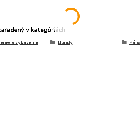
zaradený v kategóriách
enie a vybavenie
Bundy
Páns