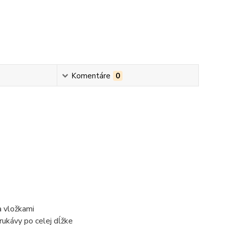
Komentáre
0
a vložkami
rukávy po celej dĺžke