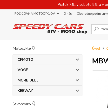
Piatok 7.8., v sobotu 8.8. a 
POŽIČOVŇA MOTOCYKLOV
O nás
Obchodné podmienky
Motocykle 👇
Úvod
O
MBW
CFMOTO
VOGE
MORBIDELLI
KEEWAY
Štvorkolky 👇