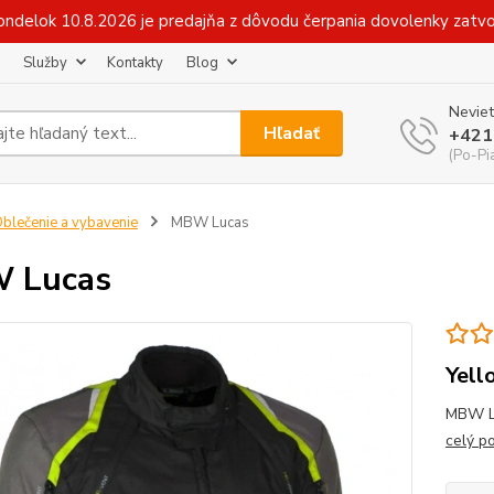
v pondelok 10.8.2026 je predajňa z dôvodu čerpania dovolenky zat
Služby
Kontakty
Blog
Neviet
Hľadať
+421
(Po-Pi
blečenie a vybavenie
MBW Lucas
 Lucas
Yell
MBW LU
celý p