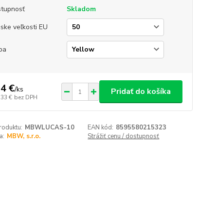
tupnosť
Skladom
ske veľkosti EU
ba
4 €
/
ks
Pridať do košíka
,33 €
bez DPH
roduktu:
MBWLUCAS-10
EAN kód:
8595580215323
a:
MBW, s.r.o.
Strážiť cenu / dostupnosť