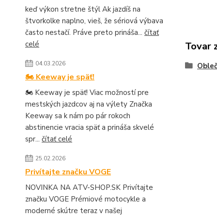
keď výkon stretne štýl Ak jazdíš na
štvorkolke naplno, vieš, že sériová výbava
často nestačí. Práve preto prináša...
čítať
celé
Tovar 
04.03.2026
Obleč
🏍️ Keeway je späť!
🏍️ Keeway je späť! Viac možností pre
mestských jazdcov aj na výlety Značka
Keeway sa k nám po pár rokoch
abstinencie vracia späť a prináša skvelé
spr...
čítať celé
25.02.2026
Privítajte značku VOGE
NOVINKA NA ATV-SHOP.SK Privítajte
značku VOGE Prémiové motocykle a
moderné skútre teraz v našej