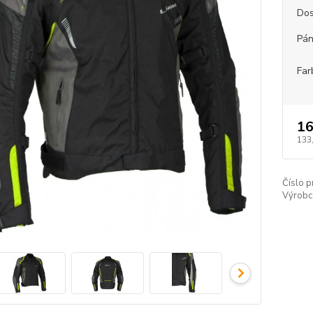
Dos
Pán
Far
16
133
Číslo p
Výrobc