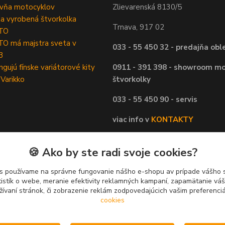
ovňa motocyklov
Zlievarenská 8130/5
ta vyrobená štvorkolka
Trnava, 917 02
TO
O má majstra sveta v
033 - 55 450 32 - predajňa obl
3
ngujú fínske variátorové kity
0911 - 391 398 - showroom mo
 Varikko
štvorkolky
033 - 55 450 90 - servis
viac info v
KONTAKTY
🍪 Ako by ste radi svoje cookies?
s používame na správne fungovanie nášho e-shopu av prípade vášho s
tistík o webe, meranie efektivity reklamných kampaní, zapamätanie v
žívaní stránok, či zobrazenie reklám zodpovedajúcich vašim preferenc
cookies
Upravit sběr cookies.