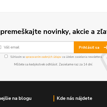
premeškajte novinky, akcie a zľa
Prihlásiť sa
Súhlasím so
spracovaním osobných údajov
za účelom zasielania newslettera.
Môžete sa kedykoľvek odhlásiť. Zasielame raz za 14 dní.
nejšie na blogu
Kde nás nájdete