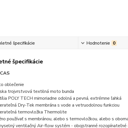
etné špecifikácie
Hodnotenie
0
tné špecifikácie
UCAS
o oblečenie
ska trojvrstvová textilná moto bunda
tília POLY TECH mimoriadne odolná a pevná, extrémne ľahká
erateľná Dry-Tek membrána s vode a vetruodolnou funkciou
erateľná termovložka Thermolite
no používať s membránou, alebo s termovložkou, alebo s obom
yselný ventilačný Air-flow systém - obojstranné rozopínateľné 