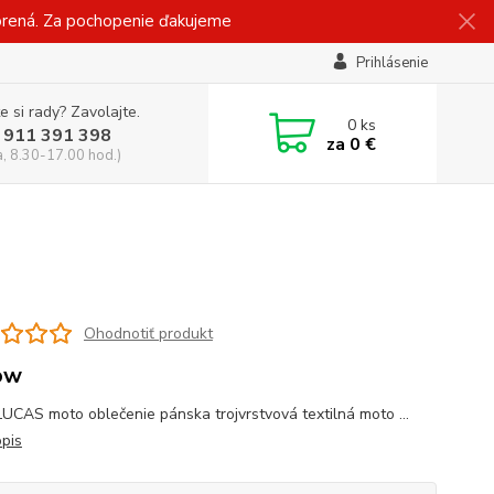
vorená. Za pochopenie ďakujeme
Prihlásenie
e si rady? Zavolajte.
0
ks
 911 391 398
za
0 €
a, 8.30-17.00 hod.)
Ohodnotiť produkt
ow
CAS moto oblečenie pánska trojvrstvová textilná moto ...
opis