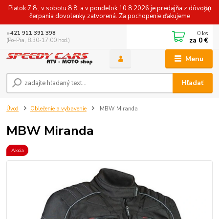
Piatok 7.8., v sobotu 8.8. a v pondelok 10.8.2026 je predajňa z dôvodu
čerpania dovolenky zatvorená. Za pochopenie ďakujeme
0
ks
+421 911 391 398
za
0 €
(Po-Pia, 8.30-17.00 hod.)
Menu
Hľadať
Úvod
Oblečenie a vybavenie
MBW Miranda
MBW Miranda
Akcia