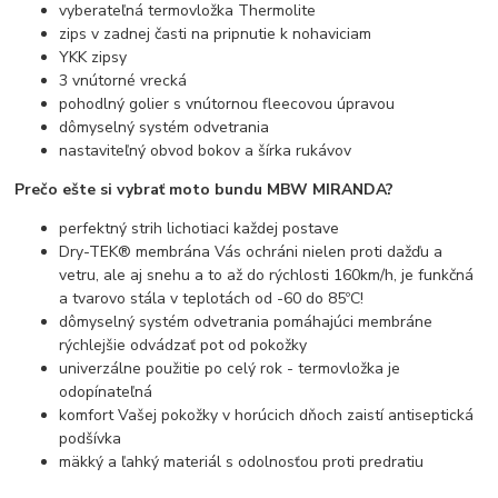
vyberateľná termovložka Thermolite
zips v zadnej časti na pripnutie k nohaviciam
YKK zipsy
3 vnútorné vrecká
pohodlný golier s vnútornou fleecovou úpravou
dômyselný systém odvetrania
nastaviteľný obvod bokov a šírka rukávov
Prečo ešte si vybrať moto bundu MBW MIRANDA?
perfektný strih lichotiaci každej postave
Dry-TEK® membrána Vás ochráni nielen proti dažďu a
vetru, ale aj snehu a to až do rýchlosti 160km/h, je funkčná
a tvarovo stála v teplotách od -60 do 85ºC!
dômyselný systém odvetrania pomáhajúci membráne
rýchlejšie odvádzať pot od pokožky
univerzálne použitie po celý rok - termovložka je
odopínateľná
komfort Vašej pokožky v horúcich dňoch zaistí antiseptická
podšívka
mäkký a ľahký materiál s odolnosťou proti predratiu