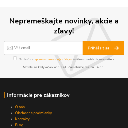
Nepremeškajte novinky, akcie a
zľavy!
Prihlásiť sa
Súhlasím so
spracovaním osobných údajov
za účelom zasielania newslettera.
Môžete sa kedykoľvek odhlásiť. Zasielame raz za 14 dní.
Informácie pre zákazníkov
O nás
Obchodné podmienky
Kontakty
Blog