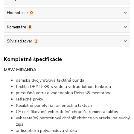
Hodnotenie
0
Komentáre
0
Súvisiaci tovar
1
Kompletné špecifikácie
MBW MIRANDA
dámska dvojvrstvová textilná bunda
textília DRYTEK® s vode a vetruodolnou funkciou
priedušná vetru a vodeodolná Reissa® membrána
reflexné prvky
flexibilné panely na ramenách a lakťoch
CE certifikované vyberateľné chrániče ramien a lakťov
vyberateľný poroténový chránič chrbtice vo vrecku na suchý
zips
antiseptická polyamidová vložka