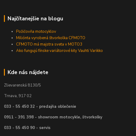
Najčítanejšie na blogu
Požičovňa motocyklov
Miliónta vyrobená štvorkolka CFMOTO
CFMOTO má majstra sveta v MOTO3
Ako fungujú fínske variátorové kity Vauhti Varikko
Kde nás nájdete
Zlievarenská 8130/5
Trnava, 917 02
033 - 55 450 32 - predajňa oblečenie
0911 - 391 398 - showroom motocykle, štvorkolky
033 - 55 450 90 - servis