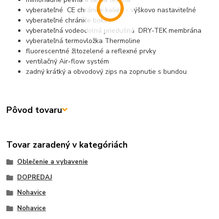
vyberateľné CE chrániče kolien - výškovo nastaviteľné
vyberateľné chrániče bokov
vyberateľná vodeodolná priedušná DRY-TEK membrána
vyberateľná termovložka Thermoline
fluorescentné žltozelené a reflexné prvky
ventilačný Air-flow systém
zadný krátký a obvodový zips na zopnutie s bundou
Pôvod tovaru
Tovar zaradený v kategóriách
Oblečenie a vybavenie
DOPREDAJ
Nohavice
Nohavice