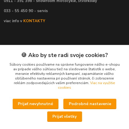
0911 - 391 398 - showroom motocykle, štvorkolky
033 - 55 450 90 - servis
viac info v
KONTAKTY
🍪 Ako by ste radi svoje cookies?
Potrebujete poradiť ?
Súbory cookies používame na správne fungovanie nášho e-shopu
av prípade vášho súhlasu tiež na sledovanie štatistík o webe,
meranie efektivity reklamných kampaní, zapamätanie vášho
obľúbeného nastavenia pri používaní stránok, či zobrazenie
reklám zodpovedajúcich vašim preferenciám.
Viac na využitie
cookies
Daniel
+421 911 391 398
(Po-Pia, 8.30-17.00 hod.)
Prijať nevyhnutné
Podrobné nastavenie
predaj@atv-shop.sk
Prijať všetky