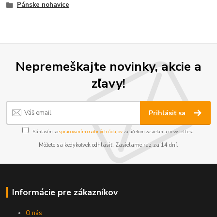
Pánske nohavice
Nepremeškajte novinky, akcie a
zľavy!
Prihlásiť sa
Súhlasím so
spracovaním osobných údajov
za účelom zasielania newslettera.
Môžete sa kedykoľvek odhlásiť. Zasielame raz za 14 dní.
Informácie pre zákazníkov
O nás