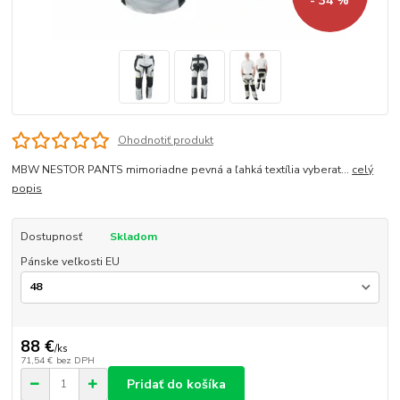
- 34 %
Ohodnotiť produkt
MBW NESTOR PANTS mimoriadne pevná a ľahká textília vyberat...
celý
popis
Dostupnosť
Skladom
Pánske veľkosti EU
88 €
/
ks
71,54 €
bez DPH
Pridať do košíka