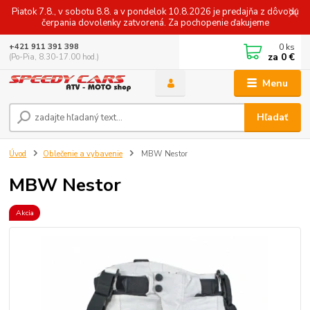
Piatok 7.8., v sobotu 8.8. a v pondelok 10.8.2026 je predajňa z dôvodu
čerpania dovolenky zatvorená. Za pochopenie ďakujeme
0
ks
+421 911 391 398
za
0 €
(Po-Pia, 8.30-17.00 hod.)
Menu
Hľadať
Úvod
Oblečenie a vybavenie
MBW Nestor
MBW Nestor
Akcia