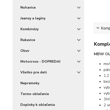
Nohavice
Jeansy a legíny
Kompl
Kombinézy
Rukavice
Komple
Obuv
MBW OL
Motocross - DOPREDAJ
mot
pán
Všetko pre deti
1,2
bez
Nepremoky
vyb
vyb
Termo oblečenie
3M 
2 v
Doplnky k oblečeniu