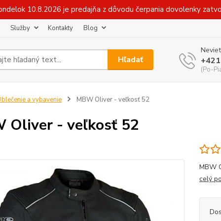
v pondelok 10.8.2026 je predajňa z dôvodu čerpania dovolenky zat
Služby
Kontakty
Blog
Neviet
Hľadať
+421
(Po-Pi
blečenie a vybavenie
MBW Oliver - veľkosť 52
Oliver - veľkosť 52
MBW OL
celý p
Dos