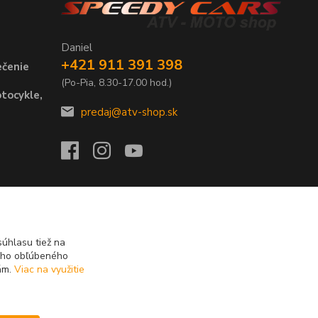
Daniel
+421 911 391 398
ečenie
(Po-Pia, 8.30-17.00 hod.)
tocykle,
predaj@atv-shop.sk
úhlasu tiež na
ášho obľúbeného
iám.
Viac na využitie