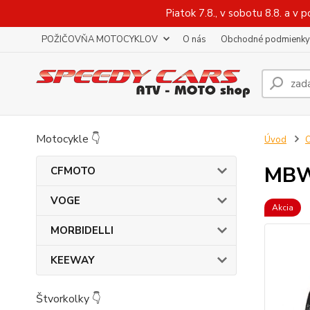
Piatok 7.8., v sobotu 8.8. a 
POŽIČOVŇA MOTOCYKLOV
O nás
Obchodné podmienky
Motocykle 👇
Úvod
O
MBW 
CFMOTO
VOGE
Akcia
MORBIDELLI
KEEWAY
Štvorkolky 👇