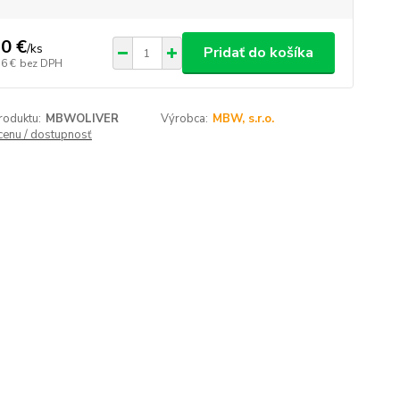
0 €
/
ks
Pridať do košíka
56 €
bez DPH
roduktu:
MBWOLIVER
Výrobca:
MBW, s.r.o.
 cenu / dostupnosť