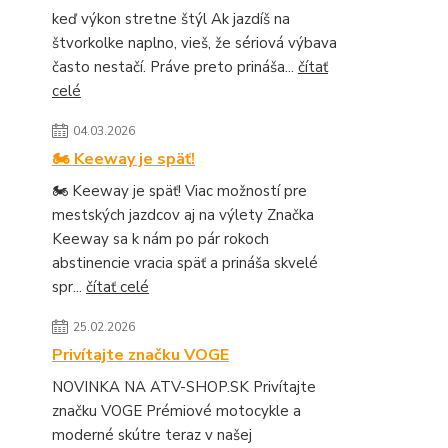
keď výkon stretne štýl Ak jazdíš na
štvorkolke naplno, vieš, že sériová výbava
často nestačí. Práve preto prináša...
čítať
celé
04.03.2026
🏍️ Keeway je späť!
🏍️ Keeway je späť! Viac možností pre
mestských jazdcov aj na výlety Značka
Keeway sa k nám po pár rokoch
abstinencie vracia späť a prináša skvelé
spr...
čítať celé
25.02.2026
Privítajte značku VOGE
NOVINKA NA ATV-SHOP.SK Privítajte
značku VOGE Prémiové motocykle a
moderné skútre teraz v našej