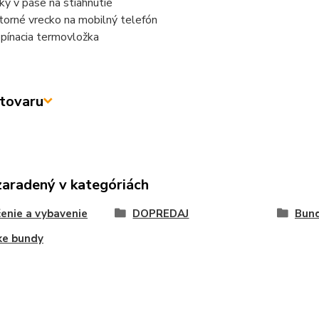
ky v páse na stiahnutie
torné vrecko na mobilný telefón
pínacia termovložka
tovaru
zaradený v kategóriách
enie a vybavenie
DOPREDAJ
Bun
ke bundy