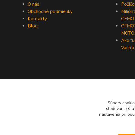
O nás
Požič
Obchodné podmienky
Milión
Kontakty
CFMO
Blog
CFMOT
MOTO
Ako fu
Vauhti
Súbory cookie
sledovanie šta
nastavenia pri pou