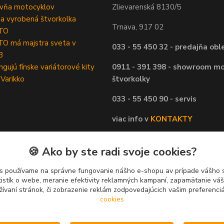
ovňa motocyklov
Zlievarenská 8130/5
ta vyrobená štvorkolka
Trnava, 917 02
TO
O má majstra sveta v
033 - 55 450 32 - predajňa obl
3
ngujú fínske variátorové kity
0911 - 391 398 - showroom mo
 Varikko
štvorkolky
033 - 55 450 90 - servis
viac info v
KONTAKTY
🍪 Ako by ste radi svoje cookies?
s používame na správne fungovanie nášho e-shopu av prípade vášho s
tistík o webe, meranie efektivity reklamných kampaní, zapamätanie v
žívaní stránok, či zobrazenie reklám zodpovedajúcich vašim preferenc
cookies
Upravit sběr cookies.