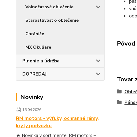
pás
Voľnočasové oblečenie
vnú
odo
Starostlivosť o oblečenie
Chrániče
Pôvod 
MX Okuliare
Plnenie a údržba
DOPREDAJ
Tovar 
Obleč
Novinky
Páns
16.04.2026
RM motors - výfuky, ochranné rámy,
kryty podvozku
🔥 Novinka v sortimente: RM motors –