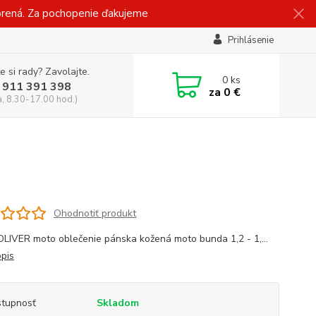
vorená. Za pochopenie ďakujeme
Prihlásenie
e si rady? Zavolajte.
0
ks
 911 391 398
za
0 €
a, 8.30-17.00 hod.)
Ohodnotiť produkt
IVER moto oblečenie pánska kožená moto bunda 1,2 - 1,...
opis
tupnosť
Skladom