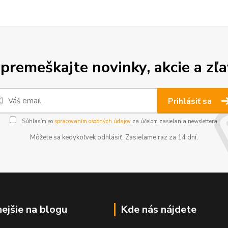
premeškajte novinky, akcie a zľa
Prihlásiť sa
Súhlasím so
spracovaním osobných údajov
za účelom zasielania newslettera.
Môžete sa kedykoľvek odhlásiť. Zasielame raz za 14 dní.
nejšie na blogu
Kde nás nájdete