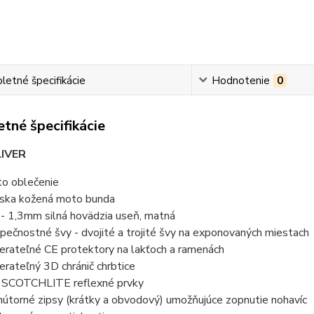
etné špecifikácie
Hodnotenie
0
tné špecifikácie
IVER
o oblečenie
ska kožená moto bunda
 - 1,3mm silná hovädzia useň, matná
pečnostné švy - dvojité a trojité švy na exponovaných miestach
erateľné CE protektory na lakťoch a ramenách
erateľný 3D chránič chrbtice
SCOTCHLITE reflexné prvky
nútorné zipsy (krátky a obvodový) umožňujúce zopnutie nohavíc