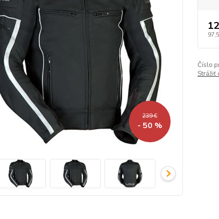
12
97,
Číslo p
Strážiť
239 €
- 50 %