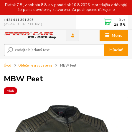
Piatok 7.8., v sobotu 8.8. a v pondelok 10.8.2026 je predajňa z dôvodu
čerpania dovolenky zatvorená. Za pochopenie ďakujeme
0
ks
+421 911 391 398
za
0 €
(Po-Pia, 8.30-17.00 hod.)
Menu
Hľadať
Úvod
Oblečenie a vybavenie
MBW Peet
MBW Peet
Akcia