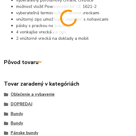
vyberateľný poroténový chránič chrbtice
možnosť vložiť Powerprotector CE 1621-2
vyberateľná termovložka s dvoma vreckami
vnútorný zips umožňujúci zopnutie s nohavicami
pásky s prackou na bokoch
4 vonkajšie vrecká na zips
2 vnútorné vrecká na doklady a mobil
Pôvod tovaru
Tovar zaradený v kategóriách
Oblečenie a vybavenie
DOPREDAJ
Bundy
Bundy
Pánske bundy