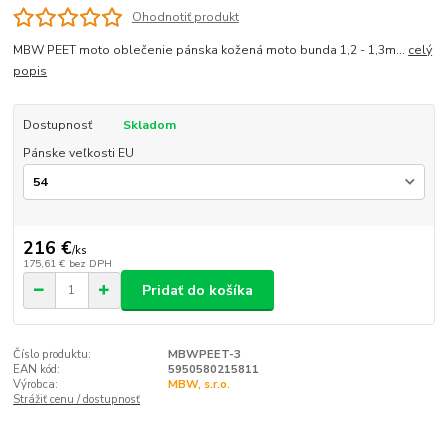
Ohodnotiť produkt
MBW PEET moto oblečenie pánska kožená moto bunda 1,2 - 1,3m...
celý
popis
Dostupnosť
Skladom
Pánske veľkosti EU
216 €
/
ks
175,61 €
bez DPH
Pridať do košíka
Číslo produktu:
MBWPEET-3
EAN kód:
5950580215811
Výrobca:
MBW, s.r.o.
Strážiť cenu / dostupnosť