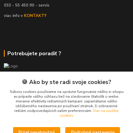
033 - 55 450 90 - servis
viac info v
KONTAKTY
Potrebujete poradiť ?
Daniel
🍪 Ako by ste radi svoje cookies?
+421 911 391 398
(Po-Pia, 8.30-17.00 hod.)
Súbory cookies používame na správne fungovanie nášho e-shopu
av prípade vášho súhlasu tiež na sledovanie štatistík o webe,
predaj@atv-shop.sk
meranie efektivity reklamných kampaní, zapamätanie vášho
obľúbeného nastavenia pri používaní stránok, či zobrazenie
reklám zodpovedajúcich vašim preferenciám.
Viac na využitie
cookies
Prijať nevyhnutné
Podrobné nastavenie