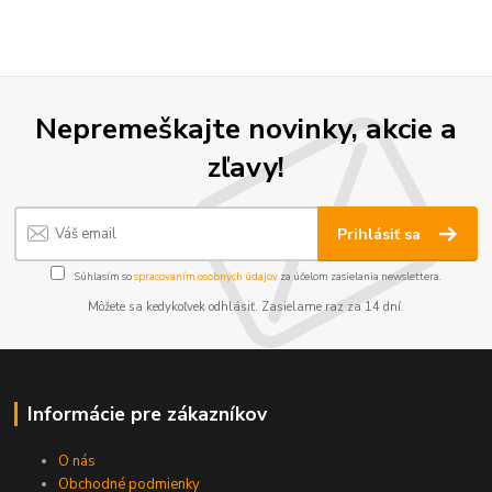
Nepremeškajte novinky, akcie a
zľavy!
Prihlásiť sa
Súhlasím so
spracovaním osobných údajov
za účelom zasielania newslettera.
Môžete sa kedykoľvek odhlásiť. Zasielame raz za 14 dní.
Informácie pre zákazníkov
O nás
Obchodné podmienky