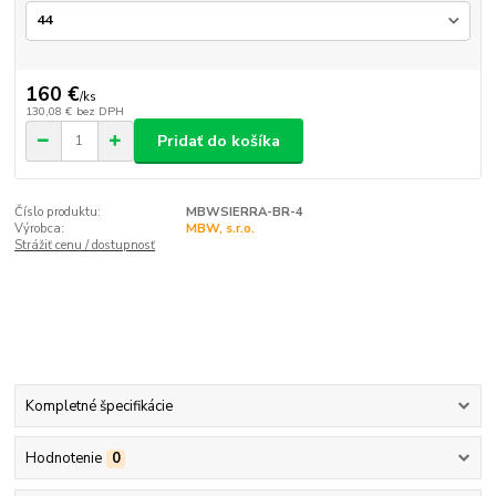
160 €
/
ks
130,08 €
bez DPH
Pridať do košíka
Číslo produktu:
MBWSIERRA-BR-4
Výrobca:
MBW, s.r.o.
Strážiť cenu / dostupnosť
Kompletné špecifikácie
Hodnotenie
0