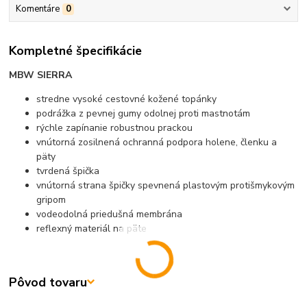
Komentáre
0
Kompletné špecifikácie
MBW SIERRA
stredne vysoké cestovné kožené topánky
podrážka z pevnej gumy odolnej proti mastnotám
rýchle zapínanie robustnou prackou
vnútorná zosilnená ochranná podpora holene, členku a
päty
tvrdená špička
vnútorná strana špičky spevnená plastovým protišmykovým
gripom
vodeodolná priedušná membrána
reflexný materiál na päte
Pôvod tovaru