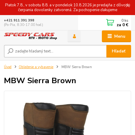
Piatok 7.8., v sobotu 8.8. a v pondelok 10.8.2026 je predajňa z dôvodu
čerpania dovolenky zatvorená. Za pochopenie ďakujeme
0
ks
+421 911 391 398
za
0 €
(Po-Pia, 8.30-17.00 hod.)
Menu
Hľadať
Úvod
Oblečenie a vybavenie
MBW Sierra Brown
MBW Sierra Brown