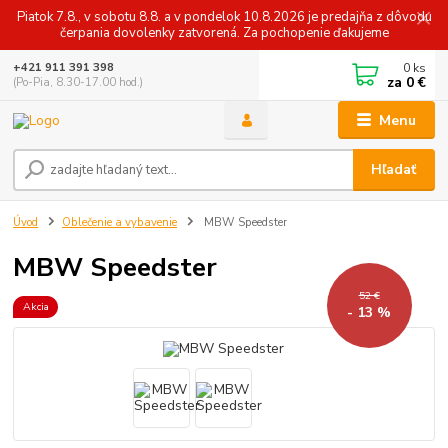
Piatok 7.8., v sobotu 8.8. a v pondelok 10.8.2026 je predajňa z dôvodu
čerpania dovolenky zatvorená. Za pochopenie ďakujeme
0
ks
+421 911 391 398
za
0 €
(Po-Pia, 8.30-17.00 hod.)
Menu
Hľadať
Úvod
Oblečenie a vybavenie
MBW Speedster
MBW Speedster
52 €
Akcia
- 13 %