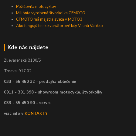
Požičovňa motocyklov
Miliónta vyrobená štvorkolka CFMOTO
CFMOTO má majstra sveta v MOTO3
Ako fungujú fínske variátorové kity Vauhti Varikko
Kde nás nájdete
Zlievarenská 8130/5
Trnava, 917 02
033 - 55 450 32 - predajňa oblečenie
0911 - 391 398 - showroom motocykle, štvorkolky
033 - 55 450 90 - servis
viac info v
KONTAKTY