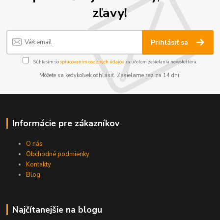
zľavy!
Prihlásiť sa
Súhlasím so
spracovaním osobných údajov
za účelom zasielania newslettera.
Môžete sa kedykoľvek odhlásiť. Zasielame raz za 14 dní.
Informácie pre zákazníkov
O nás
Obchodné podmienky
Kontakty
Blog
Najčítanejšie na blogu