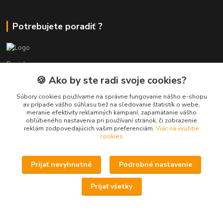
Potrebujete poradiť ?
Daniel
+421 911 391 398
🍪 Ako by ste radi svoje cookies?
(Po-Pia, 8.30-17.00 hod.)
Súbory cookies používame na správne fungovanie nášho e-shopu
predaj@atv-shop.sk
av prípade vášho súhlasu tiež na sledovanie štatistík o webe,
meranie efektivity reklamných kampaní, zapamätanie vášho
obľúbeného nastavenia pri používaní stránok, či zobrazenie
reklám zodpovedajúcich vašim preferenciám.
Viac na využitie
cookies
Prijať nevyhnutné
Podrobné nastavenie
Upravit sběr cookies.
Prijať všetky
Speedy Cars s.r.o. - ATV-Moto shop
Vytvorené na
Eshop-rychlo.sk