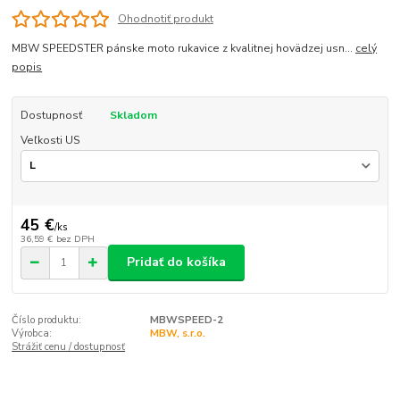
Ohodnotiť produkt
MBW SPEEDSTER pánske moto rukavice z kvalitnej hovädzej usn...
celý
popis
Dostupnosť
Skladom
Veľkosti US
45 €
/
ks
36,59 €
bez DPH
Pridať do košíka
Číslo produktu:
MBWSPEED-2
Výrobca:
MBW, s.r.o.
Strážiť cenu / dostupnosť