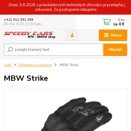
Dnes, 5.8.2026 z prevádzkových technických dôvodov je predajňa
zatvorená. Za pochopenie ďakujeme
0
ks
+421 911 391 398
za
0 €
(Po-Pia, 8.30-17.00 hod.)
Menu
Hľadať
Úvod
Oblečenie a vybavenie
MBW Strike
MBW Strike