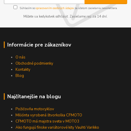
Súhlasím so
spracovaním osobných údajov
za účelom zasielania newslettera.
Môžete sa kedykoľvek odhlásiť. Zasielame raz za 14 dní.
Informácie pre zákazníkov
O nás
Obchodné podmienky
Kontakty
Blog
Najčítanejšie na blogu
Požičovňa motocyklov
Miliónta vyrobená štvorkolka CFMOTO
CFMOTO má majstra sveta v MOTO3
Ako fungujú fínske variátorové kity Vauhti Varikko