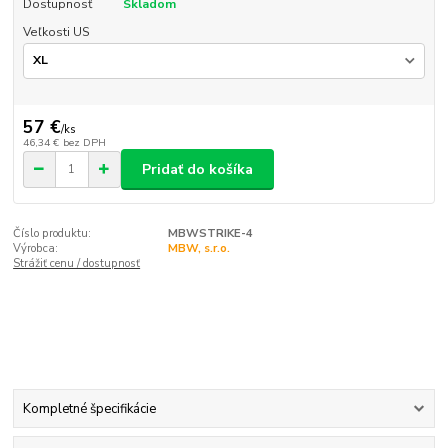
Dostupnosť
Skladom
Veľkosti US
57 €
/
ks
46,34 €
bez DPH
Pridať do košíka
Číslo produktu:
MBWSTRIKE-4
Výrobca:
MBW, s.r.o.
Strážiť cenu / dostupnosť
Kompletné špecifikácie