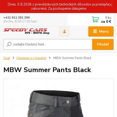
Dnes, 5.8.2026 z prevádzkových technických dôvodov je predajňa
zatvorená. Za pochopenie ďakujeme
0
ks
+421 911 391 398
za
0 €
(Po-Pia, 8.30-17.00 hod.)
Menu
Hľadať
Úvod
Oblečenie a vybavenie
MBW Summer Pants Black
MBW Summer Pants Black