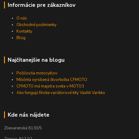
Informácie pre zákazníkov
O nás
Obchodné podmienky
Kontakty
Blog
Najčítanejšie na blogu
Požičovňa motocyklov
Miliónta vyrobená štvorkolka CFMOTO
CFMOTO má majstra sveta v MOTO3
Ako fungujú fínske variátorové kity Vauhti Varikko
Kde nás nájdete
Zlievarenská 8130/5
Trnava, 917 02