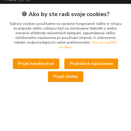
033 - 55 450 32 - predajňa oblečenie
🍪 Ako by ste radi svoje cookies?
0911 - 391 398 - showroom motocykle, štvorkolky
Súbory cookies používame na správne fungovanie nášho e-shopu
av prípade vášho súhlasu tiež na sledovanie štatistík o webe,
033 - 55 450 90 - servis
meranie efektivity reklamných kampaní, zapamätanie vášho
obľúbeného nastavenia pri používaní stránok, či zobrazenie
viac info v
KONTAKTY
reklám zodpovedajúcich vašim preferenciám.
Viac na využitie
cookies
Prijať nevyhnutné
Podrobné nastavenie
Prijať všetky
Potrebujete poradiť ?
Daniel
+421 911 391 398
(Po-Pia, 8.30-17.00 hod.)
predaj@atv-shop.sk