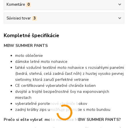
Komentáre
0
Súvisiaci tovar
3
Kompletné špecifikácie
MBW SUMMER PANTS
moto oblečenie
dámske letné moto nohavice
ľahké vzdušné textilné moto nohavice s rozsiahlymi panelmi
(bedrá, stehná, celá zadná časť nôh) z hustej vysoko pevnej
sieťoviny, ktorá zaručí perfektné vetranie
CE certifikované vyberateľné chrániče kolien
dvojité a trojité bezpečnostné švy na exponovaných
miestach
vyberateľné porotenové chrániče bokov
zadný krátky zips umožňuje pripnutie s moto bundou
Prečo si ešte vybrať moto nohavice MBW SUMMER PANTS?