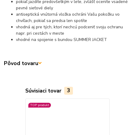
pokiaľ jazdíte predovšetkým v lete, zvlášť oceníte vsadené
pevné sieťové diely
antiseptická vnútorná vložka ochráni Vašu pokožku vo
chvíľach, pokiaľ sa predsa len spotíte
vhodná aj pre tých, ktorí nechcú podceniť svoju ochranu
napr. pri cestách v meste
vhodné na spojenie s bundou SUMMER JACKET
Pôvod tovaru
Súvisiaci tovar
3
TOP produkt