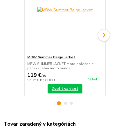
MBW Summer Beige Jacket
MBW Summer
MBW SUMMER JACKET moto oblečenie
MBW SUMMER
pánska letná moto bunda t...
pánska letná
119 €
119 €
/
ks
/
ks
Skladom
96,75 €
bez DPH
96,75 €
bez 
Zvoliť variant
Tovar zaradený v kategóriách