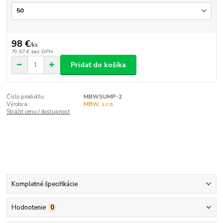
98 €
/
ks
79,67 €
bez DPH
Pridať do košíka
Číslo produktu:
MBWSUMP-2
Výrobca:
MBW, s.r.o.
Strážiť cenu / dostupnosť
Kompletné špecifikácie
Hodnotenie
0