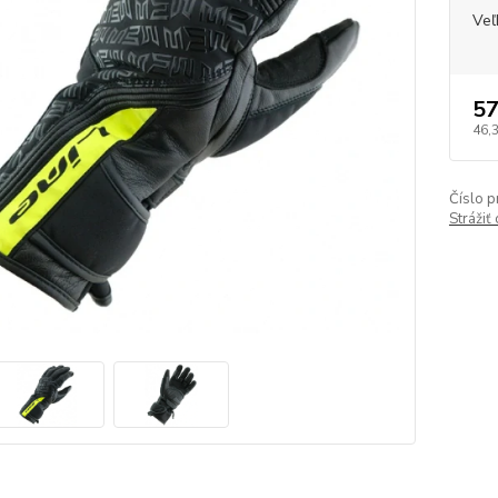
Veľ
57
46,
Číslo p
Strážiť