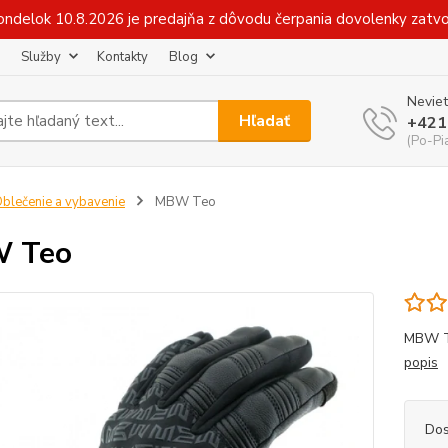
v pondelok 10.8.2026 je predajňa z dôvodu čerpania dovolenky zat
Služby
Kontakty
Blog
Neviet
Hľadať
+421
(Po-Pi
blečenie a vybavenie
MBW Teo
 Teo
MBW TE
popis
Dos