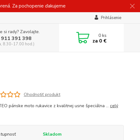
vorená. Za pochopenie ďakujeme
Prihlásenie
e si rady? Zavolajte.
0
ks
 911 391 398
za
0 €
a, 8.30-17.00 hod.)
Ohodnotiť produkt
O pánske moto rukavice z kvalitnej usne špeciálna ...
celý
tupnosť
Skladom