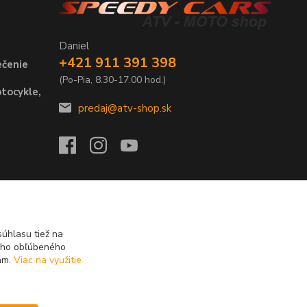
Daniel
+421 911 391 398
ečenie
(Po-Pia, 8.30-17.00 hod.)
tocykle,
predaj@atv-shop.sk
úhlasu tiež na
ášho obľúbeného
iám.
Viac na využitie