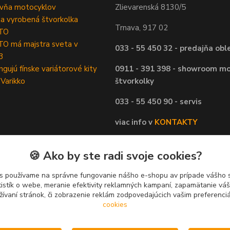
ovňa motocyklov
Zlievarenská 8130/5
ta vyrobená štvorkolka
Trnava, 917 02
TO
O má majstra sveta v
033 - 55 450 32 - predajňa obl
3
ngujú fínske variátorové kity
0911 - 391 398 - showroom mo
 Varikko
štvorkolky
033 - 55 450 90 - servis
viac info v
KONTAKTY
🍪 Ako by ste radi svoje cookies?
s používame na správne fungovanie nášho e-shopu av prípade vášho s
tistík o webe, meranie efektivity reklamných kampaní, zapamätanie v
žívaní stránok, či zobrazenie reklám zodpovedajúcich vašim preferenc
cookies
Upravit sběr cookies.