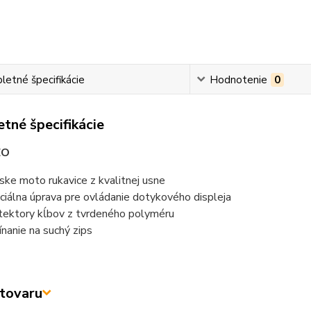
etné špecifikácie
Hodnotenie
0
tné špecifikácie
EO
ske moto rukavice z kvalitnej usne
ciálna úprava pre ovládanie dotykového displeja
tektory kĺbov z tvrdeného polyméru
ínanie na suchý zips
tovaru