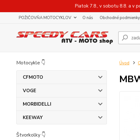
Piatok 7.8., v sobotu 8.8. a 
POŽIČOVŇA MOTOCYKLOV
O nás
Obchodné podmienky
Motocykle 👇
Úvod
O
MBW
CFMOTO
VOGE
MORBIDELLI
KEEWAY
Štvorkolky 👇