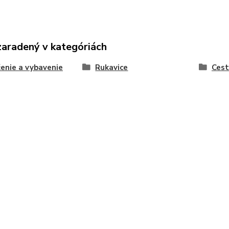
zaradený v kategóriách
enie a vybavenie
Rukavice
Ces