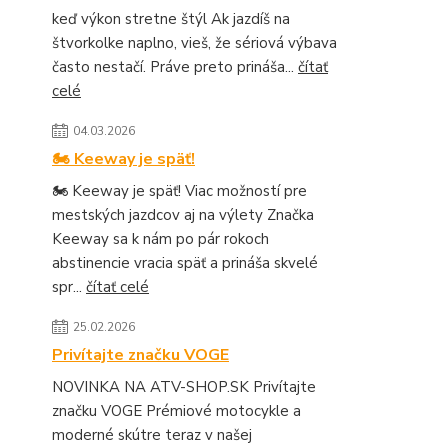
keď výkon stretne štýl Ak jazdíš na
štvorkolke naplno, vieš, že sériová výbava
často nestačí. Práve preto prináša...
čítať
celé
04.03.2026
🏍️ Keeway je späť!
🏍️ Keeway je späť! Viac možností pre
mestských jazdcov aj na výlety Značka
Keeway sa k nám po pár rokoch
abstinencie vracia späť a prináša skvelé
spr...
čítať celé
25.02.2026
Privítajte značku VOGE
NOVINKA NA ATV-SHOP.SK Privítajte
značku VOGE Prémiové motocykle a
moderné skútre teraz v našej