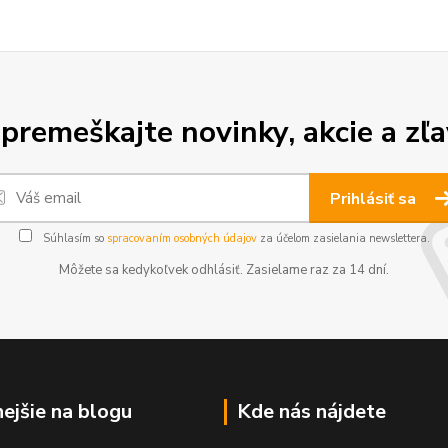
premeškajte novinky, akcie a zľa
Prihlásiť sa
Súhlasím so
spracovaním osobných údajov
za účelom zasielania newslettera.
Môžete sa kedykoľvek odhlásiť. Zasielame raz za 14 dní.
nejšie na blogu
Kde nás nájdete