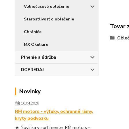
Voľnočasové oblečenie
Starostlivosť o oblečenie
Tovar 
Chrániče
Obleč
MX Okuliare
Plnenie a údržba
DOPREDAJ
Novinky
16.04.2026
RM motors - výfuky, ochranné rámy,
kryty podvozku
🔥 Novinka v sortimente: RM motors –