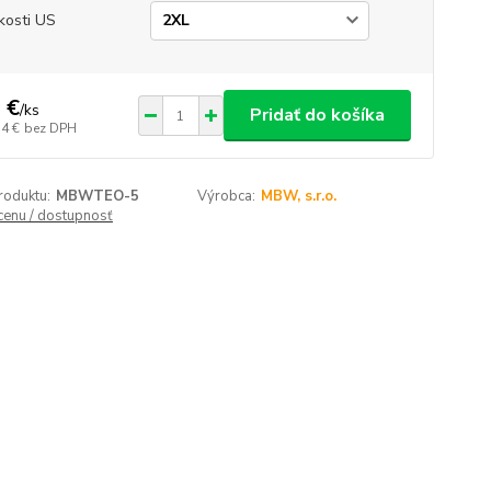
kosti US
 €
/
ks
Pridať do košíka
34 €
bez DPH
roduktu:
MBWTEO-5
Výrobca:
MBW, s.r.o.
 cenu / dostupnosť