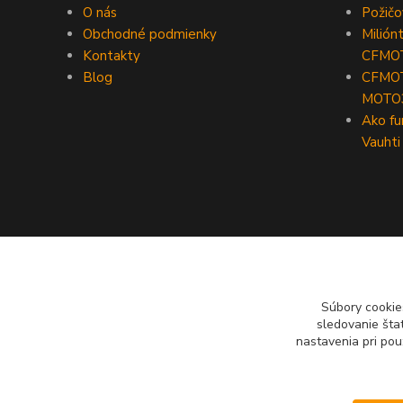
O nás
Požič
Obchodné podmienky
Milión
Kontakty
CFMO
Blog
CFMOT
MOTO
Ako fu
Vauhti
Súbory cookie
sledovanie šta
nastavenia pri pou