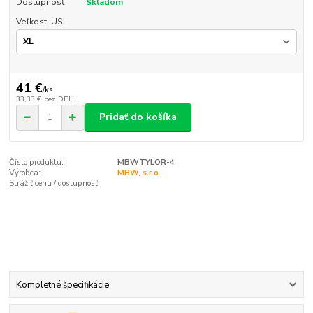
Dostupnosť
Skladom
Veľkosti US
41 €
/
ks
33,33 €
bez DPH
Pridať do košíka
Číslo produktu:
MBWTYLOR-4
Výrobca:
MBW, s.r.o.
Strážiť cenu / dostupnosť
Kompletné špecifikácie