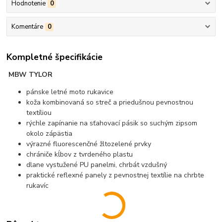
Hodnotenie
0
Komentáre
0
Kompletné špecifikácie
MBW TYLOR
pánske letné moto rukavice
koža kombinovaná so streč a priedušnou pevnostnou
textíliou
rýchle zapínanie na sťahovací pásik so suchým zipsom
okolo zápästia
výrazné fluorescenčné žltozelené prvky
chrániče kĺbov z tvrdeného plastu
dlane vystužené PU panelmi, chrbát vzdušný
praktické reflexné panely z pevnostnej textílie na chrbte
rukavíc