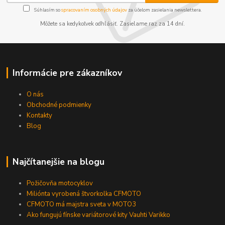
Súhlasím so
spracovaním osobných údajov
za účelom zasielania newslettera.
Môžete sa kedykoľvek odhlásiť. Zasielame raz za 14 dní.
Informácie pre zákazníkov
O nás
Obchodné podmienky
Kontakty
Blog
Najčítanejšie na blogu
Požičovňa motocyklov
Miliónta vyrobená štvorkolka CFMOTO
CFMOTO má majstra sveta v MOTO3
Ako fungujú fínske variátorové kity Vauhti Varikko