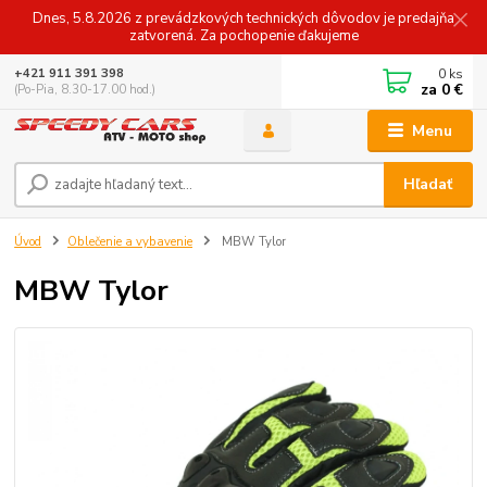
Dnes, 5.8.2026 z prevádzkových technických dôvodov je predajňa
zatvorená. Za pochopenie ďakujeme
0
ks
+421 911 391 398
za
0 €
(Po-Pia, 8.30-17.00 hod.)
Menu
Hľadať
Úvod
Oblečenie a vybavenie
MBW Tylor
MBW Tylor