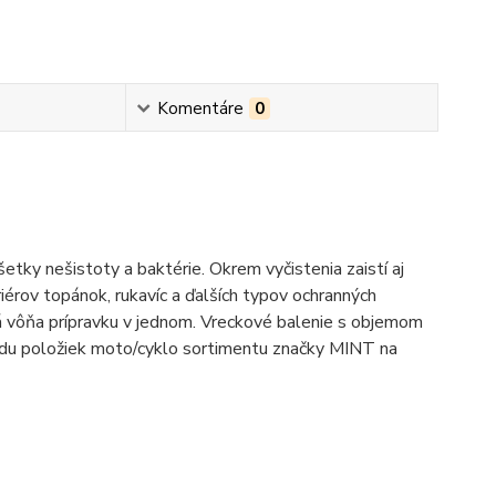
Komentáre
0
všetky nešistoty a baktérie. Okrem vyčistenia zaistí aj
riérov topánok, rukavíc a ďalších typov ochranných
ná vôňa prípravku v jednom. Vreckové balenie s objemom
radu položiek moto/cyklo sortimentu značky MINT na