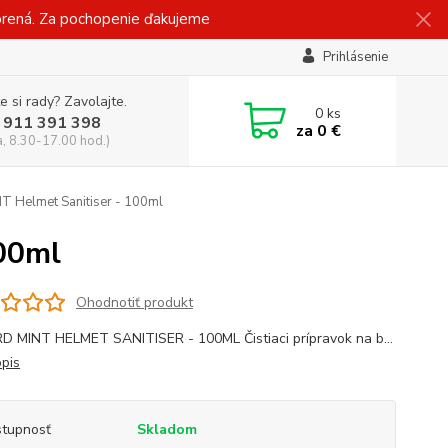
vorená. Za pochopenie ďakujeme
Prihlásenie
e si rady? Zavolajte.
0
ks
 911 391 398
za
0 €
a, 8.30-17.00 hod.)
 Helmet Sanitiser - 100ml
00ml
Ohodnotiť produkt
 MINT HELMET SANITISER - 100ML Čistiaci prípravok na b...
opis
tupnosť
Skladom