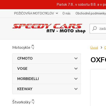
Piatok 7.8., v sobotu 8.8. a 
POŽIČOVŇA MOTOCYKLOV
O nás
Obchodné podmienky
Motocykle 👇
Úvod
O
OXFO
CFMOTO
VOGE
MORBIDELLI
KEEWAY
Štvorkolky 👇