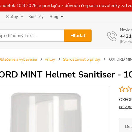
v pondelok 10.8.2026 je predajňa z dôvodu čerpania dovolenky zat
Služby
Kontakty
Blog
Neviet
Hľadať
+421
(Po-Pi
blečenie a vybavenie
Prilby
Starostlivosť o prilby
OXFORD MINT
RD MINT Helmet Sanitiser - 1
OXFORD
celý p
Dos