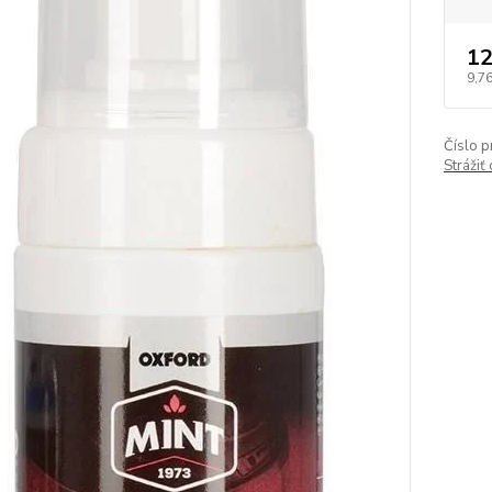
12
9,76
Číslo p
Strážiť