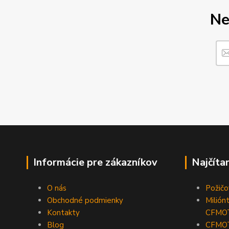
Ne
Informácie pre zákazníkov
Najčíta
O nás
Požič
Obchodné podmienky
Milión
Kontakty
CFMO
Blog
CFMOT