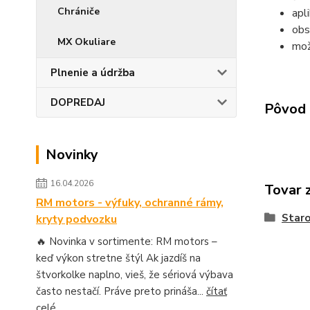
Chrániče
apl
obs
MX Okuliare
mož
Plnenie a údržba
DOPREDAJ
Pôvod 
Novinky
16.04.2026
Tovar 
RM motors - výfuky, ochranné rámy,
Staro
kryty podvozku
🔥 Novinka v sortimente: RM motors –
keď výkon stretne štýl Ak jazdíš na
štvorkolke naplno, vieš, že sériová výbava
často nestačí. Práve preto prináša...
čítať
celé