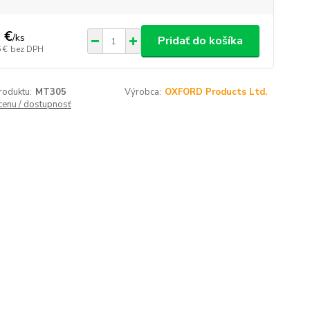
 €
/
ks
Pridať do košíka
 €
bez DPH
roduktu:
MT305
Výrobca:
OXFORD Products Ltd.
 cenu / dostupnosť