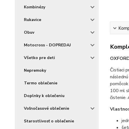
Kombinézy
Rukavice
Kompl
Obuv
Motocross - DOPREDAJ
Komple
Všetko pre deti
OXFORD 
Čistiaci 
Nepremoky
následnú 
Termo oblečenie
pomôcok s
100 ml sk
Doplnky k oblečeniu
čistenie.
Voľnočasové oblečenie
Vlastnos
jedn
Starostlivosť o oblečenie
šet