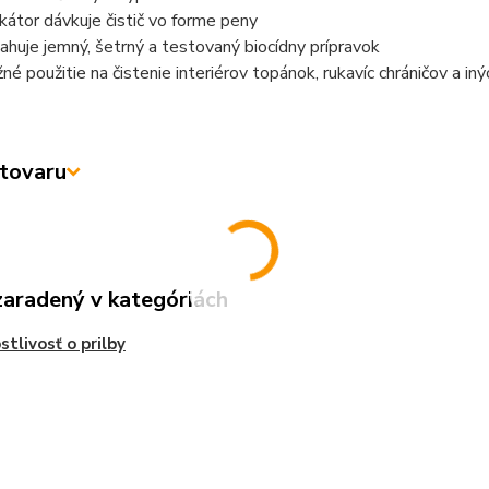
ikátor dávkuje čistič vo forme peny
ahuje jemný, šetrný a testovaný biocídny prípravok
né použitie na čistenie interiérov topánok, rukavíc chráničov a i
tovaru
zaradený v kategóriách
stlivosť o prilby