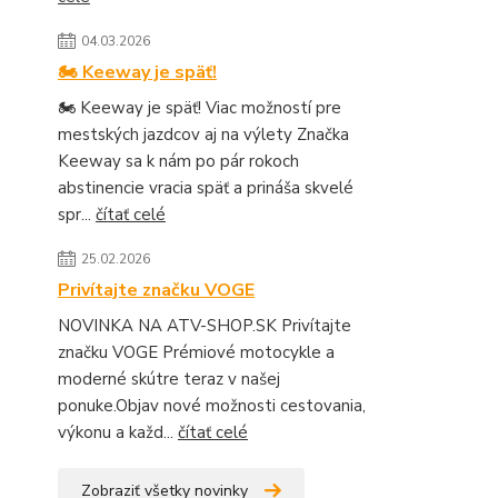
04.03.2026
🏍️ Keeway je späť!
🏍️ Keeway je späť! Viac možností pre
mestských jazdcov aj na výlety Značka
Keeway sa k nám po pár rokoch
abstinencie vracia späť a prináša skvelé
spr...
čítať celé
25.02.2026
Privítajte značku VOGE
NOVINKA NA ATV-SHOP.SK Privítajte
značku VOGE Prémiové motocykle a
moderné skútre teraz v našej
ponuke.Objav nové možnosti cestovania,
výkonu a každ...
čítať celé
Zobraziť všetky novinky