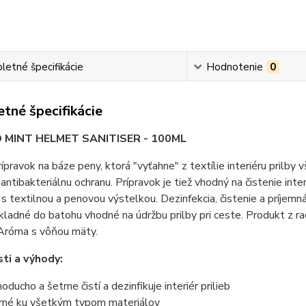
etné špecifikácie
Hodnotenie
0
tné špecifikácie
MINT HELMET SANITISER - 100ML
prípravok na báze peny, ktorá "vyťahne" z textílie interiéru prilby 
antibakteriálnu ochranu. Prípravok je tiež vhodný na čistenie inte
 textilnou a penovou výstelkou. Dezinfekcia, čistenie a príjem
ladné do batohu vhodné na údržbu prilby pri ceste. Produkt z 
 Aróma s vôňou mäty.
ti a výhody:
oducho a šetrne čistí a dezinfikuje interiér prilieb
rné ku všetkým typom materiálov