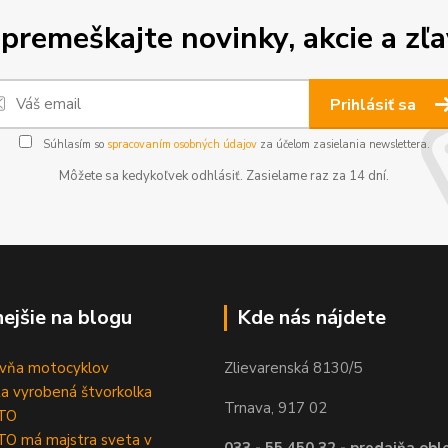
premeškajte novinky, akcie a zľa
Prihlásiť sa
Súhlasím so
spracovaním osobných údajov
za účelom zasielania newslettera.
Môžete sa kedykoľvek odhlásiť. Zasielame raz za 14 dní.
nejšie na blogu
Kde nás nájdete
ovňa motocyklov
Zlievarenská 8130/5
ta vyrobená štvorkolka
Trnava, 917 02
TO
O má majstra sveta v