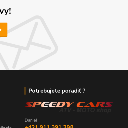
vy!
Potrebujete poradiť ?
Daniel
+421 911 391 398