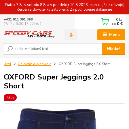
Piatok 7.8., v sobotu 8.8. a v pondelok 10.8.2026 je predajňa z dôvodu
čerpania dovolenky zatvorená. Za pochopenie ďakujeme
0
ks
+421 911 391 398
za
0 €
(Po-Pia, 8.30-17.00 hod.)
Menu
Hľadať
Úvod
Oblečenie a vybavenie
OXFORD Super Jeggings 2.0 Short
OXFORD Super Jeggings 2.0
Short
Akcia