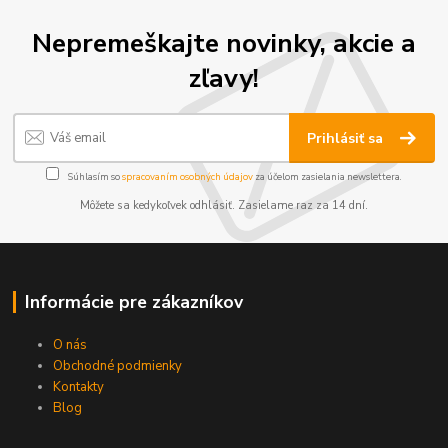
Nepremeškajte novinky, akcie a
zľavy!
Prihlásiť sa
Súhlasím so
spracovaním osobných údajov
za účelom zasielania newslettera.
Môžete sa kedykoľvek odhlásiť. Zasielame raz za 14 dní.
Informácie pre zákazníkov
O nás
Obchodné podmienky
Kontakty
Blog