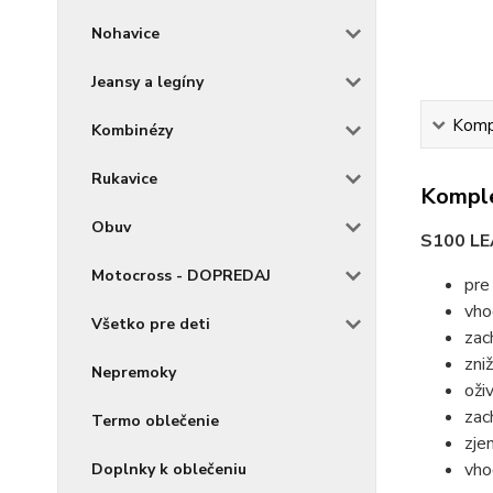
Nohavice
Jeansy a legíny
Kompl
Kombinézy
Rukavice
Komple
Obuv
S100 L
Motocross - DOPREDAJ
pre
vho
Všetko pre deti
zac
zni
Nepremoky
oži
zac
Termo oblečenie
zje
vho
Doplnky k oblečeniu