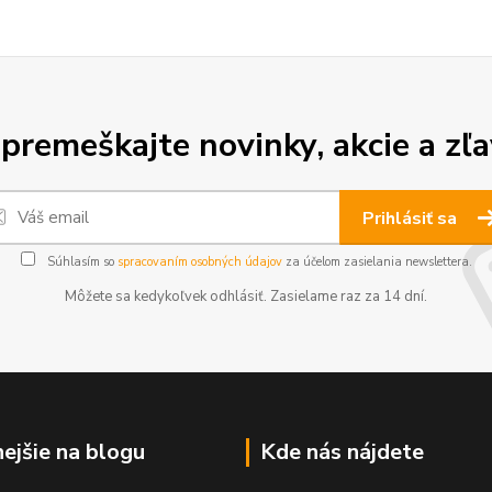
premeškajte novinky, akcie a zľa
Prihlásiť sa
Súhlasím so
spracovaním osobných údajov
za účelom zasielania newslettera.
Môžete sa kedykoľvek odhlásiť. Zasielame raz za 14 dní.
nejšie na blogu
Kde nás nájdete