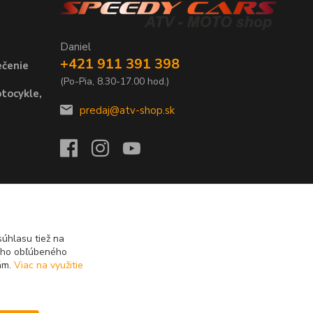
Daniel
+421 911 391 398
ečenie
(Po-Pia, 8.30-17.00 hod.)
tocykle,
predaj@atv-shop.sk
úhlasu tiež na
ášho obľúbeného
iám.
Viac na využitie