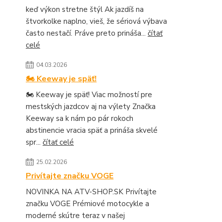
keď výkon stretne štýl Ak jazdíš na
štvorkolke naplno, vieš, že sériová výbava
často nestačí. Práve preto prináša...
čítať
celé
04.03.2026
🏍️ Keeway je späť!
🏍️ Keeway je späť! Viac možností pre
mestských jazdcov aj na výlety Značka
Keeway sa k nám po pár rokoch
abstinencie vracia späť a prináša skvelé
spr...
čítať celé
25.02.2026
Privítajte značku VOGE
NOVINKA NA ATV-SHOP.SK Privítajte
značku VOGE Prémiové motocykle a
moderné skútre teraz v našej