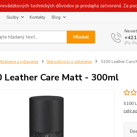
prevádzkových technických dôvodov je predajňa zatvorená. Za p
Služby
Kontakty
Blog
Neviet
Hľadať
+421
(Po-Pi
blečenie a vybavenie
Starostlivosť o oblečenie
S100 Leather Care 
 Leather Care Matt - 300ml
S100 L
celý p
Dos