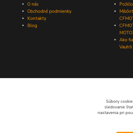
O nás
Požič
Obchodné podmienky
Milión
Kontakty
CFMO
Blog
CFMOT
MOTO
Ako fu
Vauhti
Súbory cookie
sledovanie šta
nastavenia pri pou