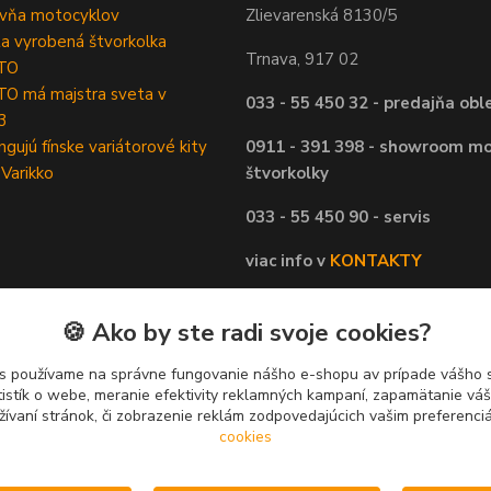
ovňa motocyklov
Zlievarenská 8130/5
ta vyrobená štvorkolka
Trnava, 917 02
TO
O má majstra sveta v
033 - 55 450 32 - predajňa obl
3
ngujú fínske variátorové kity
0911 - 391 398 - showroom mo
 Varikko
štvorkolky
033 - 55 450 90 - servis
viac info v
KONTAKTY
🍪 Ako by ste radi svoje cookies?
s používame na správne fungovanie nášho e-shopu av prípade vášho s
tistík o webe, meranie efektivity reklamných kampaní, zapamätanie v
žívaní stránok, či zobrazenie reklám zodpovedajúcich vašim preferenc
cookies
Upravit sběr cookies.