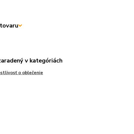
tovaru
zaradený v kategóriách
stlivosť o oblečenie