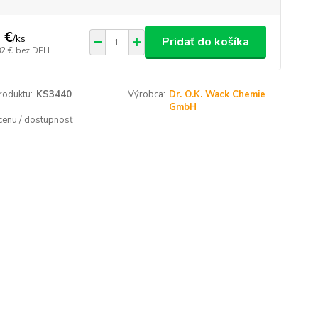
 €
/
ks
Pridať do košíka
82 €
bez DPH
roduktu:
KS3440
Výrobca:
Dr. O.K. Wack Chemie
GmbH
 cenu / dostupnosť