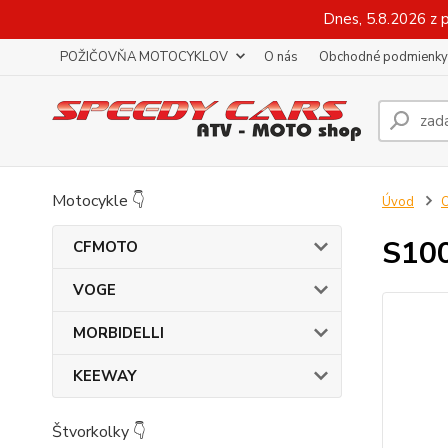
Dnes, 5.8.2026 z 
POŽIČOVŇA MOTOCYKLOV
O nás
Obchodné podmienky
Motocykle 👇
Úvod
O
S100
CFMOTO
VOGE
MORBIDELLI
KEEWAY
Štvorkolky 👇