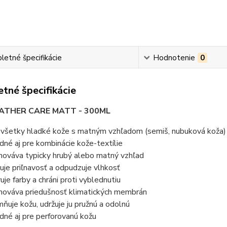
etné špecifikácie
Hodnotenie
0
tné špecifikácie
EATHER CARE MATT - 300ML
 všetky hladké kože s matným vzhľadom (semiš, nubuková koža)
dné aj pre kombinácie kože-textílie
hováva typicky hrubý alebo matný vzhľad
žuje priľnavosť a odpudzuje vlhkosť
vuje farby a chráni proti vyblednutiu
hováva priedušnosť klimatických membrán
mňuje kožu, udržuje ju pružnú a odolnú
dné aj pre perforovanú kožu