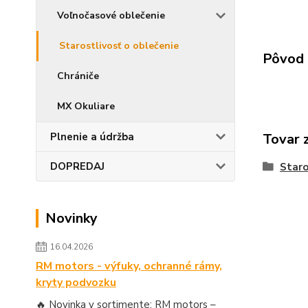
Voľnočasové oblečenie
Starostlivosť o oblečenie
Pôvod 
Chrániče
MX Okuliare
Plnenie a údržba
Tovar 
DOPREDAJ
Staro
Novinky
16.04.2026
RM motors - výfuky, ochranné rámy,
kryty podvozku
🔥 Novinka v sortimente: RM motors –