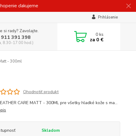
ochopenie ďakujeme
Prihlásenie
e si rady? Zavolajte.
0
ks
 911 391 398
za
0 €
a, 8.30-17.00 hod.)
Matt - 300ml
Ohodnotiť produkt
EATHER CARE MATT - 300ML pre všetky hladké kože s ma...
opis
tupnosť
Skladom