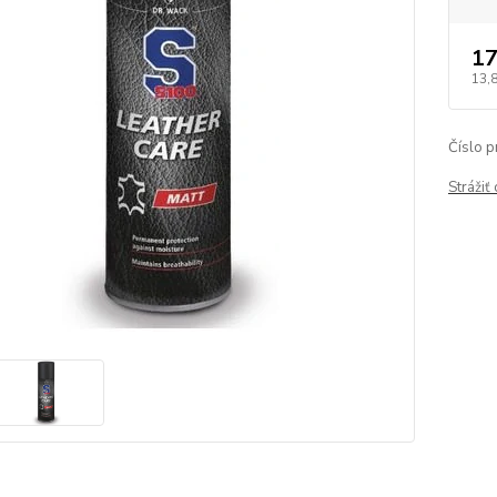
17
13,
Číslo p
Strážiť