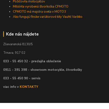
Požičovňa motocyklov
Miliónta vyrobená štvorkolka CFMOTO
CFMOTO má majstra sveta v MOTO3
Ako fungujú fínske variátorové kity Vauhti Varikko
Kde nás nájdete
Zlievarenská 8130/5
Trnava, 917 02
033 - 55 450 32 - predajňa oblečenie
0911 - 391 398 - showroom motocykle, štvorkolky
033 - 55 450 90 - servis
viac info v
KONTAKTY