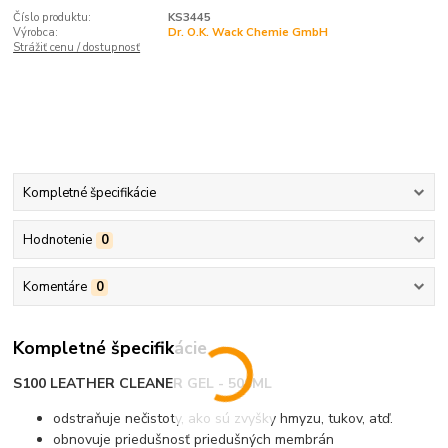
Číslo produktu:
KS3445
Výrobca:
Dr. O.K. Wack Chemie GmbH
Strážiť cenu / dostupnosť
Kompletné špecifikácie
Hodnotenie
0
Komentáre
0
Kompletné špecifikácie
S100 LEATHER CLEANER GEL - 500ML
odstraňuje nečistoty, ako sú zvyšky hmyzu, tukov, atď.
obnovuje priedušnosť priedušných membrán