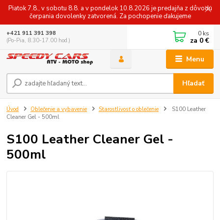
Piatok 7.8., v sobotu 8.8. a v pondelok 10.8.2026 je predajňa z dôvodu
čerpania dovolenky zatvorená. Za pochopenie ďakujeme
0
ks
+421 911 391 398
za
0 €
(Po-Pia, 8.30-17.00 hod.)
Menu
Hľadať
Úvod
Oblečenie a vybavenie
Starostlivosť o oblečenie
S100 Leather
Cleaner Gel - 500ml
S100 Leather Cleaner Gel -
500ml