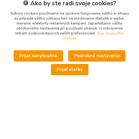
🍪 Ako by ste radi svoje cookies?
Potrebujete poradiť ?
Súbory cookies používame na správne fungovanie nášho e-shopu
av prípade vášho súhlasu tiež na sledovanie štatistík o webe,
meranie efektivity reklamných kampaní, zapamätanie vášho
obľúbeného nastavenia pri používaní stránok, či zobrazenie
reklám zodpovedajúcich vašim preferenciám.
Viac na využitie
cookies
Daniel
+421 911 391 398
Prijať nevyhnutné
Podrobné nastavenie
(Po-Pia, 8.30-17.00 hod.)
Prijať všetky
predaj@atv-shop.sk
Upravit sběr cookies.
Speedy Cars s.r.o. - ATV-Moto shop
Vytvorené na
Eshop-rychlo.sk