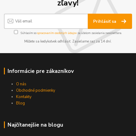
zľavy!
Prihlásiť sa
Súhlasím so
spracovaním osobných údajov
za účelom zasielania newslettera.
Môžete sa kedykoľvek odhlásiť. Zasielame raz za 14 dní.
Informácie pre zákazníkov
O nás
Obchodné podmienky
Kontakty
Blog
Najčítanejšie na blogu