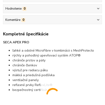
Hodnotenie
0
Komentáre
0
Kompletné špecifikácie
SECA APEX PRO
ľahké a odolné MicroFibre v kombinácii s MeshProtecto
rýchly a pohodlný upevňovací systém ATOP®
chrániče prstov a päty
chrániče členkov
výstuž pre radiacu páku
mäkká a priedušná podšívka
ventilačné panely
reflexné prvky ReflexLite®
bezpečnostný certifikát CE