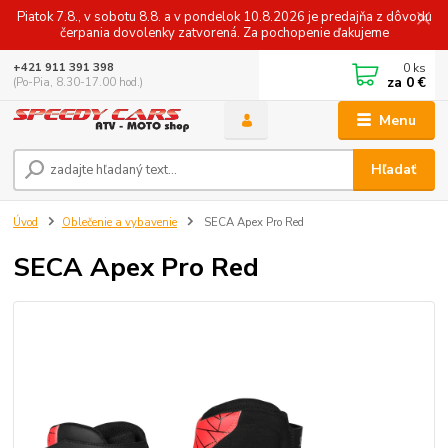
Piatok 7.8., v sobotu 8.8. a v pondelok 10.8.2026 je predajňa z dôvodu
čerpania dovolenky zatvorená. Za pochopenie ďakujeme
0
ks
+421 911 391 398
za
0 €
(Po-Pia, 8.30-17.00 hod.)
Menu
Hľadať
Úvod
Oblečenie a vybavenie
SECA Apex Pro Red
SECA Apex Pro Red