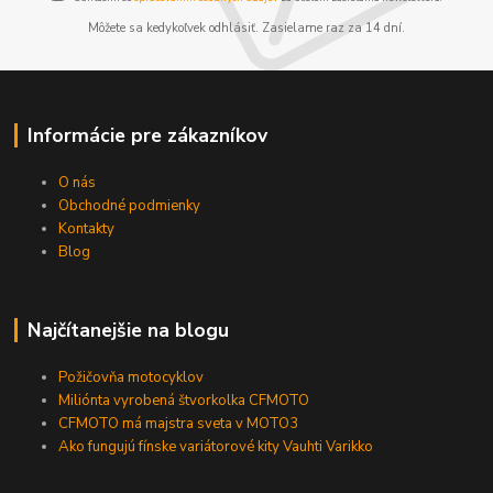
Môžete sa kedykoľvek odhlásiť. Zasielame raz za 14 dní.
Informácie pre zákazníkov
O nás
Obchodné podmienky
Kontakty
Blog
Najčítanejšie na blogu
Požičovňa motocyklov
Miliónta vyrobená štvorkolka CFMOTO
CFMOTO má majstra sveta v MOTO3
Ako fungujú fínske variátorové kity Vauhti Varikko