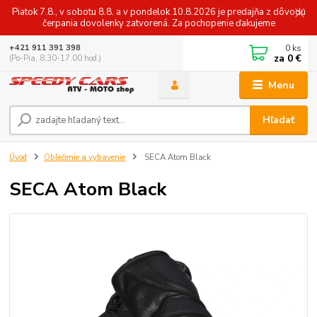
Piatok 7.8., v sobotu 8.8. a v pondelok 10.8.2026 je predajňa z dôvodu
čerpania dovolenky zatvorená. Za pochopenie ďakujeme
0
ks
+421 911 391 398
za
0 €
(Po-Pia, 8.30-17.00 hod.)
Menu
Hľadať
Úvod
Oblečenie a vybavenie
SECA Atom Black
SECA Atom Black