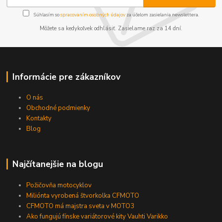
Súhlasím so
spracovaním osobných údajov
za účelom zasielania newslettera.
Môžete sa kedykoľvek odhlásiť. Zasielame raz za 14 dní.
Informácie pre zákazníkov
O nás
Obchodné podmienky
Kontakty
Blog
Najčítanejšie na blogu
Požičovňa motocyklov
Miliónta vyrobená štvorkolka CFMOTO
CFMOTO má majstra sveta v MOTO3
Ako fungujú fínske variátorové kity Vauhti Varikko