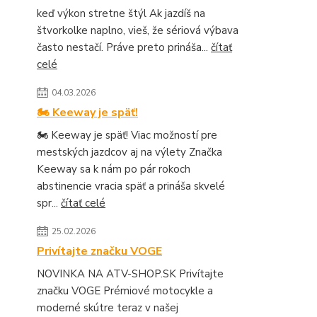
keď výkon stretne štýl Ak jazdíš na
štvorkolke naplno, vieš, že sériová výbava
často nestačí. Práve preto prináša...
čítať
celé
04.03.2026
🏍️ Keeway je späť!
🏍️ Keeway je späť! Viac možností pre
mestských jazdcov aj na výlety Značka
Keeway sa k nám po pár rokoch
abstinencie vracia späť a prináša skvelé
spr...
čítať celé
25.02.2026
Privítajte značku VOGE
NOVINKA NA ATV-SHOP.SK Privítajte
značku VOGE Prémiové motocykle a
moderné skútre teraz v našej