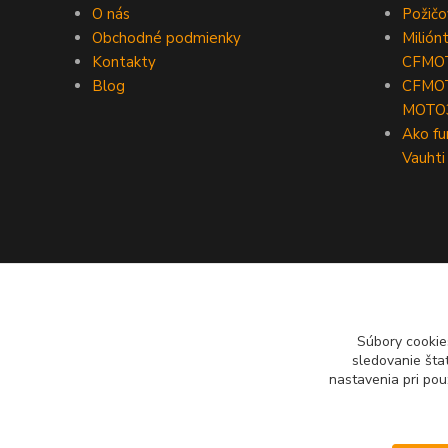
O nás
Požič
Obchodné podmienky
Milión
Kontakty
CFMO
Blog
CFMOT
MOTO
Ako fu
Vauhti
Súbory cookie
sledovanie šta
nastavenia pri pou