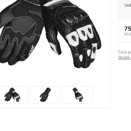
Veľ
75
60,
Číslo p
Strážiť