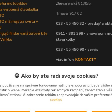
ovňa motocyklov
Zlievarenská 8130/5
ta vyrobená štvorkolka
Trnava, 917 02
TO
O má majstra sveta v
033 - 55 450 32 - predajňa obl
3
ngujú fínske variátorové kity
0911 - 391 398 - showroom mo
 Varikko
štvorkolky
033 - 55 450 90 - servis
viac info v
KONTAKTY
🍪 Ako by ste radi svoje cookies?
s používame na správne fungovanie nášho e-shopu av prípade vášho s
tistík o webe, meranie efektivity reklamných kampaní, zapamätanie v
žívaní stránok, či zobrazenie reklám zodpovedajúcich vašim preferenc
cookies
Upravit sběr cookies.