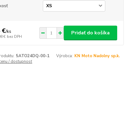
kosť
 €
/
ks
Pridať do košíka
98 €
bez DPH
roduktu:
5ATO24DQ-00-1
Výrobca:
KN Moto Nadolny sp.k.
 cenu / dostupnosť