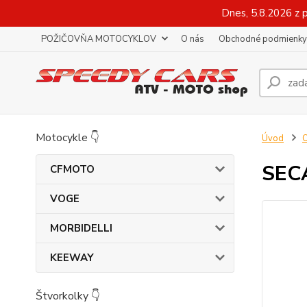
Dnes, 5.8.2026 z 
POŽIČOVŇA MOTOCYKLOV
O nás
Obchodné podmienky
Motocykle 👇
Úvod
O
SEC
CFMOTO
VOGE
MORBIDELLI
KEEWAY
Štvorkolky 👇