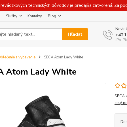
prevádzkových technických dôvodov je predajňa zatvorená. Za p
Služby
Kontakty
Blog
Neviet
Hľadať
+421
(Po-Pi
blečenie a vybavenie
SECA Atom Lady White
A Atom Lady White
SECA A
celý p
Dos