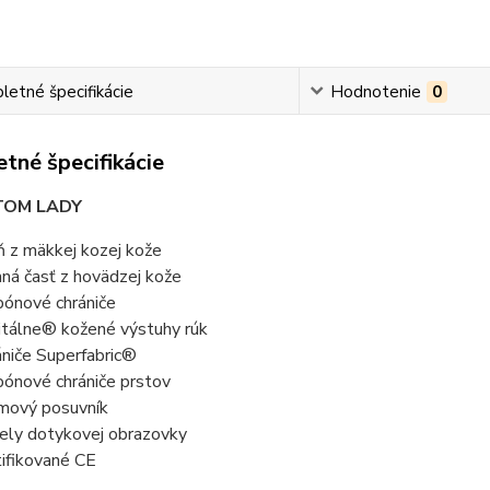
etné špecifikácie
Hodnotenie
0
tné špecifikácie
TOM LADY
ň z mäkkej kozej kože
hná časť z hovädzej kože
bónové chrániče
itálne® kožené výstuhy rúk
ániče Superfabric®
bónové chrániče prstov
mový posuvník
ely dotykovej obrazovky
tifikované CE