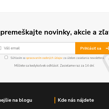
premeškajte novinky, akcie a zľa
Prihlásiť sa
Súhlasím so
spracovaním osobných údajov
za účelom zasielania newslettera.
Môžete sa kedykoľvek odhlásiť. Zasielame raz za 14 dní.
nejšie na blogu
Kde nás nájdete