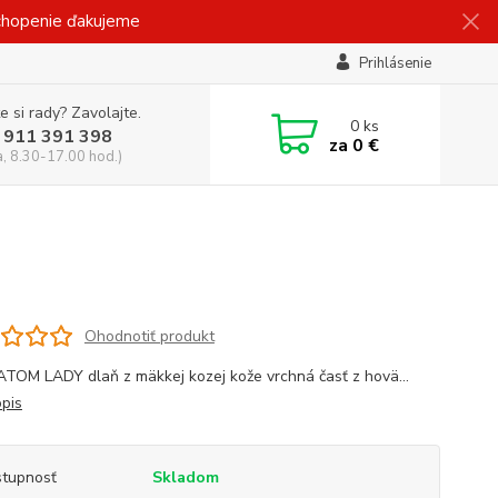
ochopenie ďakujeme
Prihlásenie
e si rady? Zavolajte.
0
ks
 911 391 398
za
0 €
a, 8.30-17.00 hod.)
Ohodnotiť produkt
TOM LADY dlaň z mäkkej kozej kože vrchná časť z hovä...
opis
tupnosť
Skladom