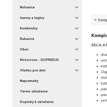
Nohavice
Jeansy a legíny
Kompl
Kombinézy
Komple
Rukavice
SECA A
Obuv
dla
Motocross - DOPREDAJ
vrc
kar
Všetko pre deti
Dig
chr
Nepremoky
kar
pal
Termo oblečenie
pan
cer
Doplnky k oblečeniu