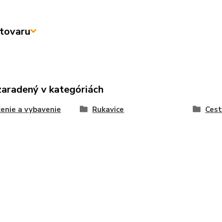
tovaru
zaradený v kategóriách
enie a vybavenie
Rukavice
Ces