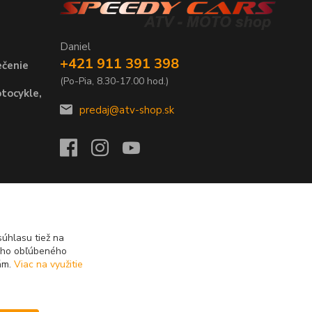
Daniel
+421 911 391 398
ečenie
(Po-Pia, 8.30-17.00 hod.)
tocykle,
predaj@atv-shop.sk
úhlasu tiež na
ášho obľúbeného
iám.
Viac na využitie