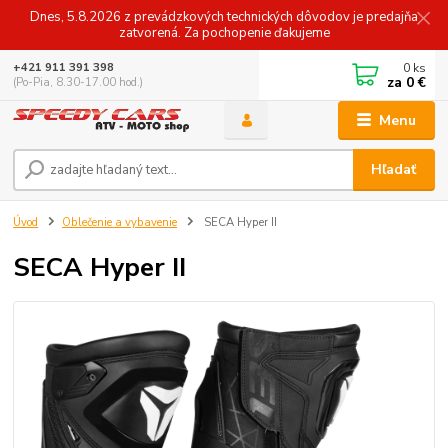
Dnes, 5.8.2026 z prevádzkových technických dôvodov je predajňa
zatvorená. Za pochopenie ďakujeme
0
ks
+421 911 391 398
za
0 €
(Po-Pia, 8.30-17.00 hod.)
Menu
Hľadať
Úvod
Oblečenie a vybavenie
SECA Hyper II
SECA Hyper II