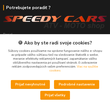
Potrebujete poradiť ?
Daniel
+421 911 391 398
🍪 Ako by ste radi svoje cookies?
(Po-Pia, 8.30-17.00 hod.)
Súbory cookies používame na správne fungovanie nášho e-shopu
predaj@atv-shop.sk
av prípade vášho súhlasu tiež na sledovanie štatistík o webe,
meranie efektivity reklamných kampaní, zapamätanie vášho
obľúbeného nastavenia pri používaní stránok, či zobrazenie
reklám zodpovedajúcich vašim preferenciám.
Viac na využitie
cookies
Prijať nevyhnutné
Podrobné nastavenie
Upravit sběr cookies.
Prijať všetky
Speedy Cars s.r.o. - ATV-Moto shop
Vytvorené na
Eshop-rychlo.sk