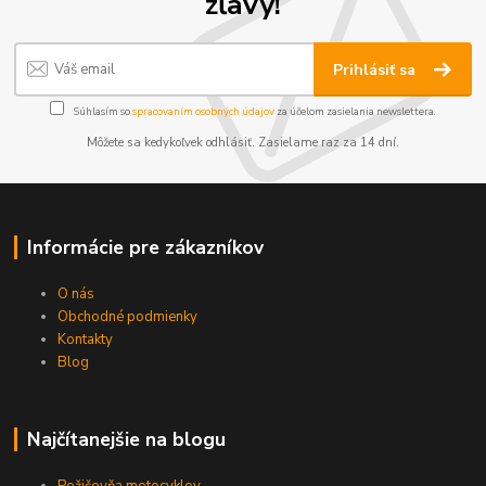
zľavy!
Prihlásiť sa
Súhlasím so
spracovaním osobných údajov
za účelom zasielania newslettera.
Môžete sa kedykoľvek odhlásiť. Zasielame raz za 14 dní.
Informácie pre zákazníkov
O nás
Obchodné podmienky
Kontakty
Blog
Najčítanejšie na blogu