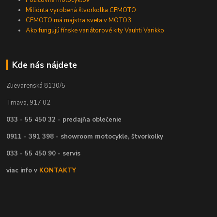
Požičovňa motocyklov
Miliónta vyrobená štvorkolka CFMOTO
CFMOTO má majstra sveta v MOTO3
Ako fungujú fínske variátorové kity Vauhti Varikko
Kde nás nájdete
Zlievarenská 8130/5
Trnava, 917 02
033 - 55 450 32 - predajňa oblečenie
0911 - 391 398 - showroom motocykle, štvorkolky
033 - 55 450 90 - servis
viac info v
KONTAKTY