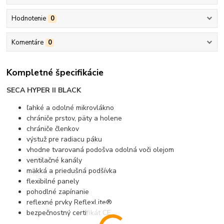
Hodnotenie
0
Komentáre
0
Kompletné špecifikácie
SECA HYPER II BLACK
ľahké a odolné mikrovlákno
chrániče prstov, päty a holene
chrániče členkov
výstuž pre radiacu páku
vhodne tvarovaná podošva odolná voči olejom
ventilačné kanály
mäkká a priedušná podšívka
flexibilné panely
pohodlné zapínanie
reflexné prvky ReflexLite®
bezpečnostný certifikát CE