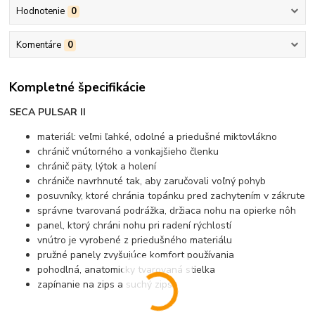
Hodnotenie
0
Komentáre
0
Kompletné špecifikácie
SECA PULSAR II
materiál: veľmi ľahké, odolné a priedušné miktovlákno
chránič vnútorného a vonkajšieho členku
chránič päty, lýtok a holení
chrániče navrhnuté tak, aby zaručovali voľný pohyb
posuvníky, ktoré chránia topánku pred zachytením v zákrute
správne tvarovaná podrážka, držiaca nohu na opierke nôh
panel, ktorý chráni nohu pri radení rýchlostí
vnútro je vyrobené z priedušného materiálu
pružné panely zvyšujúce komfort používania
pohodlná, anatomicky tvarovaná stielka
zapínanie na zips a suchý zips