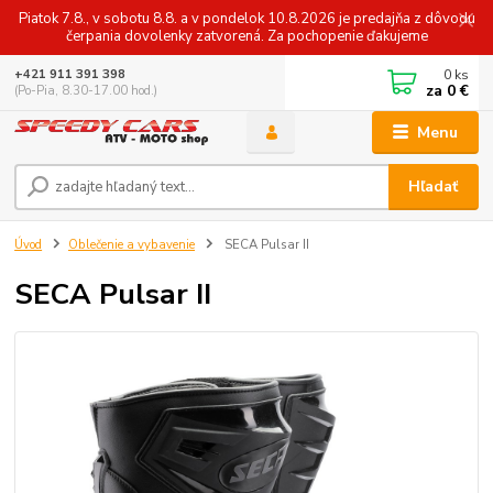
Piatok 7.8., v sobotu 8.8. a v pondelok 10.8.2026 je predajňa z dôvodu
čerpania dovolenky zatvorená. Za pochopenie ďakujeme
0
ks
+421 911 391 398
za
0 €
(Po-Pia, 8.30-17.00 hod.)
Menu
Hľadať
Úvod
Oblečenie a vybavenie
SECA Pulsar II
SECA Pulsar II