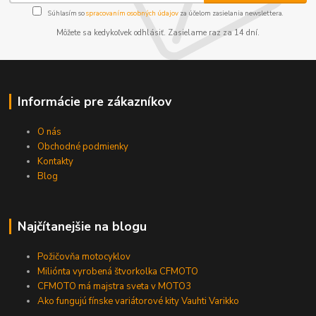
Súhlasím so
spracovaním osobných údajov
za účelom zasielania newslettera.
Môžete sa kedykoľvek odhlásiť. Zasielame raz za 14 dní.
Informácie pre zákazníkov
O nás
Obchodné podmienky
Kontakty
Blog
Najčítanejšie na blogu
Požičovňa motocyklov
Miliónta vyrobená štvorkolka CFMOTO
CFMOTO má majstra sveta v MOTO3
Ako fungujú fínske variátorové kity Vauhti Varikko