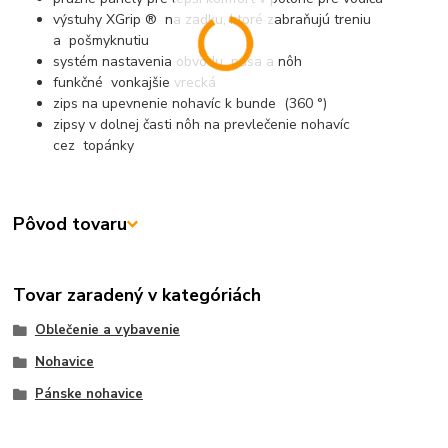
výstuhy XGrip ® na zadku, ktoré zabraňujú treniu
a pošmyknutiu
systém nastavenia obvodu pása a nôh
funkčné vonkajšie vrecká
zips na upevnenie nohavíc k bunde (360 °)
zipsy v dolnej časti nôh na prevlečenie nohavíc
cez topánky
Pôvod tovaru
Tovar zaradený v kategóriách
Oblečenie a vybavenie
Nohavice
Pánske nohavice