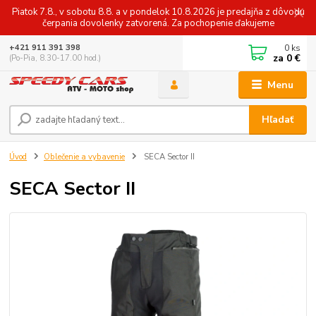
Piatok 7.8., v sobotu 8.8. a v pondelok 10.8.2026 je predajňa z dôvodu
čerpania dovolenky zatvorená. Za pochopenie ďakujeme
0
ks
+421 911 391 398
za
0 €
(Po-Pia, 8.30-17.00 hod.)
Menu
Hľadať
Úvod
Oblečenie a vybavenie
SECA Sector II
SECA Sector II