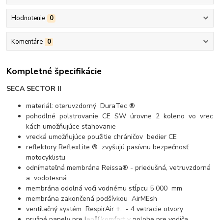
Hodnotenie
0
Komentáre
0
Kompletné špecifikácie
SECA SECTOR II
materiál: oteruvzdorný DuraTec ®
pohodlné polstrovanie CE SW úrovne 2 koleno vo vrec
kách umožňujúce sťahovanie
vrecká umožňujúce použitie chráničov bedier CE
reflektory ReflexLite ® zvyšujú pasívnu bezpečnosť
motocyklistu
odnímateľná membrána Reissa® - priedušná, vetruvzdorná
a vodotesná
membrána odolná voči vodnému stĺpcu 5 000 mm
membrána zakončená podšívkou AirMEsh
ventilačný systém RespirAir +: - 4 vetracie otvory
pružné panely pre lepší komfort v polohe pre vodiča