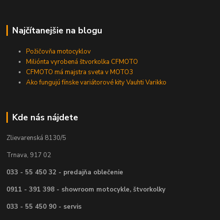
Najčítanejšie na blogu
Požičovňa motocyklov
Miliónta vyrobená štvorkolka CFMOTO
CFMOTO má majstra sveta v MOTO3
Ako fungujú fínske variátorové kity Vauhti Varikko
Kde nás nájdete
Zlievarenská 8130/5
Trnava, 917 02
033 - 55 450 32 - predajňa oblečenie
0911 - 391 398 - showroom motocykle, štvorkolky
033 - 55 450 90 - servis