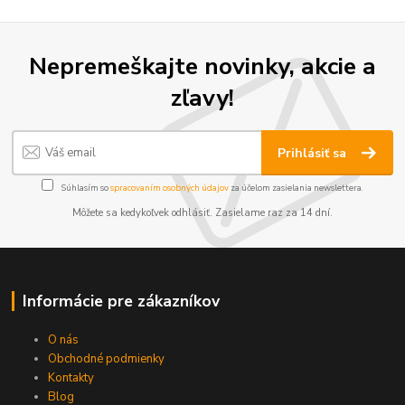
Nepremeškajte novinky, akcie a
zľavy!
Prihlásiť sa
Súhlasím so
spracovaním osobných údajov
za účelom zasielania newslettera.
Môžete sa kedykoľvek odhlásiť. Zasielame raz za 14 dní.
Informácie pre zákazníkov
O nás
Obchodné podmienky
Kontakty
Blog