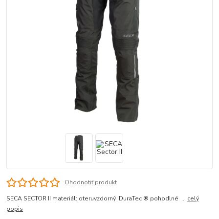
Ohodnotiť produkt
SECA SECTOR II materiál: oteruvzdorný DuraTec ® pohodlné ...
celý
popis