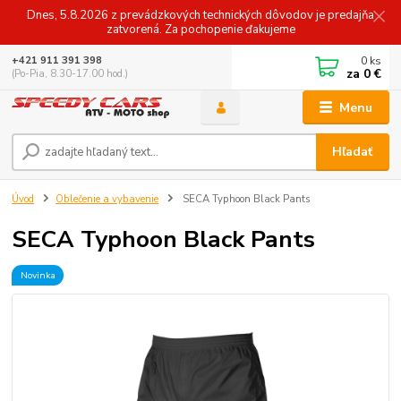
Dnes, 5.8.2026 z prevádzkových technických dôvodov je predajňa
zatvorená. Za pochopenie ďakujeme
0
ks
+421 911 391 398
za
0 €
(Po-Pia, 8.30-17.00 hod.)
Menu
Hľadať
Úvod
Oblečenie a vybavenie
SECA Typhoon Black Pants
SECA Typhoon Black Pants
Novinka