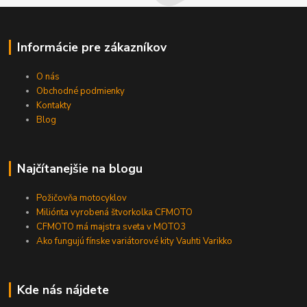
Informácie pre zákazníkov
O nás
Obchodné podmienky
Kontakty
Blog
Najčítanejšie na blogu
Požičovňa motocyklov
Miliónta vyrobená štvorkolka CFMOTO
CFMOTO má majstra sveta v MOTO3
Ako fungujú fínske variátorové kity Vauhti Varikko
Kde nás nájdete