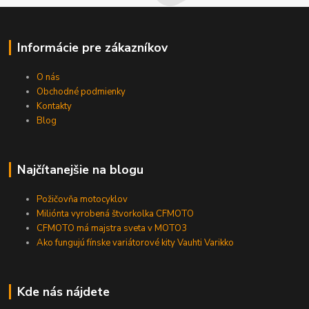
Informácie pre zákazníkov
O nás
Obchodné podmienky
Kontakty
Blog
Najčítanejšie na blogu
Požičovňa motocyklov
Miliónta vyrobená štvorkolka CFMOTO
CFMOTO má majstra sveta v MOTO3
Ako fungujú fínske variátorové kity Vauhti Varikko
Kde nás nájdete