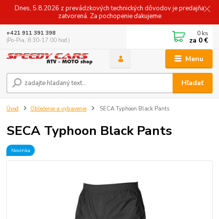
Dnes, 5.8.2026 z prevádzkových technických dôvodov je predajňa
zatvorená. Za pochopenie ďakujeme
0
ks
+421 911 391 398
za
0 €
(Po-Pia, 8.30-17.00 hod.)
Menu
Hľadať
Úvod
Oblečenie a vybavenie
SECA Typhoon Black Pants
SECA Typhoon Black Pants
Novinka