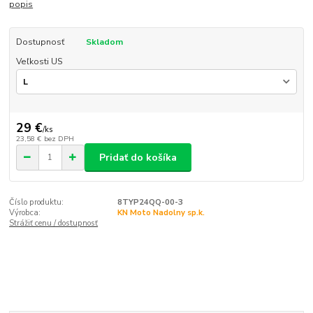
popis
Dostupnosť
Skladom
Veľkosti US
29 €
/
ks
23,58 €
bez DPH
Pridať do košíka
Číslo produktu:
8TYP24QQ-00-3
Výrobca:
KN Moto Nadolny sp.k.
Strážiť cenu / dostupnosť