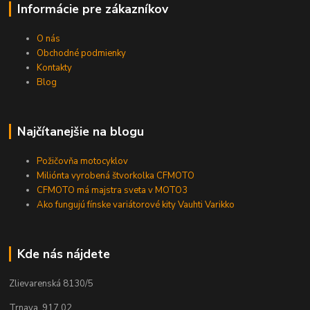
Informácie pre zákazníkov
O nás
Obchodné podmienky
Kontakty
Blog
Najčítanejšie na blogu
Požičovňa motocyklov
Miliónta vyrobená štvorkolka CFMOTO
CFMOTO má majstra sveta v MOTO3
Ako fungujú fínske variátorové kity Vauhti Varikko
Kde nás nájdete
Zlievarenská 8130/5
Trnava, 917 02