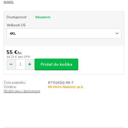
popis
Dostupnosť
Skladom
Veľkosti US
55 €
/
ks
44,72 €
bez DPH
Pridať do košíka
Číslo produktu:
8TYJ24QQ-99-7
Výrobca:
KN Moto Nadolny sp.k.
Strážiť cenu / dostupnosť