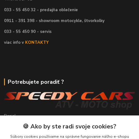
033 - 55 450 32 - predajňa oblečenie
0911 - 391 398 - showroom motocykle, štvorkolky
033 - 55 450 90 - servis
viac info v
KONTAKTY
Potrebujete poradiť ?
Daniel
+421 911 391 398
🍪 Ako by ste radi svoje cookies?
(Po-Pia, 8.30-17.00 hod.)
Súbory cookies používame na správne fungovanie nášho e-shopu