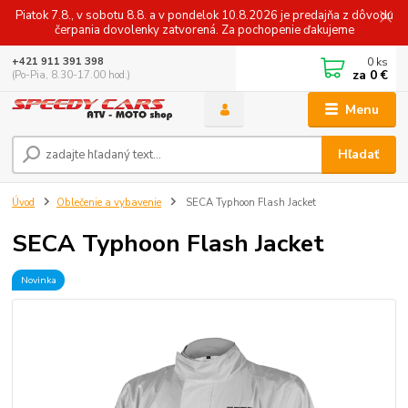
Piatok 7.8., v sobotu 8.8. a v pondelok 10.8.2026 je predajňa z dôvodu
čerpania dovolenky zatvorená. Za pochopenie ďakujeme
0
ks
+421 911 391 398
za
0 €
(Po-Pia, 8.30-17.00 hod.)
Menu
Hľadať
Úvod
Oblečenie a vybavenie
SECA Typhoon Flash Jacket
SECA Typhoon Flash Jacket
Novinka