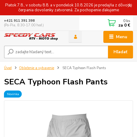
Piatok 7.8., v sobotu 8.8. a v pondelok 10.8.2026 je predajňa z dôvodu
čerpania dovolenky zatvorená. Za pochopenie ďakujeme
0
ks
+421 911 391 398
za
0 €
(Po-Pia, 8.30-17.00 hod.)
Menu
Hľadať
Úvod
Oblečenie a vybavenie
SECA Typhoon Flash Pants
SECA Typhoon Flash Pants
Novinka