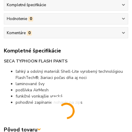
Kompletné špecifikácie
Hodnotenie
0
Komentáre
0
Kompletné špecifikácie
SECA TYPHOON FLASH PANTS
ľahký a odolný materiál Shell-Lite vyrobený technológiou
FlashTech®, žiariaci počas dňa aj noci
laminované švy
podšívka AirMesh
funkčné vonkajšie vrecká
pohodlné zapínanie nohavíc na zips
Pôvod tovaru