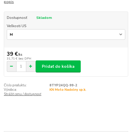
popis
Dostupnosť
Skladom
Veľkosti US
39 €
/
ks
31,71 €
bez DPH
Pridať do košíka
Číslo produktu:
8TYP24QQ-99-2
Výrobca:
KN Moto Nadolny sp.k.
Strážiť cenu / dostupnosť