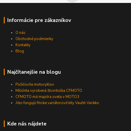
Informácie pre zákazníkov
O nás
Obchodné podmienky
Kontakty
Blog
Najčítanejšie na blogu
Požičovňa motocyklov
Miliónta vyrobená štvorkolka CFMOTO
CFMOTO má majstra sveta v MOTO3
Ako fungujú fínske variátorové kity Vauhti Varikko
Kde nás nájdete