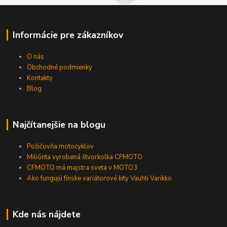
Informácie pre zákazníkov
O nás
Obchodné podmienky
Kontakty
Blog
Najčítanejšie na blogu
Požičovňa motocyklov
Miliónta vyrobená štvorkolka CFMOTO
CFMOTO má majstra sveta v MOTO3
Ako fungujú fínske variátorové kity Vauhti Varikko
Kde nás nájdete