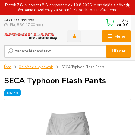
Piatok 7.8., v sobotu 8.8. a v pondelok 10.8.2026 je predajňa z dôvodu
čerpania dovolenky zatvorená. Za pochopenie ďakujeme
0
ks
+421 911 391 398
za
0 €
(Po-Pia, 8.30-17.00 hod.)
Menu
Hľadať
Úvod
Oblečenie a vybavenie
SECA Typhoon Flash Pants
SECA Typhoon Flash Pants
Novinka