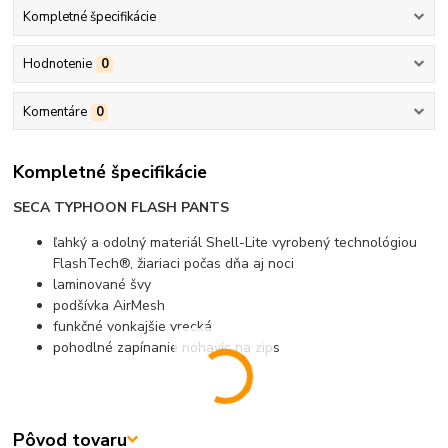
Kompletné špecifikácie
Hodnotenie
0
Komentáre
0
Kompletné špecifikácie
SECA TYPHOON FLASH PANTS
ľahký a odolný materiál Shell-Lite vyrobený technológiou
FlashTech®, žiariaci počas dňa aj noci
laminované švy
podšívka AirMesh
funkčné vonkajšie vrecká
pohodlné zapínanie nohavíc na zips
Pôvod tovaru