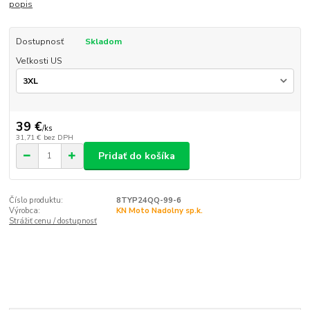
popis
Dostupnosť
Skladom
Veľkosti US
39 €
/
ks
31,71 €
bez DPH
Pridať do košíka
Číslo produktu:
8TYP24QQ-99-6
Výrobca:
KN Moto Nadolny sp.k.
Strážiť cenu / dostupnosť