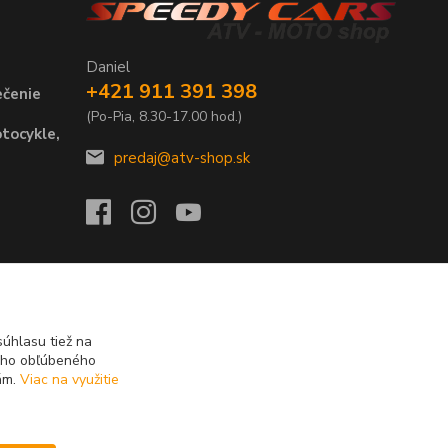
Daniel
+421 911 391 398
ečenie
(Po-Pia, 8.30-17.00 hod.)
tocykle,
predaj@atv-shop.sk
úhlasu tiež na
ášho obľúbeného
iám.
Viac na využitie