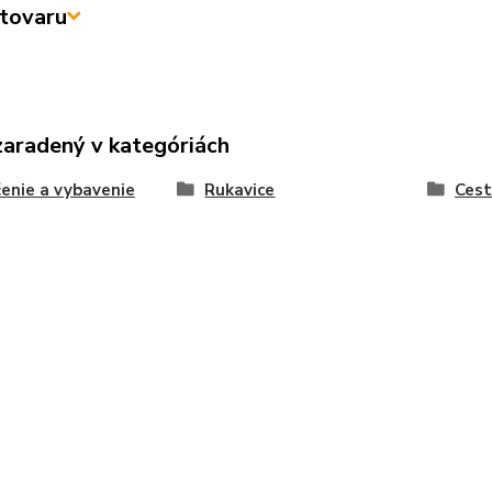
tovaru
zaradený v kategóriách
enie a vybavenie
Rukavice
Ces