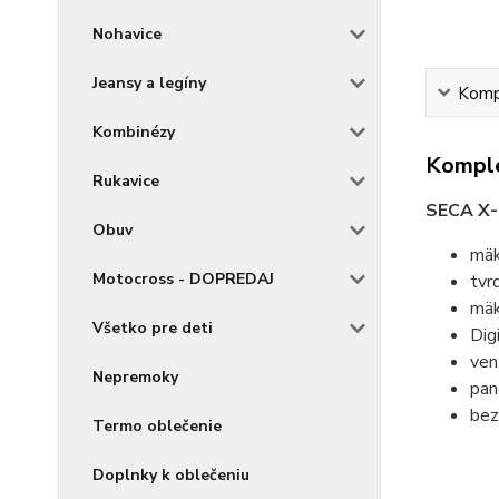
Nohavice
Jeansy a legíny
Kompl
Kombinézy
Komple
Rukavice
SECA X-
Obuv
mäk
Motocross - DOPREDAJ
tvr
mäk
Všetko pre deti
Dig
ven
Nepremoky
pan
bez
Termo oblečenie
Doplnky k oblečeniu