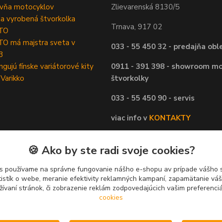
ovňa motocyklov
Zlievarenská 8130/5
ta vyrobená štvorkolka
Trnava, 917 02
TO
O má majstra sveta v
033 - 55 450 32 - predajňa obl
3
ngujú fínske variátorové kity
0911 - 391 398 - showroom mo
 Varikko
štvorkolky
033 - 55 450 90 - servis
viac info v
KONTAKTY
🍪 Ako by ste radi svoje cookies?
s používame na správne fungovanie nášho e-shopu av prípade vášho s
tistík o webe, meranie efektivity reklamných kampaní, zapamätanie v
žívaní stránok, či zobrazenie reklám zodpovedajúcich vašim preferenc
cookies
Upravit sběr cookies.