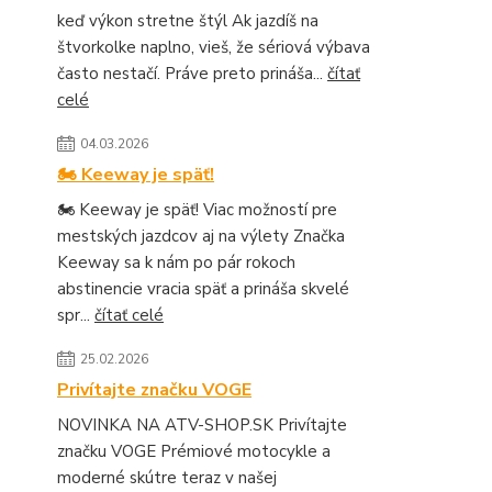
keď výkon stretne štýl Ak jazdíš na
štvorkolke naplno, vieš, že sériová výbava
často nestačí. Práve preto prináša...
čítať
celé
04.03.2026
🏍️ Keeway je späť!
🏍️ Keeway je späť! Viac možností pre
mestských jazdcov aj na výlety Značka
Keeway sa k nám po pár rokoch
abstinencie vracia späť a prináša skvelé
spr...
čítať celé
25.02.2026
Privítajte značku VOGE
NOVINKA NA ATV-SHOP.SK Privítajte
značku VOGE Prémiové motocykle a
moderné skútre teraz v našej