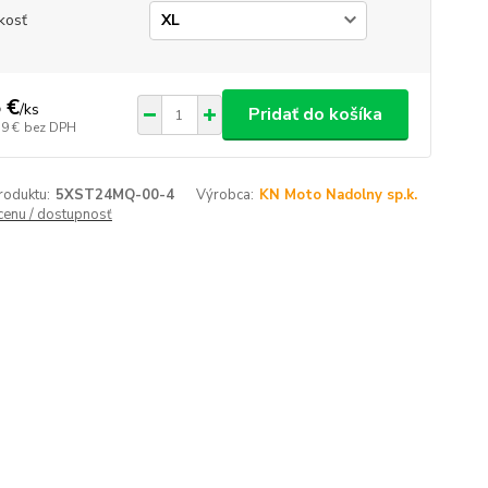
kosť
 €
/
ks
Pridať do košíka
59 €
bez DPH
roduktu:
5XST24MQ-00-4
Výrobca:
KN Moto Nadolny sp.k.
 cenu / dostupnosť