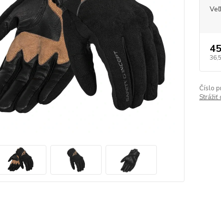
Veľ
45
36,
Číslo p
Strážiť