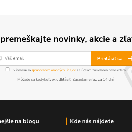
premeškajte novinky, akcie a zľa
Prihlásiť sa
Súhlasím so
spracovaním osobných údajov
za účelom zasielania newslettera.
Môžete sa kedykoľvek odhlásiť. Zasielame raz za 14 dní.
nejšie na blogu
Kde nás nájdete