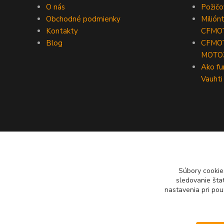
O nás
Požič
Obchodné podmienky
Milión
Kontakty
CFMO
Blog
CFMOT
MOTO
Ako fu
Vauhti
Súbory cookie
sledovanie šta
nastavenia pri pou