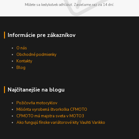
Môžete sa kedykoľvek odhlásiť. Zasielame raz za 14 dní.
Informácie pre zákazníkov
O nás
Obchodné podmienky
Kontakty
Blog
Najčítanejšie na blogu
Požičovňa motocyklov
Miliónta vyrobená štvorkolka CFMOTO
CFMOTO má majstra sveta v MOTO3
Ako fungujú fínske variátorové kity Vauhti Varikko