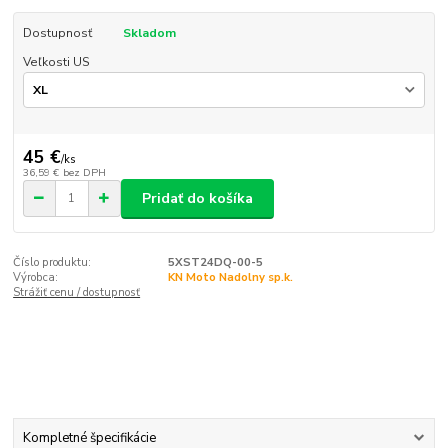
Dostupnosť
Skladom
Veľkosti US
45 €
/
ks
36,59 €
bez DPH
Pridať do košíka
Číslo produktu:
5XST24DQ-00-5
Výrobca:
KN Moto Nadolny sp.k.
Strážiť cenu / dostupnosť
Kompletné špecifikácie