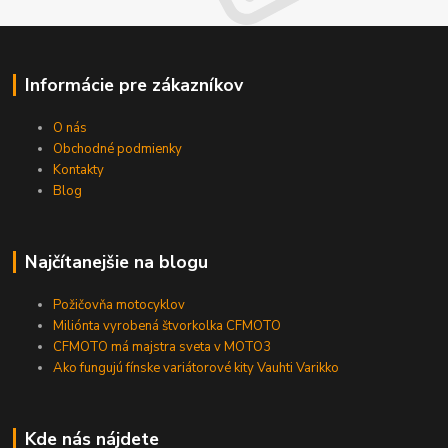
Informácie pre zákazníkov
O nás
Obchodné podmienky
Kontakty
Blog
Najčítanejšie na blogu
Požičovňa motocyklov
Miliónta vyrobená štvorkolka CFMOTO
CFMOTO má majstra sveta v MOTO3
Ako fungujú fínske variátorové kity Vauhti Varikko
Kde nás nájdete