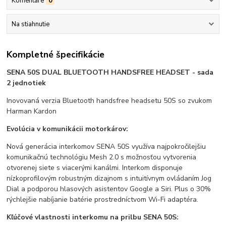
Komentáre
0
Na stiahnutie
Kompletné špecifikácie
SENA 50S DUAL BLUETOOTH HANDSFREE HEADSET - sada
2 jednotiek
Inovovaná verzia Bluetooth handsfree headsetu 50S so zvukom
Harman Kardon
Evolúcia v komunikácii motorkárov:
Nová generácia interkomov SENA 50S využíva najpokročilejšiu
komunikačnú technológiu Mesh 2.0 s možnosťou vytvorenia
otvorenej siete s viacerými kanálmi. Interkom disponuje
nízkoprofilovým robustným dizajnom s intuitívnym ovládaním Jog
Dial a podporou hlasových asistentov Google a Siri. Plus o 30%
rýchlejšie nabíjanie batérie prostredníctvom Wi-Fi adaptéra.
Kľúčové vlastnosti interkomu na prilbu SENA 50S: