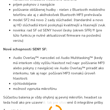
príjem pokynov z navigácie
počúvanie obľúbenej hudby - nielen z Bluetooth mobilného
telefónu ale aj z akéhokoľvek Bluetooth MP3 prehrávača
model SF2 má novo 2 sady slúchadiel: štandardné a novo
aj HD slúchadlá ktoré poskytujú kvalitnejší a hlasnejší zvuk.
novinka: rad SF od SENY hovorí česky (okrem SFR) !!! (pre
túto funkciu je nutné aktualizovať firmware na poslednú
verziu)
Nové schopnosti SENY SF:
Audio Overlay™: narozdiel od Audio Multitasking™ (kedy
má interkom vždy vyššiu hlasitosť než napr. počúvanie MP3
alebo pokyny z navigácie) vie Audio Overlay™ priradiť ako
interkomu, tak aj napr. počúvaní MP3 rovnakú úroveň
hlasitosti.
rýchlodobíjanie
možnosť vypnutia mikrofónu
Súčasťou balenia je vždy ohybný aj pevný mikrofón, headset sa
teda hodí ako pre uzavreté, tak pre otvorené či integrálne prilby.