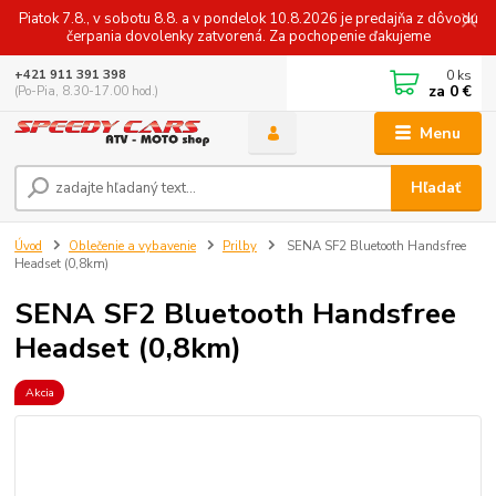
Piatok 7.8., v sobotu 8.8. a v pondelok 10.8.2026 je predajňa z dôvodu
čerpania dovolenky zatvorená. Za pochopenie ďakujeme
0
ks
+421 911 391 398
za
0 €
(Po-Pia, 8.30-17.00 hod.)
Menu
Hľadať
Úvod
Oblečenie a vybavenie
Prilby
SENA SF2 Bluetooth Handsfree
Headset (0,8km)
SENA SF2 Bluetooth Handsfree
Headset (0,8km)
Akcia