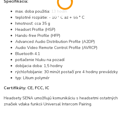
Špecifikácia:
max. doba použitia: 13 hodín
teplotné rozpätie: - 10 ° C až + 55 ° C
hmotnosť: cca 35 g
Headset Profile (HSP)
Hands-free Profile (HFP)
Advanced Audio Distribution Profile (A2DP)
Audio Video Remote Control Profile (AVRCP)
Bluetooth 4.1
potlačenie hluku na pozadí
dobíjacia doba: 1,5 hodiny
rýchlofobíjanie: 30 minút postačí pre 4 hodiny prevádzky
typ: Lítium polymér
Certifikáty: CE, FCC, IC
Headsety SENA umožňujú komunikáciu s headsetmi ostatných
značiek vďaka funkcii Universal Intercom Pairing.