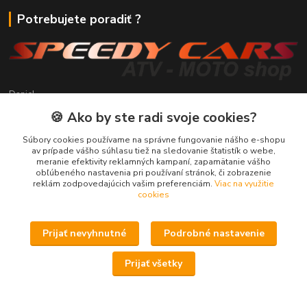
Potrebujete poradiť ?
Daniel
+421 911 391 398
🍪 Ako by ste radi svoje cookies?
(Po-Pia, 8.30-17.00 hod.)
Súbory cookies používame na správne fungovanie nášho e-shopu
predaj@atv-shop.sk
av prípade vášho súhlasu tiež na sledovanie štatistík o webe,
meranie efektivity reklamných kampaní, zapamätanie vášho
obľúbeného nastavenia pri používaní stránok, či zobrazenie
reklám zodpovedajúcich vašim preferenciám.
Viac na využitie
cookies
Prijať nevyhnutné
Podrobné nastavenie
Upravit sběr cookies.
Prijať všetky
Speedy Cars s.r.o. - ATV-Moto shop
Vytvorené na
Eshop-rychlo.sk