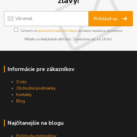
zľavy!
Prihlásiť sa
Súhlasím so
spracovaním osobných údajov
za účelom zasielania newslettera.
Môžete sa kedykoľvek odhlásiť. Zasielame raz za 14 dní.
Informácie pre zákazníkov
O nás
Obchodné podmienky
Kontakty
Blog
Najčítanejšie na blogu
Požičovňa motocyklov