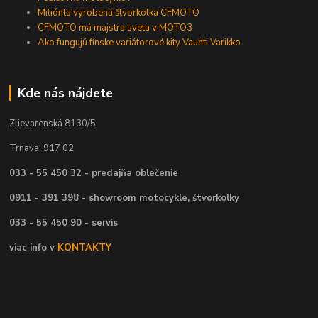
Miliónta vyrobená štvorkolka CFMOTO
CFMOTO má majstra sveta v MOTO3
Ako fungujú fínske variátorové kity Vauhti Varikko
Kde nás nájdete
Zlievarenská 8130/5
Trnava, 917 02
033 - 55 450 32 - predajňa oblečenie
0911 - 391 398 - showroom motocykle, štvorkolky
033 - 55 450 90 - servis
viac info v
KONTAKTY