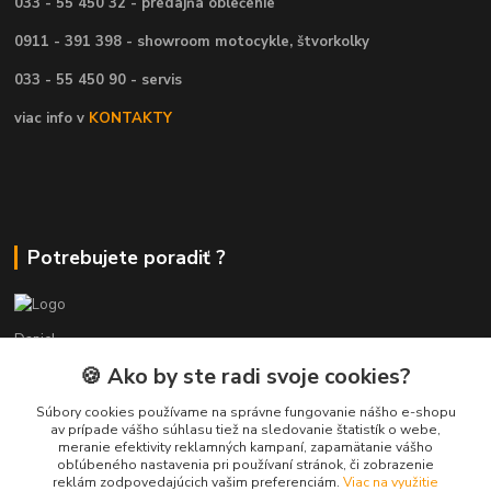
033 - 55 450 32 - predajňa oblečenie
0911 - 391 398 - showroom motocykle, štvorkolky
033 - 55 450 90 - servis
viac info v
KONTAKTY
Potrebujete poradiť ?
Daniel
+421 911 391 398
🍪 Ako by ste radi svoje cookies?
(Po-Pia, 8.30-17.00 hod.)
Súbory cookies používame na správne fungovanie nášho e-shopu
predaj@atv-shop.sk
av prípade vášho súhlasu tiež na sledovanie štatistík o webe,
meranie efektivity reklamných kampaní, zapamätanie vášho
obľúbeného nastavenia pri používaní stránok, či zobrazenie
reklám zodpovedajúcich vašim preferenciám.
Viac na využitie