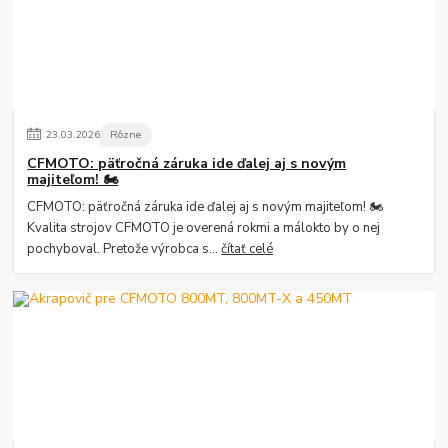
23
.
03
.
2026
Rôzne
CFMOTO: päťročná záruka ide ďalej aj s novým
majiteľom! 🏍️
CFMOTO: päťročná záruka ide ďalej aj s novým majiteľom! 🏍️
Kvalita strojov CFMOTO je overená rokmi a málokto by o nej
pochyboval. Pretože výrobca s...
čítať celé