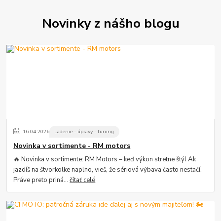
Novinky z nášho blogu
16
.
04
.
2026
Ladenie - úpravy - tuning
Novinka v sortimente - RM motors
🔥 Novinka v sortimente: RM Motors – keď výkon stretne štýl Ak
jazdíš na štvorkolke naplno, vieš, že sériová výbava často nestačí.
Práve preto priná...
čítať celé