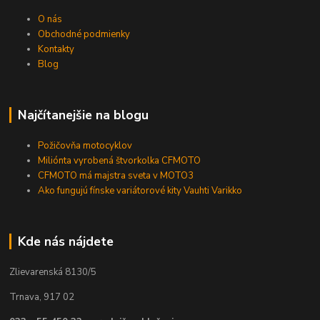
O nás
Obchodné podmienky
Kontakty
Blog
Najčítanejšie na blogu
Požičovňa motocyklov
Miliónta vyrobená štvorkolka CFMOTO
CFMOTO má majstra sveta v MOTO3
Ako fungujú fínske variátorové kity Vauhti Varikko
Kde nás nájdete
Zlievarenská 8130/5
Trnava, 917 02