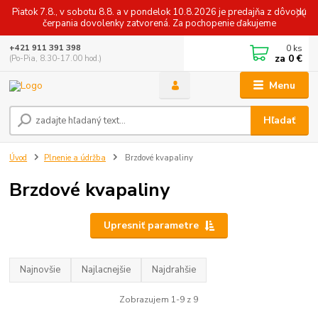
Piatok 7.8., v sobotu 8.8. a v pondelok 10.8.2026 je predajňa z dôvodu
čerpania dovolenky zatvorená. Za pochopenie ďakujeme
0
ks
+421 911 391 398
za
0 €
(Po-Pia, 8.30-17.00 hod.)
Menu
Hľadať
Úvod
Plnenie a údržba
Brzdové kvapaliny
Brzdové kvapaliny
Upresniť parametre
Najnovšie
Najlacnejšie
Najdrahšie
Zobrazujem 1-9 z 9