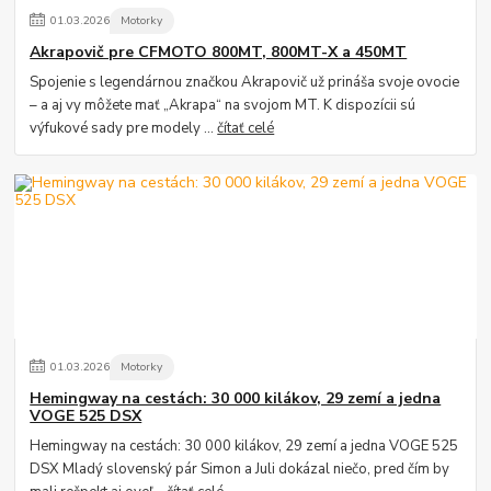
01
.
03
.
2026
Motorky
Akrapovič pre CFMOTO 800MT, 800MT-X a 450MT
Spojenie s legendárnou značkou Akrapovič už prináša svoje ovocie
– a aj vy môžete mať „Akrapa“ na svojom MT. K dispozícii sú
výfukové sady pre modely ...
čítať celé
01
.
03
.
2026
Motorky
Hemingway na cestách: 30 000 kilákov, 29 zemí a jedna
VOGE 525 DSX
Hemingway na cestách: 30 000 kilákov, 29 zemí a jedna VOGE 525
DSX Mladý slovenský pár Simon a Juli dokázal niečo, pred čím by