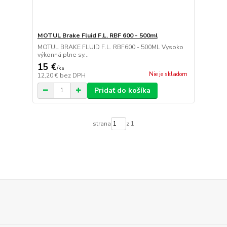
MOTUL Brake Fluid F.L. RBF 600 - 500ml
MOTUL BRAKE FLUID F.L. RBF600 - 500ML Vysoko
výkonná plne sy...
15 €
/
ks
Nie je skladom
12,20 €
bez DPH
Pridať do košíka
strana
z 1