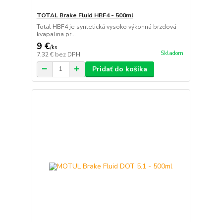
TOTAL Brake Fluid HBF4 - 500ml
Total HBF4 je syntetická vysoko výkonná brzdová
kvapalina pr...
9 €
/
ks
Skladom
7,32 €
bez DPH
Pridať do košíka