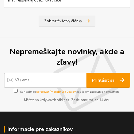
mali rešpekt aj oveľ...
čítať celé
Zobraziť všetky články
Nepremeškajte novinky, akcie a
zľavy!
Prihlásiť sa
Súhlasím so
spracovaním osobných údajov
za účelom zasielania newslettera.
Môžete sa kedykoľvek odhlásiť. Zasielame raz za 14 dní.
Informácie pre zákazníkov